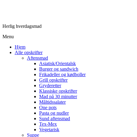
Herlig hverdagsmad
Menu
Hjem
Alle opskrifter
Aftensmad
Asiatisk/Orientalsk
Burger og sandwich
Frikadeller og kødboller
Grill opskrifter
Gryderetter
Klassiske opskrifter
Mad på 30 minutter
Måltidssalater
One pots
Pasta og nudler
Sund aftensmad
Tex-Mex
Vegetarisk
Suppe