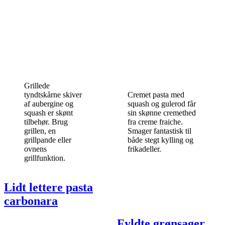
Grillede
tyndtskårne skiver
Cremet pasta med
af aubergine og
squash og gulerod får
squash er skønt
sin skønne cremethed
tilbehør. Brug
fra creme fraiche.
grillen, en
Smager fantastisk til
grillpande eller
både stegt kylling og
ovnens
frikadeller.
grillfunktion.
Lidt lettere pasta
carbonara
Fyldte grønsager