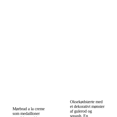
Oksekødstærte med
et dekorativt mønster
Mørbrad a la creme
af gulerod og
som medailloner
squash. En