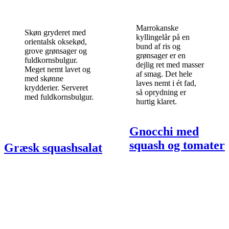
Marrokanske
Skøn gryderet med
kyllingelår på en
orientalsk oksekød,
bund af ris og
grove grønsager og
grønsager er en
fuldkornsbulgur.
dejlig ret med masser
Meget nemt lavet og
af smag. Det hele
med skønne
laves nemt i ét fad,
krydderier. Serveret
så oprydning er
med fuldkornsbulgur.
hurtig klaret.
Gnocchi med
squash og tomater
Græsk squashsalat