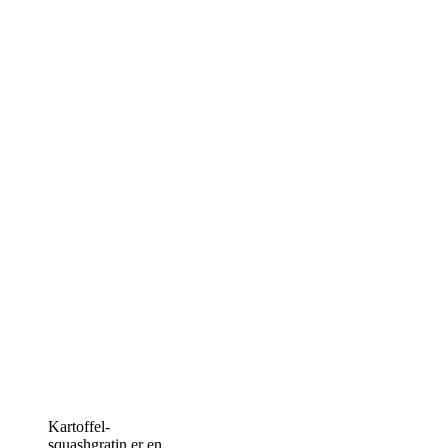
Kartoffel-
squashgratin er en