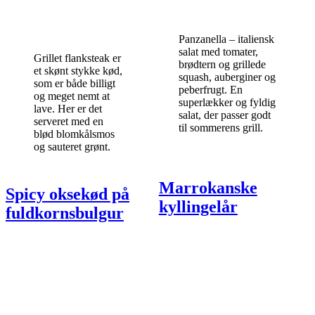
Panzanella – italiensk
salat med tomater,
Grillet flanksteak er
brødtern og grillede
et skønt stykke kød,
squash, auberginer og
som er både billigt
peberfrugt. En
og meget nemt at
superlækker og fyldig
lave. Her er det
salat, der passer godt
serveret med en
til sommerens grill.
blød blomkålsmos
og sauteret grønt.
Marrokanske
Spicy oksekød på
kyllingelår
fuldkornsbulgur