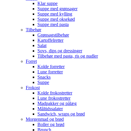
Klar suppe
Suppe med grønsager
Suppe med kylling
Suppe med oksekød
Suppe med pasta
Tilbehør
Grønsagstilbehør
Kartoffelretter
Salat
Sovs, dips og dressinger
Tilbehør med pasta, ris og nudler
Forret
Kolde forretter
Lune forretter
Snacks
Suppe
Frokost
Kolde frokostretter
Lune frokostretter
Madpakker og pålæg
Måltidssalater
Sandwich, wraps og brød
Morgenmad og brød
Boller og brød
Brunch