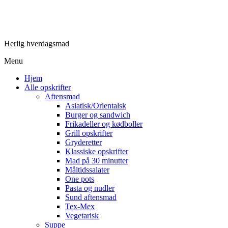
Herlig hverdagsmad
Menu
Hjem
Alle opskrifter
Aftensmad
Asiatisk/Orientalsk
Burger og sandwich
Frikadeller og kødboller
Grill opskrifter
Gryderetter
Klassiske opskrifter
Mad på 30 minutter
Måltidssalater
One pots
Pasta og nudler
Sund aftensmad
Tex-Mex
Vegetarisk
Suppe