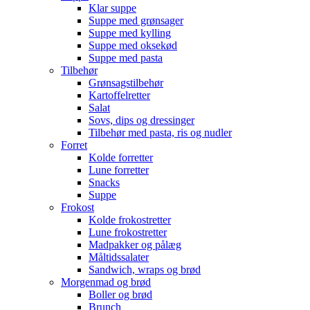
Klar suppe
Suppe med grønsager
Suppe med kylling
Suppe med oksekød
Suppe med pasta
Tilbehør
Grønsagstilbehør
Kartoffelretter
Salat
Sovs, dips og dressinger
Tilbehør med pasta, ris og nudler
Forret
Kolde forretter
Lune forretter
Snacks
Suppe
Frokost
Kolde frokostretter
Lune frokostretter
Madpakker og pålæg
Måltidssalater
Sandwich, wraps og brød
Morgenmad og brød
Boller og brød
Brunch