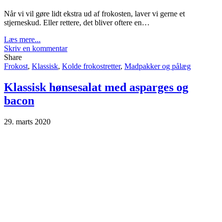
Når vi vil gøre lidt ekstra ud af frokosten, laver vi gerne et
stjerneskud. Eller rettere, det bliver oftere en…
Læs mere...
Skriv en kommentar
Share
Frokost
,
Klassisk
,
Kolde frokostretter
,
Madpakker og pålæg
Klassisk hønsesalat med asparges og
bacon
29. marts 2020