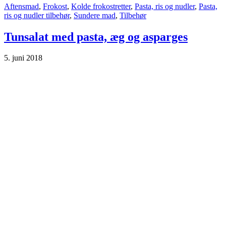
Aftensmad
,
Frokost
,
Kolde frokostretter
,
Pasta, ris og nudler
,
Pasta,
ris og nudler tilbehør
,
Sundere mad
,
Tilbehør
Tunsalat med pasta, æg og asparges
5. juni 2018