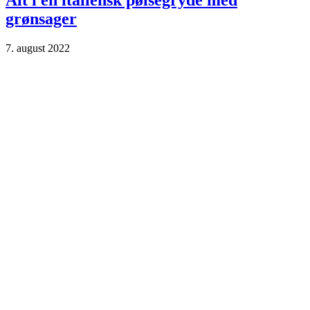
Alt i én italiensk pølsegryde med
grønsager
7. august 2022