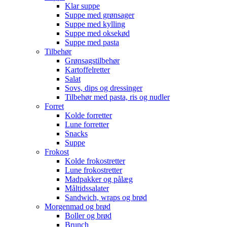
Klar suppe
Suppe med grønsager
Suppe med kylling
Suppe med oksekød
Suppe med pasta
Tilbehør
Grønsagstilbehør
Kartoffelretter
Salat
Sovs, dips og dressinger
Tilbehør med pasta, ris og nudler
Forret
Kolde forretter
Lune forretter
Snacks
Suppe
Frokost
Kolde frokostretter
Lune frokostretter
Madpakker og pålæg
Måltidssalater
Sandwich, wraps og brød
Morgenmad og brød
Boller og brød
Brunch