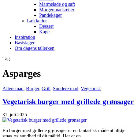
Marmelade og saft
Morgenmadsretter
Pandekager
Lækkerier
Dessert
Kage
Inspiration
Basislager
Om dagens tallerken
Tag
Asparges
Aftensmad
,
Burger
,
Grill
,
Sundere mad
,
Vegetarisk
Vegetarisk burger med grillede grønsager
31. juli 2025
En burger med grillede grønsager er en fantastisk måde at tilføje
smag og sundhed til dit måltid. Her er en…