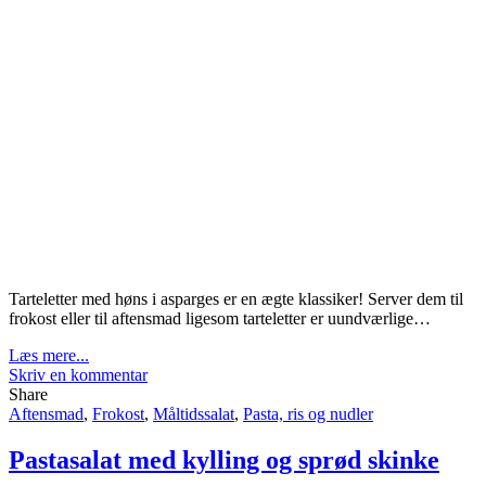
Tarteletter med høns i asparges er en ægte klassiker! Server dem til
frokost eller til aftensmad ligesom tarteletter er uundværlige…
Læs mere...
Skriv en kommentar
Share
Aftensmad
,
Frokost
,
Måltidssalat
,
Pasta, ris og nudler
Pastasalat med kylling og sprød skinke