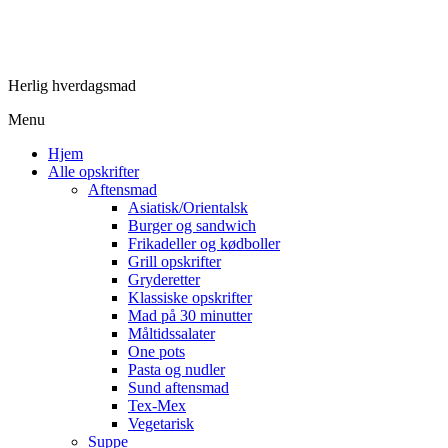
Herlig hverdagsmad
Menu
Hjem
Alle opskrifter
Aftensmad
Asiatisk/Orientalsk
Burger og sandwich
Frikadeller og kødboller
Grill opskrifter
Gryderetter
Klassiske opskrifter
Mad på 30 minutter
Måltidssalater
One pots
Pasta og nudler
Sund aftensmad
Tex-Mex
Vegetarisk
Suppe