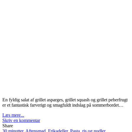
En fyldig salat af grillet asparges, grillet squash og grillet peberfrugt
er et fantastisk farverigt og smagfuldt indslag på sommerbordet…
Læs mere...
Skriv en kommentar
Share
30 minutter
,
Aftensmad
,
Frikadeller
,
Pasta, ris og nudler