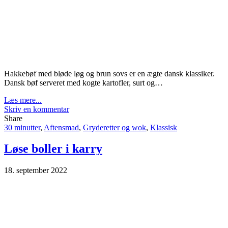
Hakkebøf med bløde løg og brun sovs er en ægte dansk klassiker.
Dansk bøf serveret med kogte kartofler, surt og…
Læs mere...
Skriv en kommentar
Share
30 minutter
,
Aftensmad
,
Gryderetter og wok
,
Klassisk
Løse boller i karry
18. september 2022