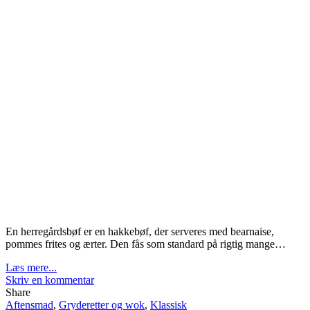
En herregårdsbøf er en hakkebøf, der serveres med bearnaise,
pommes frites og ærter. Den fås som standard på rigtig mange…
Læs mere...
Skriv en kommentar
Share
Aftensmad
,
Gryderetter og wok
,
Klassisk