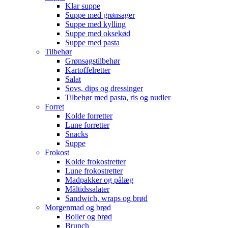
Klar suppe
Suppe med grønsager
Suppe med kylling
Suppe med oksekød
Suppe med pasta
Tilbehør
Grønsagstilbehør
Kartoffelretter
Salat
Sovs, dips og dressinger
Tilbehør med pasta, ris og nudler
Forret
Kolde forretter
Lune forretter
Snacks
Suppe
Frokost
Kolde frokostretter
Lune frokostretter
Madpakker og pålæg
Måltidssalater
Sandwich, wraps og brød
Morgenmad og brød
Boller og brød
Brunch