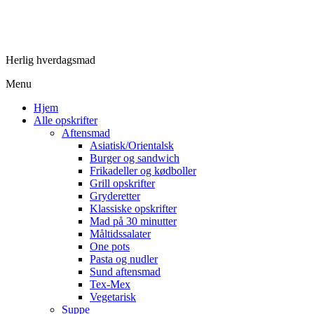
Herlig hverdagsmad
Menu
Hjem
Alle opskrifter
Aftensmad
Asiatisk/Orientalsk
Burger og sandwich
Frikadeller og kødboller
Grill opskrifter
Gryderetter
Klassiske opskrifter
Mad på 30 minutter
Måltidssalater
One pots
Pasta og nudler
Sund aftensmad
Tex-Mex
Vegetarisk
Suppe