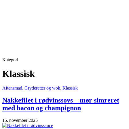
Kategori
Klassisk
Aftensmad
,
Gryderetter og wok
,
Klassisk
Nakkefilet i rødvinssovs – mør simreret
med bacon og champignon
15. november 2025