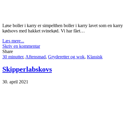
Løse boller i karry er simpelthen boller i karry lavet som en karry
kødsovs med hakket svinekød. Vi har fået…
Læs mere...
Skriv en kommentar
Share
30 minutter
,
Aftensmad
,
Gryderetter og wok
,
Klassisk
Skipperlabskovs
30. april 2021