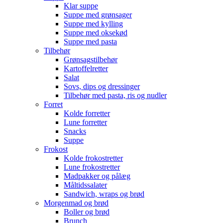
Klar suppe
Suppe med grønsager
Suppe med kylling
Suppe med oksekød
Suppe med pasta
Tilbehør
Grønsagstilbehør
Kartoffelretter
Salat
Sovs, dips og dressinger
Tilbehør med pasta, ris og nudler
Forret
Kolde forretter
Lune forretter
Snacks
Suppe
Frokost
Kolde frokostretter
Lune frokostretter
Madpakker og pålæg
Måltidssalater
Sandwich, wraps og brød
Morgenmad og brød
Boller og brød
Brunch