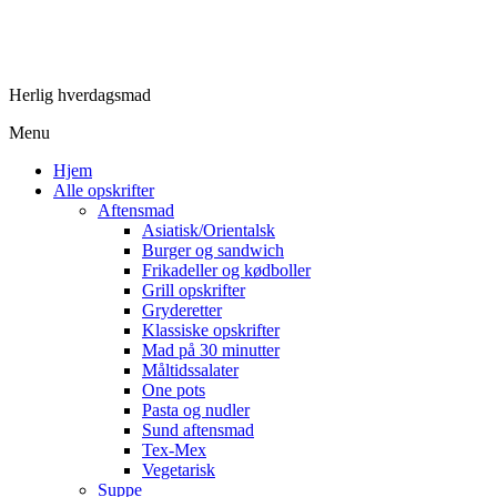
Herlig hverdagsmad
Menu
Hjem
Alle opskrifter
Aftensmad
Asiatisk/Orientalsk
Burger og sandwich
Frikadeller og kødboller
Grill opskrifter
Gryderetter
Klassiske opskrifter
Mad på 30 minutter
Måltidssalater
One pots
Pasta og nudler
Sund aftensmad
Tex-Mex
Vegetarisk
Suppe