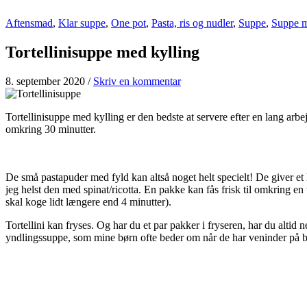
Aftensmad
,
Klar suppe
,
One pot
,
Pasta, ris og nudler
,
Suppe
,
Suppe m
Tortellinisuppe med kylling
8. september 2020
/
Skriv en kommentar
Tortellinisuppe med kylling er den bedste at servere efter en lang ar
omkring 30 minutter.
De små pastapuder med fyld kan altså noget helt specielt! De giver et 
jeg helst den med spinat/ricotta. En pakke kan fås frisk til omkring en t
skal koge lidt længere end 4 minutter).
Tortellini kan fryses. Og har du et par pakker i fryseren, har du alti
yndlingssuppe, som mine børn ofte beder om når de har veninder på 