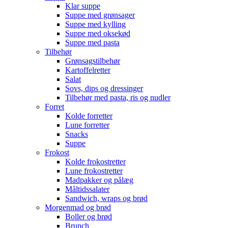
Klar suppe
Suppe med grønsager
Suppe med kylling
Suppe med oksekød
Suppe med pasta
Tilbehør
Grønsagstilbehør
Kartoffelretter
Salat
Sovs, dips og dressinger
Tilbehør med pasta, ris og nudler
Forret
Kolde forretter
Lune forretter
Snacks
Suppe
Frokost
Kolde frokostretter
Lune frokostretter
Madpakker og pålæg
Måltidssalater
Sandwich, wraps og brød
Morgenmad og brød
Boller og brød
Brunch