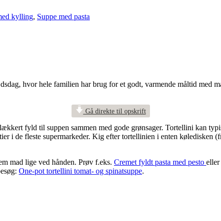
ed kylling
,
Suppe med pasta
bejdsdag, hvor hele familien har brug for et godt, varmende måltid med 
Gå direkte til opskrift
lækkert fyld til suppen sammen med gode grønsager. Tortellini kan typis
ier i de fleste supermarkeder. Kig efter tortellinien i enten køledisken (
d nem mad lige ved hånden. Prøv f.eks.
Cremet fyldt pasta med pesto
elle
besøg:
One-pot tortellini tomat- og spinatsuppe
.