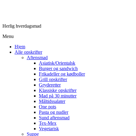
Herlig hverdagsmad
Menu
Hjem
Alle opskrifter
Aftensmad
Asiatisk/Orientalsk
Burger og sandwich
Frikadeller og kødboller
Grill opskrifter
Gryderetter
Klassiske opskrifter
Mad på 30 minutter
Måltidssalater
One pots
Pasta og nudler
Sund aftensmad
Tex-Mex
Vegetarisk
Suppe