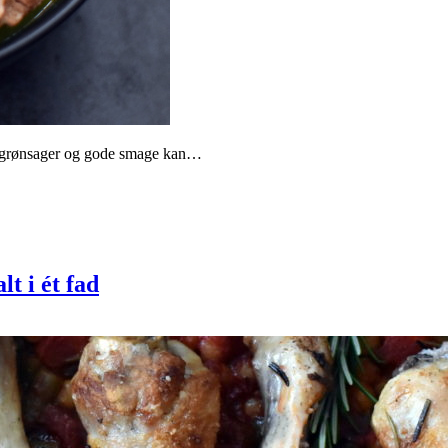
e grønsager og gode smage kan…
t i ét fad