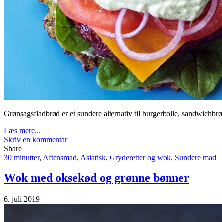
Grønsagsfladbrød er et sundere alternativ til burgerbolle, sandwichbrø
Læs mere...
Skriv en kommentar
Share
30 minutter
,
Aftensmad
,
Asiatisk
,
Gryderetter og wok
,
Sundere mad
Wok med oksekød og grønne bønner
6. juli 2019