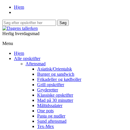
Hjem
Herlig hverdagsmad
Menu
Hjem
Alle opskrifter
Aftensmad
Asiatisk/Orientalsk
Burger og sandwich
Frikadeller og kødboller
Grill opskrifter
Gryderetter
Klassiske opskrifter
Mad på 30 minutter
Måltidssalater
One pots
Pasta og nudler
Sund aftensmad
Tex-Mex