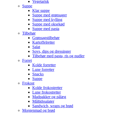
Vegetarisk
Suppe
Klar suppe
Suppe med grønsager
Suppe med kylling
Suppe med oksekød
Suppe med pasta
Tilbehør
Grønsagstilbehør
Kartoffelretter
Salat
Sovs, dips og dressinger
Tilbehør med pasta, ris og nudler
Forret
Kolde forretter
Lune forretter
Snacks
Suppe
Frokost
Kolde frokostretter
Lune frokostretter
Madpakker og pålæg
Måltidssalater
Sandwich, wraps og brød
Morgenmad og brød