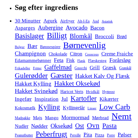
Søg efter ingrediens
30 Minutter
Agurk
Airfryer
Alt-I-En
And
Asiatisk
Avocado
Aubergine
Bacon
Asparges
Billigt
Basislager
Blomkål
Broccoli
Brød
Børnevenlig
Bær
Bønnespirer
Bulgur
Champignon
Citron
Creme Fraiche
Chokolade
Couscous
Feta
Forårsløg
Fisk
Edamammebønner
Flæskesteg
Flæsk
Gaffelmad
Grill
Græsk
Gnocchi
Grønkål
Frikadeller
Fritter
Gæster
Gulerødder
Hakket Kalv Og Flæsk
Hakket Oksekød
Hakket Kylling
Hakket Svinekød
Haricot Verts
Hvidkål
Hytteost
Kartofler
Jul
Ingefær
Inspiration
Kikærter
Low Carb
Kylling
Kyllingelår
Kokosmælk
Linser
Nemt
Mormormad
Majs
Mango
Mørbrad
Madpakke
Ovn
Pasta
Ost
Oksekød
Nødder
Nudler
Peberfrugt
Pita
Pølser
Pizza
Persille
Peanutbutter
Porre