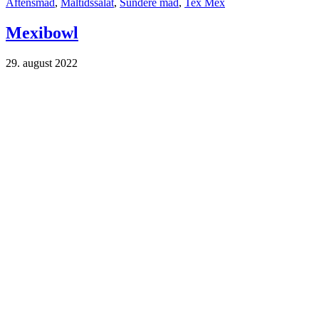
Aftensmad
,
Måltidssalat
,
Sundere mad
,
Tex Mex
Mexibowl
29. august 2022