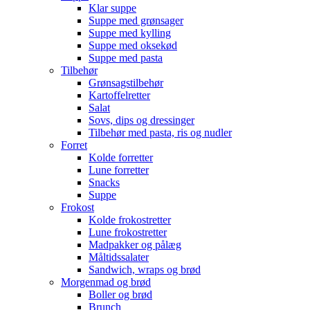
Klar suppe
Suppe med grønsager
Suppe med kylling
Suppe med oksekød
Suppe med pasta
Tilbehør
Grønsagstilbehør
Kartoffelretter
Salat
Sovs, dips og dressinger
Tilbehør med pasta, ris og nudler
Forret
Kolde forretter
Lune forretter
Snacks
Suppe
Frokost
Kolde frokostretter
Lune frokostretter
Madpakker og pålæg
Måltidssalater
Sandwich, wraps og brød
Morgenmad og brød
Boller og brød
Brunch