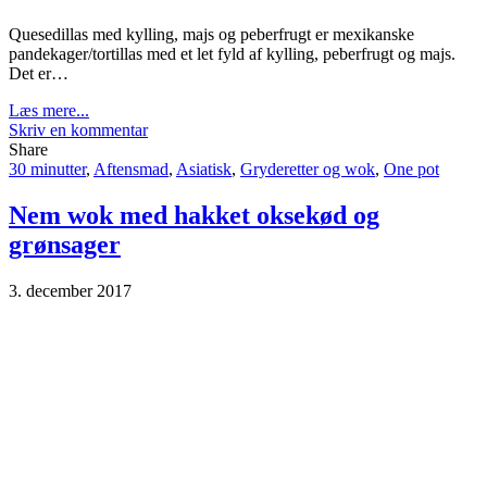
Quesedillas med kylling, majs og peberfrugt er mexikanske
pandekager/tortillas med et let fyld af kylling, peberfrugt og majs.
Det er…
Læs mere...
Skriv en kommentar
Share
30 minutter
,
Aftensmad
,
Asiatisk
,
Gryderetter og wok
,
One pot
Nem wok med hakket oksekød og
grønsager
3. december 2017