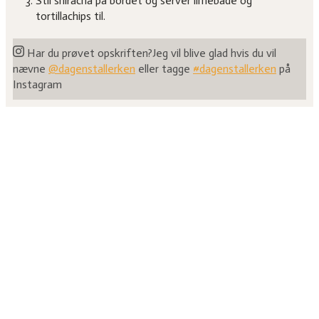
Stil shiracha på bordet og server limebåde og
tortillachips til.
Har du prøvet opskriften?
Jeg vil blive glad hvis du vil
nævne
@dagenstallerken
eller tagge
#dagenstallerken
på
Instagram