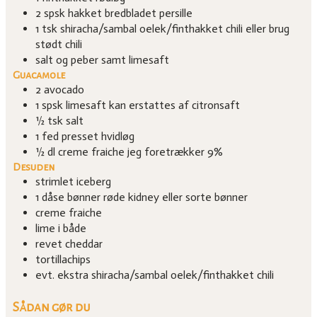
2
spsk
hakket bredbladet persille
1
tsk
shiracha/sambal oelek/finthakket chili
eller brug
stødt chili
salt og peber samt limesaft
Guacamole
2
avocado
1
spsk
limesaft
kan erstattes af citronsaft
½
tsk
salt
1
fed
presset hvidløg
½
dl
creme fraiche
jeg foretrækker 9%
Desuden
strimlet iceberg
1
dåse
bønner
røde kidney eller sorte bønner
creme fraiche
lime i både
revet cheddar
tortillachips
evt. ekstra shiracha/sambal oelek/finthakket chili
Sådan gør du