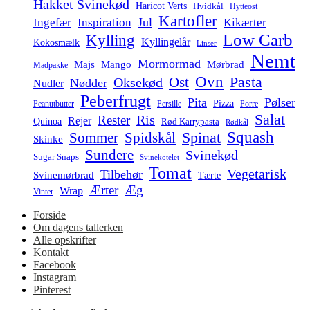
Hakket Svinekød
Haricot Verts
Hvidkål
Hytteost
Kartofler
Jul
Ingefær
Inspiration
Kikærter
Low Carb
Kylling
Kyllingelår
Kokosmælk
Linser
Nemt
Mormormad
Majs
Mango
Mørbrad
Madpakke
Ovn
Pasta
Ost
Oksekød
Nødder
Nudler
Peberfrugt
Pita
Pølser
Pizza
Persille
Peanutbutter
Porre
Salat
Ris
Rester
Rejer
Quinoa
Rød Karrypasta
Rødkål
Squash
Spidskål
Spinat
Sommer
Skinke
Sundere
Svinekød
Sugar Snaps
Svinekotelet
Tomat
Vegetarisk
Tilbehør
Svinemørbrad
Tærte
Ærter
Æg
Wrap
Vinter
Forside
Om dagens tallerken
Alle opskrifter
Kontakt
Facebook
Instagram
Pinterest