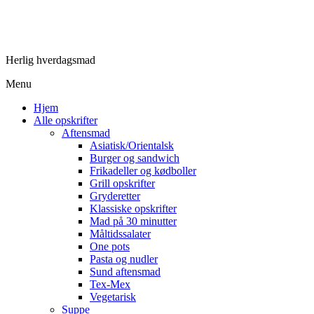
Herlig hverdagsmad
Menu
Hjem
Alle opskrifter
Aftensmad
Asiatisk/Orientalsk
Burger og sandwich
Frikadeller og kødboller
Grill opskrifter
Gryderetter
Klassiske opskrifter
Mad på 30 minutter
Måltidssalater
One pots
Pasta og nudler
Sund aftensmad
Tex-Mex
Vegetarisk
Suppe