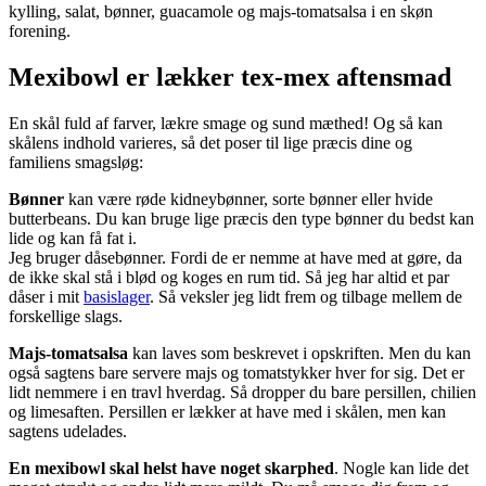
kylling, salat, bønner, guacamole og majs-tomatsalsa i en skøn
forening.
Mexibowl er lækker tex-mex aftensmad
En skål fuld af farver, lækre smage og sund mæthed! Og så kan
skålens indhold varieres, så det poser til lige præcis dine og
familiens smagsløg:
Bønner
kan være røde kidneybønner, sorte bønner eller hvide
butterbeans. Du kan bruge lige præcis den type bønner du bedst kan
lide og kan få fat i.
Jeg bruger dåsebønner. Fordi de er nemme at have med at gøre, da
de ikke skal stå i blød og koges en rum tid. Så jeg har altid et par
dåser i mit
basislager
. Så veksler jeg lidt frem og tilbage mellem de
forskellige slags.
Majs-tomatsalsa
kan laves som beskrevet i opskriften. Men du kan
også sagtens bare servere majs og tomatstykker hver for sig. Det er
lidt nemmere i en travl hverdag. Så dropper du bare persillen, chilien
og limesaften. Persillen er lækker at have med i skålen, men kan
sagtens udelades.
En mexibowl skal helst have noget skarphed
. Nogle kan lide det