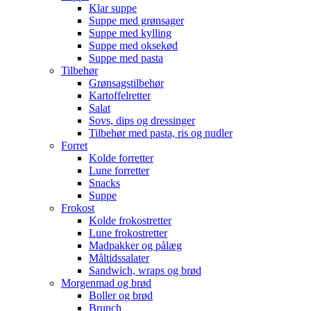
Klar suppe
Suppe med grønsager
Suppe med kylling
Suppe med oksekød
Suppe med pasta
Tilbehør
Grønsagstilbehør
Kartoffelretter
Salat
Sovs, dips og dressinger
Tilbehør med pasta, ris og nudler
Forret
Kolde forretter
Lune forretter
Snacks
Suppe
Frokost
Kolde frokostretter
Lune frokostretter
Madpakker og pålæg
Måltidssalater
Sandwich, wraps og brød
Morgenmad og brød
Boller og brød
Brunch