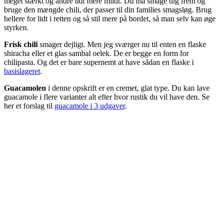
meget stærkt og andre lidt mere mildt. Du må smage dig frem og
bruge den mængde chili, der passer til din families smagsløg. Brug
hellere for lidt i retten og så stil mere på bordet, så man selv kan øge
styrken.
Frisk chili
smager dejligt. Men jeg sværger nu til enten en flaske
shiracha eller et glas sambal oelek. De er begge en form for
chilipasta. Og det er bare supernemt at have sådan en flaske i
basislageret
.
Guacamolen
i denne opskrift er en cremet, glat type. Du kan lave
guacamole i flere varianter alt efter hvor rustik du vil have den. Se
her et forslag til
guacamole i 3 udgaver
.