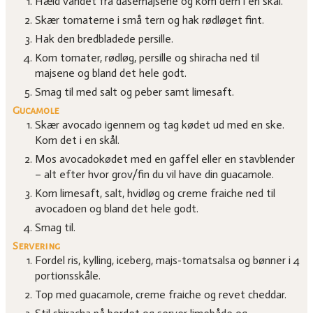
Hæld vandet fra dåsemajsene og kom dem i en skål.
Skær tomaterne i små tern og hak rødløget fint.
Hak den bredbladede persille.
Kom tomater, rødløg, persille og shiracha ned til
majsene og bland det hele godt.
Smag til med salt og peber samt limesaft.
Gucamole
Skær avocado igennem og tag kødet ud med en ske.
Kom det i en skål.
Mos avocadokødet med en gaffel eller en stavblender
– alt efter hvor grov/fin du vil have din guacamole.
Kom limesaft, salt, hvidløg og creme fraiche ned til
avocadoen og bland det hele godt.
Smag til.
Servering
Fordel ris, kylling, iceberg, majs-tomatsalsa og bønner i 4
portionsskåle.
Top med guacamole, creme fraiche og revet cheddar.