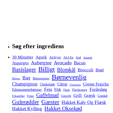
Søg efter ingrediens
30 Minutter
Agurk
Airfryer
Alt-I-En
And
Asiatisk
Avocado
Aubergine
Bacon
Asparges
Billigt
Basislager
Blomkål
Broccoli
Brød
Børnevenlig
Bær
Bønnespirer
Bulgur
Champignon
Citron
Creme Fraiche
Chokolade
Couscous
Feta
Forårsløg
Fisk
Edamammebønner
Flæskesteg
Flæsk
Gaffelmad
Grill
Græsk
Gnocchi
Grønkål
Frikadeller
Fritter
Gæster
Gulerødder
Hakket Kalv Og Flæsk
Hakket Oksekød
Hakket Kylling