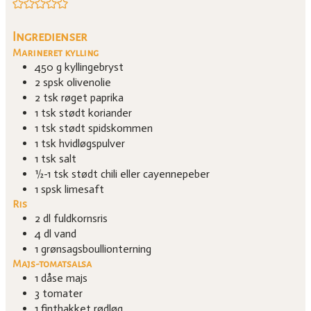
Ingredienser
Marineret kylling
450
g
kyllingebryst
2
spsk
olivenolie
2
tsk
røget paprika
1
tsk
stødt koriander
1
tsk
stødt spidskommen
1
tsk
hvidløgspulver
1
tsk
salt
½-1
tsk
stødt chili eller cayennepeber
1
spsk
limesaft
Ris
2
dl
fuldkornsris
4
dl
vand
1
grønsagsboullionterning
Majs-tomatsalsa
1
dåse
majs
3
tomater
1
finthakket rødløg