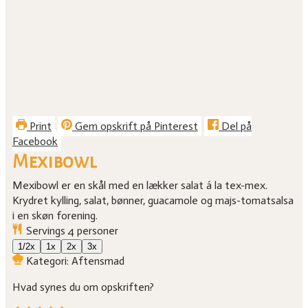
Print
Gem opskrift på Pinterest
Del på
Facebook
Mexibowl
Mexibowl er en skål med en lækker salat á la tex-mex.
Krydret kylling, salat, bønner, guacamole og majs-tomatsalsa
i en skøn forening.
Servings
4
personer
1/2x
1x
2x
3x
Kategori:
Aftensmad
Hvad synes du om opskriften?