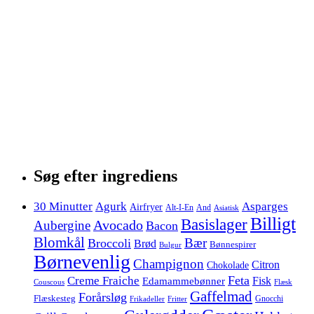
Søg efter ingrediens
30 Minutter
Agurk
Asparges
Airfryer
Alt-I-En
And
Asiatisk
Billigt
Basislager
Avocado
Aubergine
Bacon
Blomkål
Bær
Broccoli
Brød
Bønnespirer
Bulgur
Børnevenlig
Champignon
Citron
Chokolade
Feta
Creme Fraiche
Fisk
Edamammebønner
Couscous
Flæsk
Gaffelmad
Forårsløg
Flæskesteg
Gnocchi
Frikadeller
Fritter