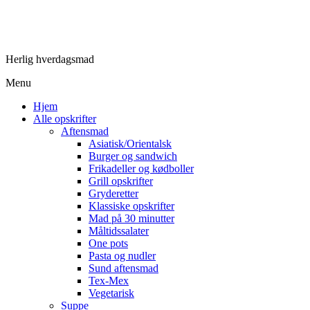
Herlig hverdagsmad
Menu
Hjem
Alle opskrifter
Aftensmad
Asiatisk/Orientalsk
Burger og sandwich
Frikadeller og kødboller
Grill opskrifter
Gryderetter
Klassiske opskrifter
Mad på 30 minutter
Måltidssalater
One pots
Pasta og nudler
Sund aftensmad
Tex-Mex
Vegetarisk
Suppe