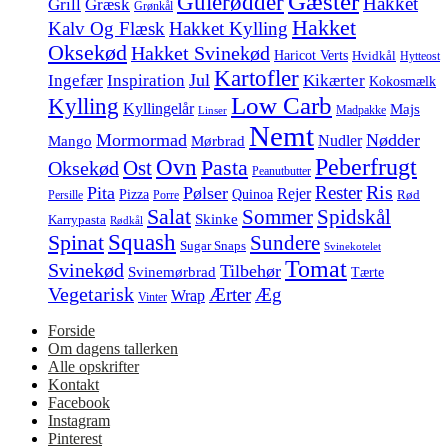
Gæster
Gulerødder
Hakket
Grill
Græsk
Grønkål
Hakket
Kalv Og Flæsk
Hakket Kylling
Oksekød
Hakket Svinekød
Haricot Verts
Hvidkål
Hytteost
Kartofler
Jul
Ingefær
Inspiration
Kikærter
Kokosmælk
Low Carb
Kylling
Kyllingelår
Majs
Madpakke
Linser
Nemt
Mormormad
Nødder
Nudler
Mango
Mørbrad
Peberfrugt
Ovn
Pasta
Ost
Oksekød
Peanutbutter
Ris
Rester
Pita
Pølser
Rejer
Pizza
Quinoa
Rød
Persille
Porre
Salat
Spidskål
Sommer
Skinke
Karrypasta
Rødkål
Squash
Spinat
Sundere
Sugar Snaps
Svinekotelet
Tomat
Svinekød
Tilbehør
Svinemørbrad
Tærte
Vegetarisk
Ærter
Æg
Wrap
Vinter
Forside
Om dagens tallerken
Alle opskrifter
Kontakt
Facebook
Instagram
Pinterest