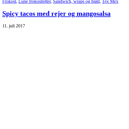
Frokost
,
Lune frokostretter
,
Sandwich, wraps og brød
,
Tex Mex
Spicy tacos med rejer og mangosalsa
11. juli 2017