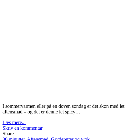
I sommervarmen eller på en doven søndag er det skøn med let
aftensmad – og det er denne let spicy…
Læs mere...
Skriv en kommentar
Share
30 minutter
,
Aftensmad
,
Gryderetter og wok