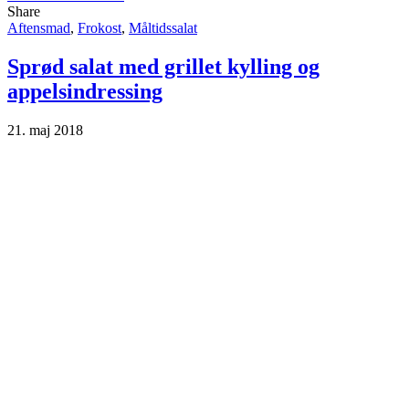
Share
Aftensmad
,
Frokost
,
Måltidssalat
Sprød salat med grillet kylling og
appelsindressing
21. maj 2018