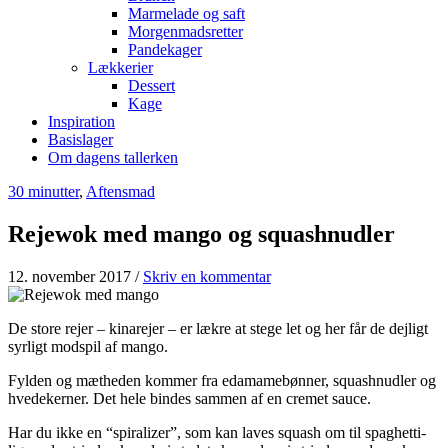
Marmelade og saft
Morgenmadsretter
Pandekager
Lækkerier
Dessert
Kage
Inspiration
Basislager
Om dagens tallerken
30 minutter
,
Aftensmad
Rejewok med mango og squashnudler
12. november 2017
/
Skriv en kommentar
De store rejer – kinarejer – er lækre at stege let og her får de dejligt
syrligt modspil af mango.
Fylden og mætheden kommer fra edamamebønner, squashnudler og
hvedekerner. Det hele bindes sammen af en cremet sauce.
Har du ikke en “spiralizer”, som kan laves squash om til spaghetti-