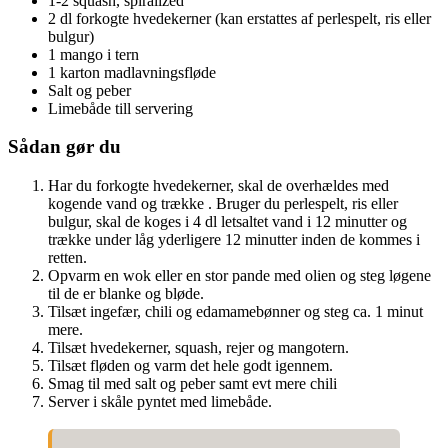
1-2 squash, spiralized
2 dl forkogte hvedekerner (kan erstattes af perlespelt, ris eller
bulgur)
1 mango i tern
1 karton madlavningsfløde
Salt og peber
Limebåde till servering
Sådan gør du
Har du forkogte hvedekerner, skal de overhældes med
kogende vand og trække . Bruger du perlespelt, ris eller
bulgur, skal de koges i 4 dl letsaltet vand i 12 minutter og
trække under låg yderligere 12 minutter inden de kommes i
retten.
Opvarm en wok eller en stor pande med olien og steg løgene
til de er blanke og bløde.
Tilsæt ingefær, chili og edamamebønner og steg ca. 1 minut
mere.
Tilsæt hvedekerner, squash, rejer og mangotern.
Tilsæt fløden og varm det hele godt igennem.
Smag til med salt og peber samt evt mere chili
Server i skåle pyntet med limebåde.