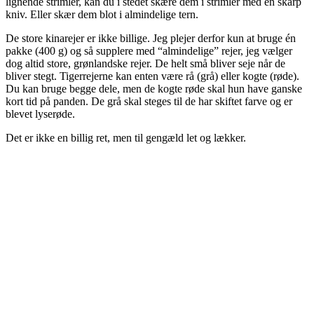
lignende strimler, kan du i stedet skære dem i strimler med en skarp
kniv. Eller skær dem blot i almindelige tern.
De store kinarejer er ikke billige. Jeg plejer derfor kun at bruge én
pakke (400 g) og så supplere med “almindelige” rejer, jeg vælger
dog altid store, grønlandske rejer. De helt små bliver seje når de
bliver stegt. Tigerrejerne kan enten være rå (grå) eller kogte (røde).
Du kan bruge begge dele, men de kogte røde skal hun have ganske
kort tid på panden. De grå skal steges til de har skiftet farve og er
blevet lyserøde.
Det er ikke en billig ret, men til gengæld let og lækker.