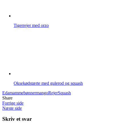
Tigerrejer med orzo
Oksekødstærte med gulerod og squash
Edamammebønner
mango
Rejer
Squash
Share
Forrige side
Næste side
Skriv et svar