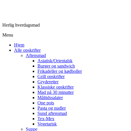
Herlig hverdagsmad
Menu
Hjem
Alle opskrifter
Aftensmad
Asiatisk/Orientalsk
Burger og sandwich
Frikadeller og kødboller
Grill opskrifter
Gryderetter
Klassiske opskrifter
Mad på 30 minutter
Måltidssalater
One pots
Pasta og nudler
Sund aftensmad
Tex-Mex
Vegetarisk
Suppe