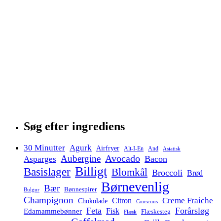
Søg efter ingrediens
30 Minutter
Agurk
Airfryer
Alt-I-En
And
Asiatisk
Avocado
Aubergine
Bacon
Asparges
Billigt
Basislager
Blomkål
Broccoli
Brød
Børnevenlig
Bær
Bønnespirer
Bulgur
Champignon
Creme Fraiche
Citron
Chokolade
Couscous
Feta
Forårsløg
Fisk
Edamammebønner
Flæskesteg
Flæsk