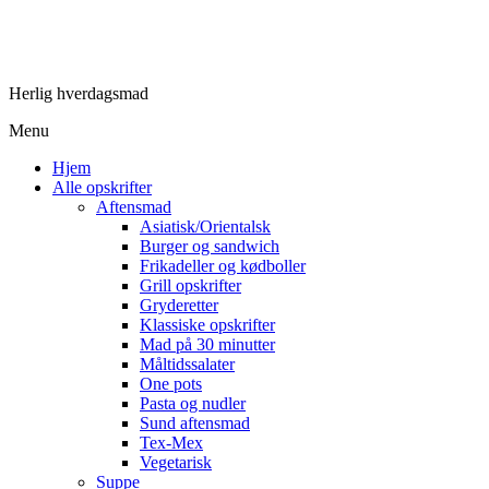
Herlig hverdagsmad
Menu
Hjem
Alle opskrifter
Aftensmad
Asiatisk/Orientalsk
Burger og sandwich
Frikadeller og kødboller
Grill opskrifter
Gryderetter
Klassiske opskrifter
Mad på 30 minutter
Måltidssalater
One pots
Pasta og nudler
Sund aftensmad
Tex-Mex
Vegetarisk
Suppe