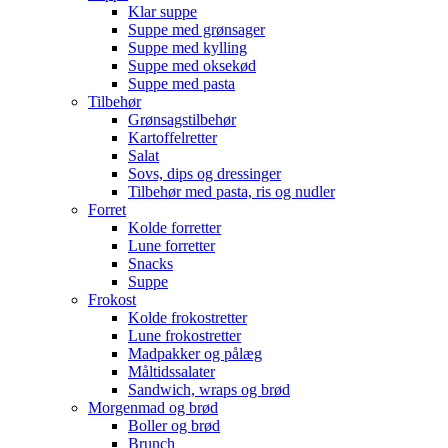
Klar suppe
Suppe med grønsager
Suppe med kylling
Suppe med oksekød
Suppe med pasta
Tilbehør
Grønsagstilbehør
Kartoffelretter
Salat
Sovs, dips og dressinger
Tilbehør med pasta, ris og nudler
Forret
Kolde forretter
Lune forretter
Snacks
Suppe
Frokost
Kolde frokostretter
Lune frokostretter
Madpakker og pålæg
Måltidssalater
Sandwich, wraps og brød
Morgenmad og brød
Boller og brød
Brunch