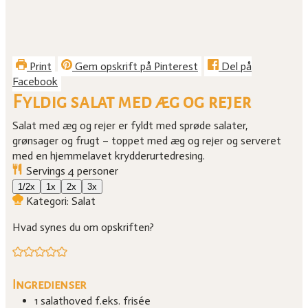
Print
Gem opskrift på Pinterest
Del på
Facebook
Fyldig salat med æg og rejer
Salat med æg og rejer er fyldt med sprøde salater,
grønsager og frugt – toppet med æg og rejer og serveret
med en hjemmelavet krydderurtedresing.
Servings
4
personer
1/2x
1x
2x
3x
Kategori:
Salat
Hvad synes du om opskriften?
Ingredienser
1
salathoved
f.eks. frisée