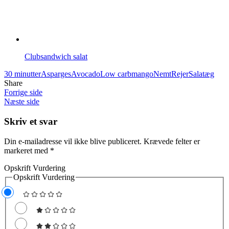
Clubsandwich salat
30 minutter
Asparges
Avocado
Low carb
mango
Nemt
Rejer
Salat
æg
Share
Forrige side
Næste side
Skriv et svar
Din e-mailadresse vil ikke blive publiceret.
Krævede felter er
markeret med
*
Opskrift Vurdering
Opskrift Vurdering