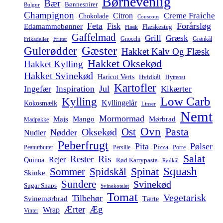
Børnevenlig
Bær
Bønnespirer
Bulgur
Champignon
Creme Fraiche
Citron
Chokolade
Couscous
Feta
Forårsløg
Fisk
Edamammebønner
Flæskesteg
Flæsk
Gaffelmad
Grill
Græsk
Gnocchi
Grønkål
Frikadeller
Fritter
Gæster
Gulerødder
Hakket Kalv Og Flæsk
Hakket Oksekød
Hakket Kylling
Hakket Svinekød
Haricot Verts
Hvidkål
Hytteost
Kartofler
Jul
Ingefær
Inspiration
Kikærter
Low Carb
Kylling
Kyllingelår
Kokosmælk
Linser
Nemt
Mormormad
Majs
Mango
Mørbrad
Madpakke
Ovn
Pasta
Ost
Oksekød
Nødder
Nudler
Peberfrugt
Pita
Pølser
Pizza
Persille
Peanutbutter
Porre
Salat
Ris
Rester
Rejer
Quinoa
Rød Karrypasta
Rødkål
Squash
Spidskål
Spinat
Sommer
Skinke
Sundere
Svinekød
Sugar Snaps
Svinekotelet
Tomat
Vegetarisk
Tilbehør
Svinemørbrad
Tærte
Ærter
Æg
Wrap
Vinter