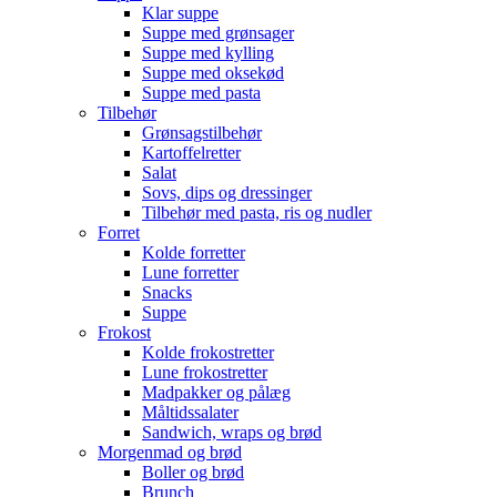
Klar suppe
Suppe med grønsager
Suppe med kylling
Suppe med oksekød
Suppe med pasta
Tilbehør
Grønsagstilbehør
Kartoffelretter
Salat
Sovs, dips og dressinger
Tilbehør med pasta, ris og nudler
Forret
Kolde forretter
Lune forretter
Snacks
Suppe
Frokost
Kolde frokostretter
Lune frokostretter
Madpakker og pålæg
Måltidssalater
Sandwich, wraps og brød
Morgenmad og brød
Boller og brød
Brunch