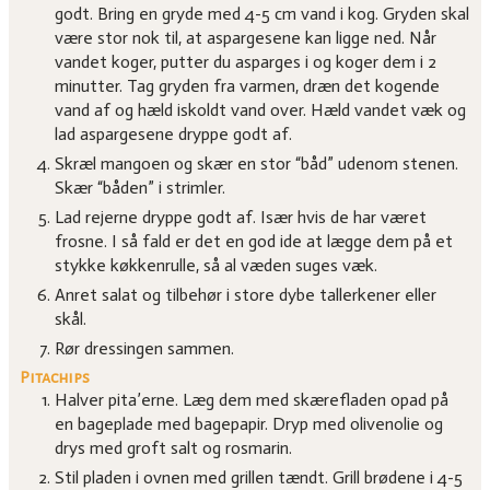
godt. Bring en gryde med 4-5 cm vand i kog. Gryden skal
være stor nok til, at aspargesene kan ligge ned. Når
vandet koger, putter du asparges i og koger dem i 2
minutter. Tag gryden fra varmen, dræn det kogende
vand af og hæld iskoldt vand over. Hæld vandet væk og
lad aspargesene dryppe godt af.
Skræl mangoen og skær en stor “båd” udenom stenen.
Skær “båden” i strimler.
Lad rejerne dryppe godt af. Især hvis de har været
frosne. I så fald er det en god ide at lægge dem på et
stykke køkkenrulle, så al væden suges væk.
Anret salat og tilbehør i store dybe tallerkener eller
skål.
Rør dressingen sammen.
Pitachips
Halver pita’erne. Læg dem med skærefladen opad på
en bageplade med bagepapir. Dryp med olivenolie og
drys med groft salt og rosmarin.
Stil pladen i ovnen med grillen tændt. Grill brødene i 4-5