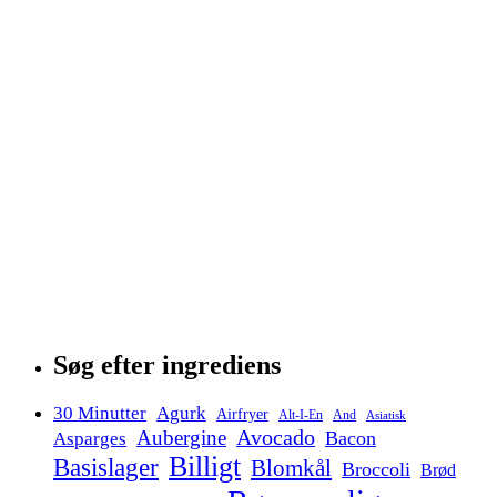
Søg efter ingrediens
30 Minutter
Agurk
Airfryer
Alt-I-En
And
Asiatisk
Avocado
Aubergine
Bacon
Asparges
Billigt
Basislager
Blomkål
Broccoli
Brød