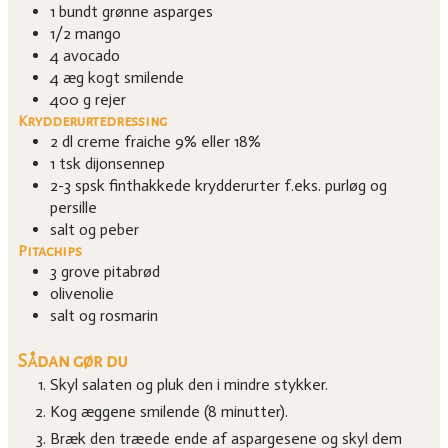
1
bundt
grønne asparges
1/2
mango
4
avocado
4
æg
kogt smilende
400
g
rejer
Krydderurtedressing
2
dl
creme fraiche 9% eller 18%
1
tsk
dijonsennep
2-3
spsk
finthakkede krydderurter
f.eks. purløg og
persille
salt og peber
Pitachips
3
grove pitabrød
olivenolie
salt og rosmarin
Sådan gør du
Skyl salaten og pluk den i mindre stykker.
Kog æggene smilende (8 minutter).
Bræk den træede ende af aspargesene og skyl dem