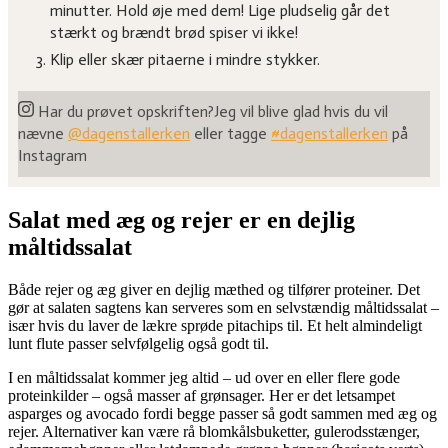
minutter. Hold øje med dem! Lige pludselig går det
stærkt og brændt brød spiser vi ikke!
Klip eller skær pitaerne i mindre stykker.
Har du prøvet opskriften?
Jeg vil blive glad hvis du vil
nævne
@dagenstallerken
eller tagge
#dagenstallerken
på
Instagram
Salat med æg og rejer er en dejlig
måltidssalat
Både rejer og æg giver en dejlig mæthed og tilfører proteiner. Det
gør at salaten sagtens kan serveres som en selvstændig måltidssalat –
især hvis du laver de lækre sprøde pitachips til. Et helt almindeligt
lunt flute passer selvfølgelig også godt til.
I en måltidssalat kommer jeg altid – ud over en eller flere gode
proteinkilder – også masser af grønsager. Her er det letsampet
asparges og avocado fordi begge passer så godt sammen med æg og
rejer. Alternativer kan være rå blomkålsbuketter, gulerodsstænger,