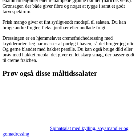
edammamebønner eller letdampede grønne bønner (haricots verts).
Grønsager, der både giver fibre og noget at tygge i samt et godt
farvespektrum.
Frisk mango giver et fint syrligt-sødt modspil til salaten. Du kan
bruge andre frugter, f.eks. jordbær eller undlade frugt.
Dressingen er en hjemmelavet cremefraichedressing med
krydderurter. Jeg har masser af purløg i haven, så det bruger jeg ofte.
Og gerne blandet med hakket persille. Du kan også bruge dild eller
prøv med hakket rucola, det giver en let skarp smag, der passer godt
til creme fraichen.
Prøv også disse måltidssalater
Spinatsalat med kylling, soyamandler og
gomadressing