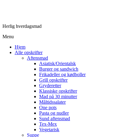
Herlig hverdagsmad
Menu
Hjem
Alle opskrifter
Aftensmad
Asiatisk/Orientalsk
Burger og sandwich
Frikadeller og kødboller
Grill opskrifter
Gryderetter
Klassiske opskrifter
Mad på 30 minutter
Måltidssalater
One pots
Pasta og nudler
Sund aftensmad
Tex-Mex
Vegetarisk
Suppe