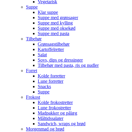
Vegetarisk
Suppe
Klar suppe
Suppe med grønsager
Suppe med kylling
Suppe med oksekød
Suppe med pasta
Tilbehør
Grønsagstilbehør
Kartoffelretter
Salat
Sovs, dips og dressinger
Tilbehør med pasta, ris og nudler
Forret
Kolde forretter
Lune forretter
Snacks
Suppe
Frokost
Kolde frokostretter
Lune frokostretter
Madpakker og pålæg
Måltidssalater
Sandwich, wraps og brød
Morgenmad og brød