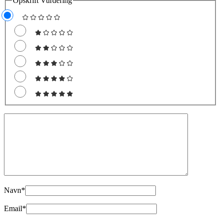
Opskrift Vurdering
Navn
*
Email
*