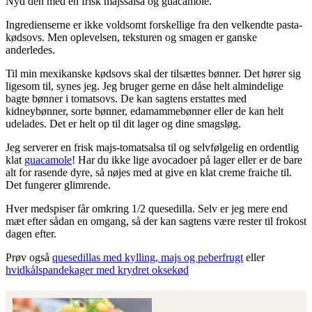
Nyd den med en frisk majssalsa og guacamole.
Ingredienserne er ikke voldsomt forskellige fra den velkendte pasta-
kødsovs. Men oplevelsen, teksturen og smagen er ganske
anderledes.
Til min mexikanske kødsovs skal der tilsættes bønner. Det hører sig
ligesom til, synes jeg. Jeg bruger gerne en dåse helt almindelige
bagte bønner i tomatsovs. De kan sagtens erstattes med
kidneybønner, sorte bønner, edamammebønner eller de kan helt
udelades. Det er helt op til dit lager og dine smagsløg.
Jeg serverer en frisk majs-tomatsalsa til og selvfølgelig en ordentlig
klat
guacamole
! Har du ikke lige avocadoer på lager eller er de bare
alt for rasende dyre, så nøjes med at give en klat creme fraiche til.
Det fungerer glimrende.
Hver medspiser får omkring 1/2 quesedilla. Selv er jeg mere end
mæt efter sådan en omgang, så der kan sagtens være rester til frokost
dagen efter.
Prøv også
quesedillas med kylling, majs og peberfrugt
eller
hvidkålspandekager med krydret oksekød