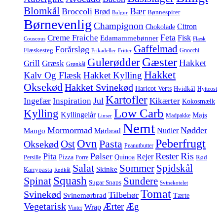
Blomkål
Bær
Broccoli
Brød
Bønnespirer
Bulgur
Børnevenlig
Champignon
Citron
Chokolade
Feta
Creme Fraiche
Fisk
Edamammebønner
Couscous
Flæsk
Gaffelmad
Forårsløg
Flæskesteg
Gnocchi
Frikadeller
Fritter
Gæster
Gulerødder
Hakket
Grill
Græsk
Grønkål
Hakket
Kalv Og Flæsk
Hakket Kylling
Oksekød
Hakket Svinekød
Haricot Verts
Hvidkål
Hytteost
Kartofler
Jul
Ingefær
Inspiration
Kikærter
Kokosmælk
Low Carb
Kylling
Kyllingelår
Majs
Madpakke
Linser
Nemt
Mormormad
Nødder
Nudler
Mango
Mørbrad
Peberfrugt
Ovn
Pasta
Ost
Oksekød
Peanutbutter
Ris
Rester
Pita
Pølser
Rejer
Pizza
Quinoa
Rød
Persille
Porre
Salat
Spidskål
Sommer
Skinke
Karrypasta
Rødkål
Squash
Spinat
Sundere
Sugar Snaps
Svinekotelet
Tomat
Svinekød
Tilbehør
Svinemørbrad
Tærte
Vegetarisk
Ærter
Æg
Wrap
Vinter