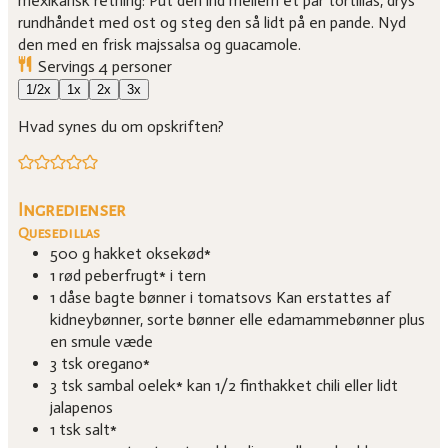
mexikansk retning: Put den ind mellem et par tortillas, drys
rundhåndet med ost og steg den så lidt på en pande. Nyd
den med en frisk majssalsa og guacamole.
Servings
4
personer
1/2x
1x
2x
3x
Hvad synes du om opskriften?
Ingredienser
Quesedillas
500
g
hakket oksekød*
1
rød peberfrugt* i tern
1
dåse
bagte bønner i tomatsovs
Kan erstattes af
kidneybønner, sorte bønner elle edamammebønner plus
en smule væde
3
tsk
oregano*
3
tsk
sambal oelek*
kan 1/2 finthakket chili eller lidt
jalapenos
1
tsk
salt*