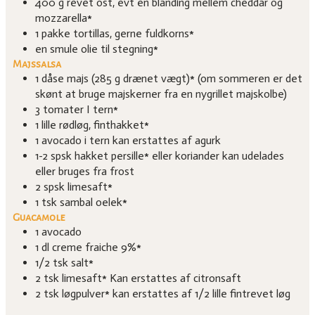
400
g
revet ost, evt en blanding mellem cheddar og
mozzarella*
1
pakke
tortillas, gerne fuldkorns*
en smule olie til stegning*
Majssalsa
1
dåse
majs (285 g drænet vægt)*
(om sommeren er det
skønt at bruge majskerner fra en nygrillet majskolbe)
3
tomater I tern*
1
lille
rødløg, finthakket*
1
avocado i tern
kan erstattes af agurk
1-2
spsk
hakket persille* eller koriander
kan udelades
eller bruges fra frost
2
spsk
limesaft*
1
tsk
sambal oelek*
Guacamole
1
avocado
1
dl
creme fraiche 9%*
1/2
tsk
salt*
2
tsk
limesaft*
Kan erstattes af citronsaft
2
tsk
løgpulver*
kan erstattes af 1/2 lille fintrevet løg