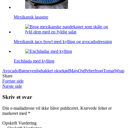
Mexikansk lasagne
Mexikansk taco bowl med kylling og avocadodressing
Enchilada med kylling
Avocado
Børnevenlig
hakket oksekød
Majs
Ost
Peberfrugt
Tomat
Wrap
Share
Forrige side
Næste side
Skriv et svar
Din e-mailadresse vil ikke blive publiceret.
Krævede felter er
markeret med
*
Opskrift Vurdering