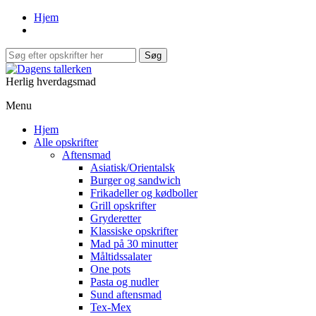
Hjem
Herlig hverdagsmad
Menu
Hjem
Alle opskrifter
Aftensmad
Asiatisk/Orientalsk
Burger og sandwich
Frikadeller og kødboller
Grill opskrifter
Gryderetter
Klassiske opskrifter
Mad på 30 minutter
Måltidssalater
One pots
Pasta og nudler
Sund aftensmad
Tex-Mex