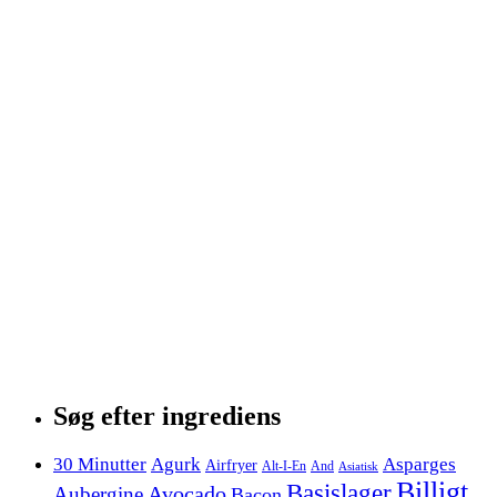
Søg efter ingrediens
30 Minutter
Agurk
Asparges
Airfryer
Alt-I-En
And
Asiatisk
Billigt
Basislager
Avocado
Aubergine
Bacon