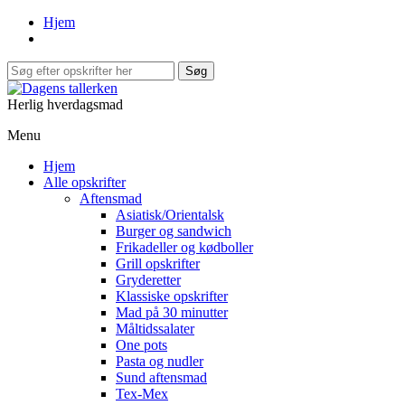
Hjem
Herlig hverdagsmad
Menu
Hjem
Alle opskrifter
Aftensmad
Asiatisk/Orientalsk
Burger og sandwich
Frikadeller og kødboller
Grill opskrifter
Gryderetter
Klassiske opskrifter
Mad på 30 minutter
Måltidssalater
One pots
Pasta og nudler
Sund aftensmad
Tex-Mex