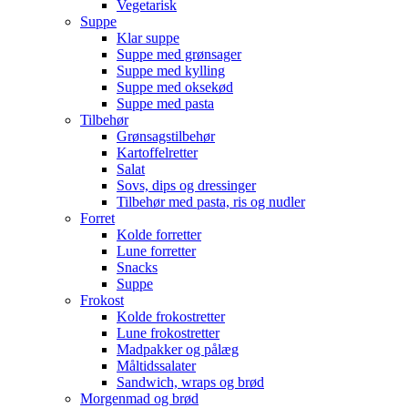
Vegetarisk
Suppe
Klar suppe
Suppe med grønsager
Suppe med kylling
Suppe med oksekød
Suppe med pasta
Tilbehør
Grønsagstilbehør
Kartoffelretter
Salat
Sovs, dips og dressinger
Tilbehør med pasta, ris og nudler
Forret
Kolde forretter
Lune forretter
Snacks
Suppe
Frokost
Kolde frokostretter
Lune frokostretter
Madpakker og pålæg
Måltidssalater
Sandwich, wraps og brød
Morgenmad og brød