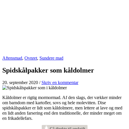
Aftensmad
,
Ovnret
,
Sundere mad
Spidskålpakker som kåldolmer
20. september 2020
/
Skriv en kommentar
Kåldolmer er rigtig mormormad. Af den slags, der vækker minder
om barndom med kartofler, sovs og hele molevitten. Dise
spidskålspakker er lidt som kåldolmere, men lettere at lave og med
en lidt anden farsering end den traditionelle, der minder meget om
en frikadellefars.
Gå direkte til opskrift