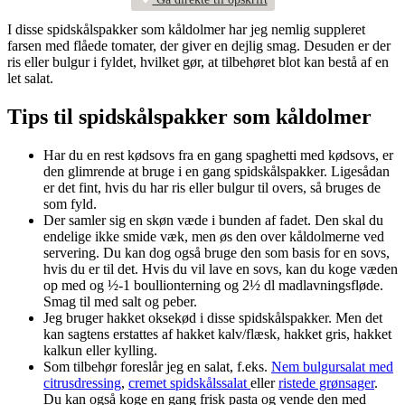
I disse spidskålspakker som kåldolmer har jeg nemlig suppleret
farsen med flåede tomater, der giver en dejlig smag. Desuden er der
ris eller bulgur i fyldet, hvilket gør, at tilbehøret blot kan bestå af en
let salat.
Tips til spidskålspakker som kåldolmer
Har du en rest kødsovs fra en gang spaghetti med kødsovs, er
den glimrende at bruge i en gang spidskålspakker. Ligesådan
er det fint, hvis du har ris eller bulgur til overs, så bruges de
som fyld.
Der samler sig en skøn væde i bunden af fadet. Den skal du
endelige ikke smide væk, men øs den over kåldolmerne ved
servering. Du kan dog også bruge den som basis for en sovs,
hvis du er til det. Hvis du vil lave en sovs, kan du koge væden
op med og ½-1 boullionterning og 2½ dl madlavningsfløde.
Smag til med salt og peber.
Jeg bruger hakket oksekød i disse spidskålspakker. Men det
kan sagtens erstattes af hakket kalv/flæsk, hakket gris, hakket
kalkun eller kylling.
Som tilbehør foreslår jeg en salat, f.eks.
Nem bulgursalat med
citrusdressing
,
cremet spidskålssalat
eller
ristede grønsager
.
Du kan også koge en gang frisk pasta og vende den med