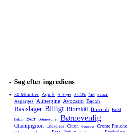
Søg efter ingrediens
30 Minutter
Agurk
Airfryer
Alt-I-En
And
Asiatisk
Avocado
Aubergine
Bacon
Asparges
Billigt
Basislager
Blomkål
Broccoli
Brød
Børnevenlig
Bær
Bønnespirer
Bulgur
Champignon
Creme Fraiche
Citron
Chokolade
Couscous
Feta
Forårsløg