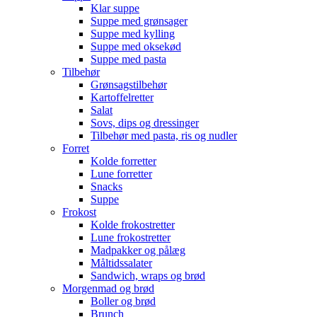
Klar suppe
Suppe med grønsager
Suppe med kylling
Suppe med oksekød
Suppe med pasta
Tilbehør
Grønsagstilbehør
Kartoffelretter
Salat
Sovs, dips og dressinger
Tilbehør med pasta, ris og nudler
Forret
Kolde forretter
Lune forretter
Snacks
Suppe
Frokost
Kolde frokostretter
Lune frokostretter
Madpakker og pålæg
Måltidssalater
Sandwich, wraps og brød
Morgenmad og brød
Boller og brød
Brunch