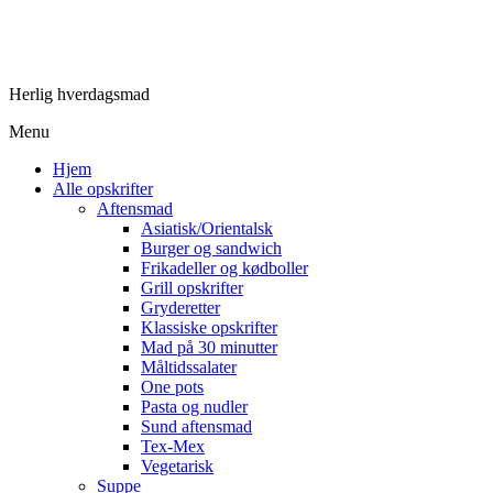
Herlig hverdagsmad
Menu
Hjem
Alle opskrifter
Aftensmad
Asiatisk/Orientalsk
Burger og sandwich
Frikadeller og kødboller
Grill opskrifter
Gryderetter
Klassiske opskrifter
Mad på 30 minutter
Måltidssalater
One pots
Pasta og nudler
Sund aftensmad
Tex-Mex
Vegetarisk
Suppe