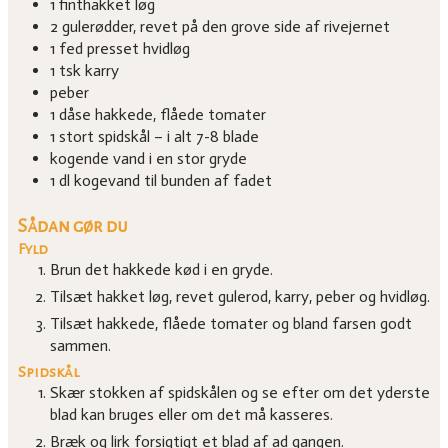
1
finthakket løg
2
gulerødder, revet på den grove side af rivejernet
1
fed
presset hvidløg
1
tsk
karry
peber
1
dåse
hakkede, flåede tomater
1
stort
spidskål – i alt 7-8 blade
kogende vand i en stor gryde
1
dl
kogevand til bunden af fadet
Sådan gør du
Fyld
Brun det hakkede kød i en gryde.
Tilsæt hakket løg, revet gulerod, karry, peber og hvidløg.
Tilsæt hakkede, flåede tomater og bland farsen godt
sammen.
Spidskål
Skær stokken af spidskålen og se efter om det yderste
blad kan bruges eller om det må kasseres.
Bræk og lirk forsigtigt et blad af ad gangen.