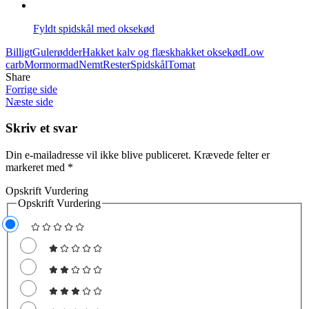
Fyldt spidskål med oksekød
Billigt
Gulerødder
Hakket kalv og flæsk
hakket oksekød
Low
carb
Mormormad
Nemt
Rester
Spidskål
Tomat
Share
Forrige side
Næste side
Skriv et svar
Din e-mailadresse vil ikke blive publiceret.
Krævede felter er
markeret med
*
Opskrift Vurdering
Opskrift Vurdering