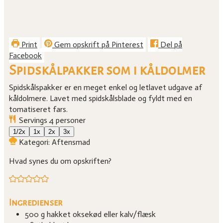
Print
Gem opskrift på Pinterest
Del på
Facebook
Spidskålpakker som i kåldolmer
Spidskålspakker er en meget enkel og letlavet udgave af
kåldolmere. Lavet med spidskålsblade og fyldt med en
tomatiseret fars.
Servings
4
personer
1/2x
1x
2x
3x
Kategori:
Aftensmad
Hvad synes du om opskriften?
Ingredienser
500
g
hakket oksekød eller kalv/flæsk