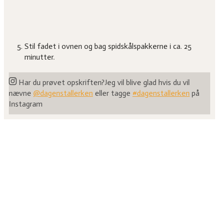
Stil fadet i ovnen og bag spidskålspakkerne i ca. 25
minutter.
Har du prøvet opskriften?
Jeg vil blive glad hvis du vil
nævne
@dagenstallerken
eller tagge
#dagenstallerken
på
Instagram