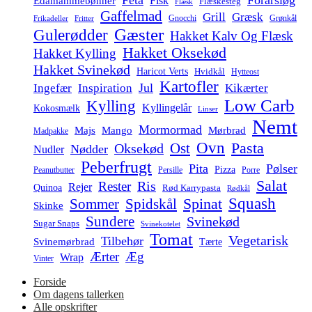
Fisk
Edamammebønner
Flæskesteg
Flæsk
Gaffelmad
Grill
Græsk
Gnocchi
Grønkål
Frikadeller
Fritter
Gæster
Gulerødder
Hakket Kalv Og Flæsk
Hakket Oksekød
Hakket Kylling
Hakket Svinekød
Haricot Verts
Hvidkål
Hytteost
Kartofler
Jul
Ingefær
Inspiration
Kikærter
Low Carb
Kylling
Kyllingelår
Kokosmælk
Linser
Nemt
Mormormad
Majs
Mango
Mørbrad
Madpakke
Ovn
Pasta
Ost
Oksekød
Nødder
Nudler
Peberfrugt
Pita
Pølser
Pizza
Persille
Peanutbutter
Porre
Salat
Ris
Rester
Rejer
Quinoa
Rød Karrypasta
Rødkål
Squash
Spidskål
Spinat
Sommer
Skinke
Sundere
Svinekød
Sugar Snaps
Svinekotelet
Tomat
Vegetarisk
Tilbehør
Svinemørbrad
Tærte
Ærter
Æg
Wrap
Vinter
Forside
Om dagens tallerken
Alle opskrifter