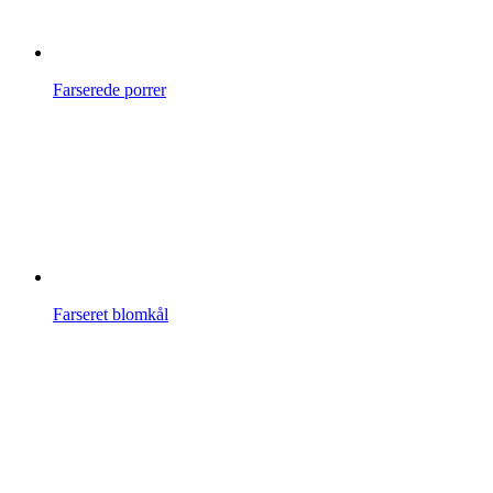
Farserede porrer
Farseret blomkål