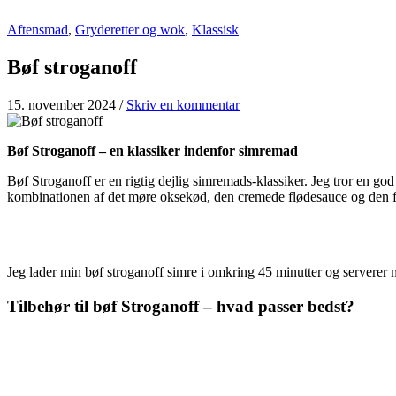
Aftensmad
,
Gryderetter og wok
,
Klassisk
Bøf stroganoff
15. november 2024
/
Skriv en kommentar
Bøf Stroganoff – en klassiker indenfor simremad
Bøf Stroganoff er en rigtig dejlig simremads-klassiker. Jeg tror en god 
kombinationen af det møre oksekød, den cremede flødesauce og den f
Jeg lader min bøf stroganoff simre i omkring 45 minutter og serverer
Tilbehør til bøf Stroganoff – hvad passer bedst?