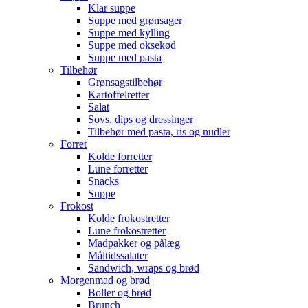
Klar suppe
Suppe med grønsager
Suppe med kylling
Suppe med oksekød
Suppe med pasta
Tilbehør
Grønsagstilbehør
Kartoffelretter
Salat
Sovs, dips og dressinger
Tilbehør med pasta, ris og nudler
Forret
Kolde forretter
Lune forretter
Snacks
Suppe
Frokost
Kolde frokostretter
Lune frokostretter
Madpakker og pålæg
Måltidssalater
Sandwich, wraps og brød
Morgenmad og brød
Boller og brød
Brunch