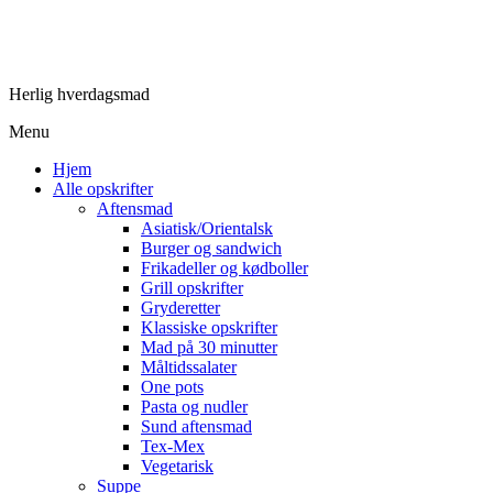
Herlig hverdagsmad
Menu
Hjem
Alle opskrifter
Aftensmad
Asiatisk/Orientalsk
Burger og sandwich
Frikadeller og kødboller
Grill opskrifter
Gryderetter
Klassiske opskrifter
Mad på 30 minutter
Måltidssalater
One pots
Pasta og nudler
Sund aftensmad
Tex-Mex
Vegetarisk
Suppe