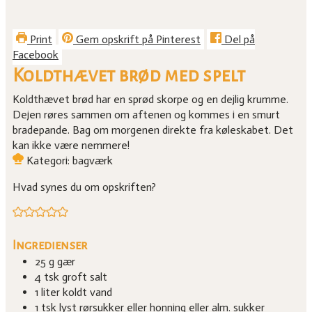
Print
Gem opskrift på Pinterest
Del på
Facebook
Koldthævet brød med spelt
Koldthævet brød har en sprød skorpe og en dejlig krumme.
Dejen røres sammen om aftenen og kommes i en smurt
bradepande. Bag om morgenen direkte fra køleskabet. Det
kan ikke være nemmere!
Kategori:
bagværk
Hvad synes du om opskriften?
Ingredienser
25
g
gær
4
tsk
groft salt
1
liter
koldt vand
1
tsk
lyst rørsukker
eller honning eller alm. sukker