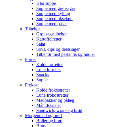
Klar suppe
Suppe med grønsager
Suppe med kylling
Suppe med oksekød
Suppe med pasta
Tilbehør
Grønsagstilbehør
Kartoffelretter
Salat
Sovs, dips og dressinger
Tilbehør med pasta, ris og nudler
Forret
Kolde forretter
Lune forretter
Snacks
Suppe
Frokost
Kolde frokostretter
Lune frokostretter
Madpakker og pålæg
Måltidssalater
Sandwich, wraps og brød
Morgenmad og brød
Boller og brød
Brunch