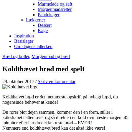
Marmelade og saft
Morgenmadsretter
Pandekager
Lækkerier
Dessert
Kage
Inspiration
Basislager
Om dagens tallerken
Brød og boller
,
Morgenmad og brød
Koldthævet brød med spelt
29. oktober 2017
/
Skriv en kommentar
Koldthævet brød er den nemmeste opskrift på nybagt brød, du
nogensinde behøver at kende!
Du rører blot dejen sammen, kommer den i en form, stiller i
køleskabet natten over og så direkte i en kold ovn næste morgen. 45
minutter efter har du det lækreste brød – EVER!
Nemmere end koldthævet brød kan det altså ikke være!