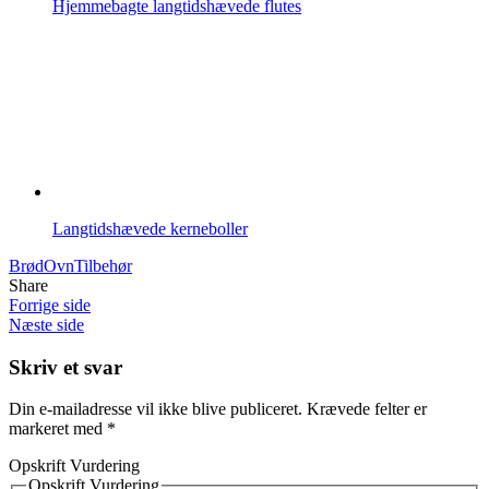
Hjemmebagte langtidshævede flutes
Langtidshævede kerneboller
Brød
Ovn
Tilbehør
Share
Forrige side
Næste side
Skriv et svar
Din e-mailadresse vil ikke blive publiceret.
Krævede felter er
markeret med
*
Opskrift Vurdering
Opskrift Vurdering