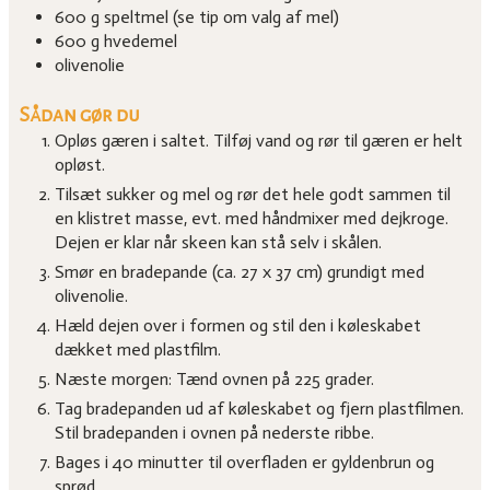
600
g
speltmel
(se tip om valg af mel)
600
g
hvedemel
olivenolie
Sådan gør du
Opløs gæren i saltet. Tilføj vand og rør til gæren er helt
opløst.
Tilsæt sukker og mel og rør det hele godt sammen til
en klistret masse, evt. med håndmixer med dejkroge.
Dejen er klar når skeen kan stå selv i skålen.
Smør en bradepande (ca. 27 x 37 cm) grundigt med
olivenolie.
Hæld dejen over i formen og stil den i køleskabet
dækket med plastfilm.
Næste morgen: Tænd ovnen på 225 grader.
Tag bradepanden ud af køleskabet og fjern plastfilmen.
Stil bradepanden i ovnen på nederste ribbe.
Bages i 40 minutter til overfladen er gyldenbrun og
sprød.