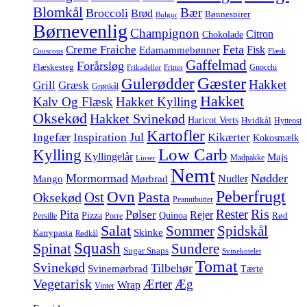
Blomkål
Bær
Broccoli
Brød
Bønnespirer
Bulgur
Børnevenlig
Champignon
Citron
Chokolade
Feta
Creme Fraiche
Fisk
Edamammebønner
Couscous
Flæsk
Gaffelmad
Forårsløg
Flæskesteg
Gnocchi
Frikadeller
Fritter
Gæster
Gulerødder
Hakket
Grill
Græsk
Grønkål
Hakket
Kalv Og Flæsk
Hakket Kylling
Oksekød
Hakket Svinekød
Haricot Verts
Hvidkål
Hytteost
Kartofler
Jul
Ingefær
Inspiration
Kikærter
Kokosmælk
Low Carb
Kylling
Kyllingelår
Majs
Madpakke
Linser
Nemt
Mormormad
Nødder
Nudler
Mango
Mørbrad
Peberfrugt
Ovn
Pasta
Ost
Oksekød
Peanutbutter
Ris
Rester
Pita
Pølser
Rejer
Pizza
Quinoa
Rød
Persille
Porre
Salat
Spidskål
Sommer
Skinke
Karrypasta
Rødkål
Squash
Spinat
Sundere
Sugar Snaps
Svinekotelet
Tomat
Svinekød
Tilbehør
Svinemørbrad
Tærte
Vegetarisk
Ærter
Æg
Wrap
Vinter