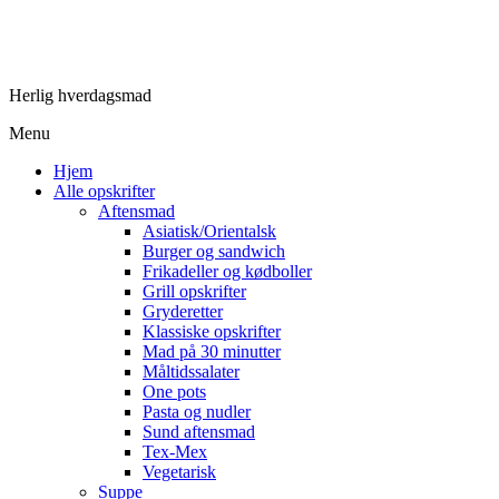
Herlig hverdagsmad
Menu
Hjem
Alle opskrifter
Aftensmad
Asiatisk/Orientalsk
Burger og sandwich
Frikadeller og kødboller
Grill opskrifter
Gryderetter
Klassiske opskrifter
Mad på 30 minutter
Måltidssalater
One pots
Pasta og nudler
Sund aftensmad
Tex-Mex
Vegetarisk
Suppe