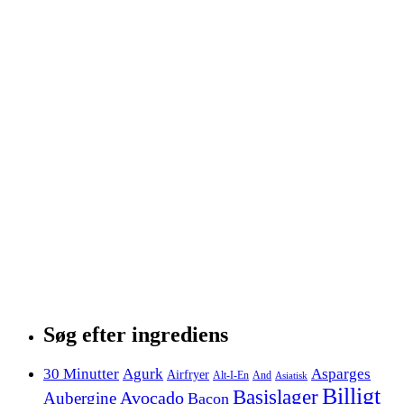
Søg efter ingrediens
30 Minutter
Agurk
Asparges
Airfryer
Alt-I-En
And
Asiatisk
Billigt
Basislager
Avocado
Aubergine
Bacon