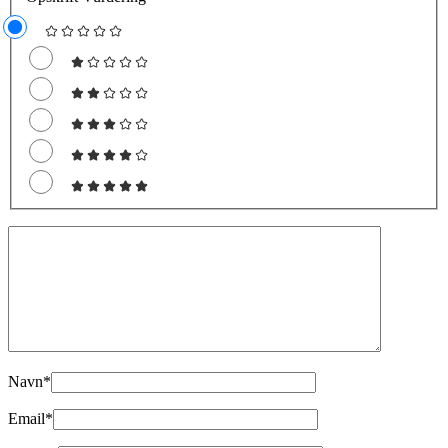
Navn
*
Email
*