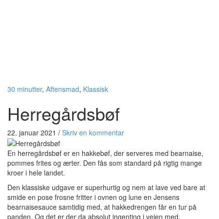
30 minutter
,
Aftensmad
,
Klassisk
Herregårdsbøf
22. januar 2021
/
Skriv en kommentar
En herregårdsbøf er en hakkebøf, der serveres med bearnaise,
pommes frites og ærter. Den fås som standard på rigtig mange
kroer i hele landet.
Den klassiske udgave er superhurtig og nem at lave ved bare at
smide en pose frosne fritter i ovnen og lune en Jensens
bearnaisesauce samtidig med, at hakkedrengen får en tur på
panden. Og det er der da absolut ingenting i vejen med.