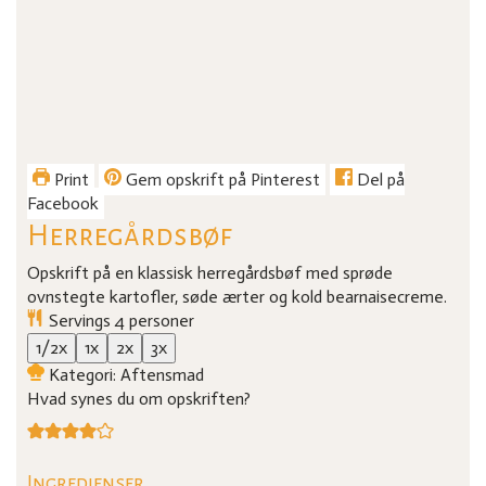
Print
Gem opskrift på Pinterest
Del på
Facebook
Herregårdsbøf
Opskrift på en klassisk herregårdsbøf med sprøde
ovnstegte kartofler, søde ærter og kold bearnaisecreme.
Servings
4
personer
1/2x
1x
2x
3x
Kategori:
Aftensmad
Hvad synes du om opskriften?
Ingredienser