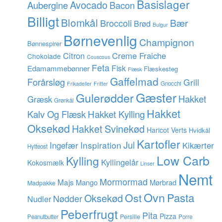
Basislager
Avocado
Aubergine
Bacon
Billigt
Blomkål
Bær
Broccoli
Brød
Bulgur
Børnevenlig
Champignon
Bønnespirer
Citron
Creme Fraiche
Chokolade
Couscous
Feta
Fisk
Edamammebønner
Flæskesteg
Flæsk
Gaffelmad
Forårsløg
Grill
Gnocchi
Frikadeller
Fritter
Gæster
Gulerødder
Hakket
Græsk
Grønkål
Hakket
Hakket Kylling
Kalv Og Flæsk
Oksekød
Hakket Svinekød
Haricot Verts
Hvidkål
Kartofler
Jul
Inspiration
Ingefær
Kikærter
Hytteost
Low Carb
Kylling
Kyllingelår
Kokosmælk
Linser
Nemt
Mormormad
Majs
Mango
Mørbrad
Madpakke
Ovn
Pasta
Ost
Oksekød
Nødder
Nudler
Peberfrugt
Pita
Pizza
Persille
Peanutbutter
Porre