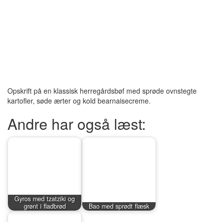
Opskrift på en klassisk herregårdsbøf med sprøde ovnstegte
kartofler, søde ærter og kold bearnaisecreme.
Andre har også læst:
Gyros med tzatziki og
grønt i fladbrød
Bao med sprødt flæsk