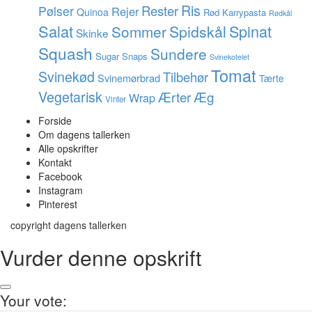
Ris
Rester
Pølser
Rejer
Quinoa
Rød Karrypasta
Rødkål
Salat
Spinat
Sommer
Spidskål
Skinke
Squash
Sundere
Sugar Snaps
Svinekotelet
Tomat
Svinekød
Tilbehør
Svinemørbrad
Tærte
Vegetarisk
Ærter
Æg
Wrap
Vinter
Forside
Om dagens tallerken
Alle opskrifter
Kontakt
Facebook
Instagram
Pinterest
copyright dagens tallerken
Vurder denne opskrift
Your vote: