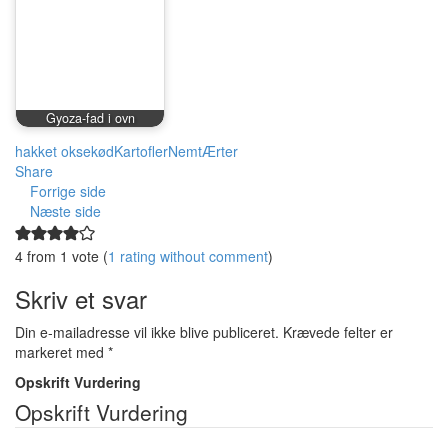
Gyoza-fad i ovn
hakket oksekød
Kartofler
Nemt
Ærter
Share
Forrige side
Næste side
4 from 1 vote (
1 rating without comment
)
Skriv et svar
Din e-mailadresse vil ikke blive publiceret.
Krævede felter er
markeret med
*
Opskrift Vurdering
Opskrift Vurdering