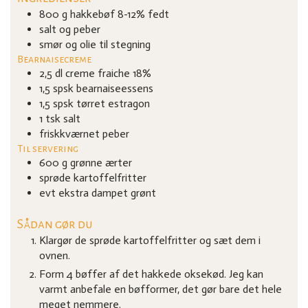
800
g
hakkebøf
8-12% fedt
salt og peber
smør og olie til stegning
Bearnaisecreme
2,5
dl
creme fraiche
18%
1,5
spsk
bearnaiseessens
1,5
spsk
tørret estragon
1
tsk
salt
friskkværnet peber
Til servering
600
g
grønne ærter
sprøde kartoffelfritter
evt ekstra dampet grønt
Sådan gør du
Klargør de sprøde kartoffelfritter og sæt dem i
ovnen.
Form 4 bøffer af det hakkede oksekød. Jeg kan
varmt anbefale en bøfformer, det gør bare det hele
meget nemmere.