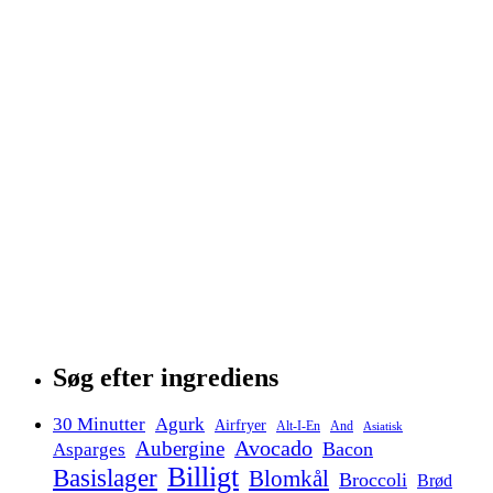
Søg efter ingrediens
30 Minutter
Agurk
Airfryer
Alt-I-En
And
Asiatisk
Avocado
Aubergine
Bacon
Asparges
Billigt
Basislager
Blomkål
Broccoli
Brød