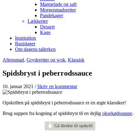
Marmelade og saft
Morgenmadsretter
Pandekager
Lækkerier
Dessert
Kage
Inspiration
Basislager
Om dagens tallerken
Aftensmad
,
Gryderetter og wok
,
Klassisk
Spidsbryst i peberrodssauce
10. januar 2021
/
Skriv en kommentar
Opskriften på spidsbryst i peberrodssauce er en ægte klassiker!
Brug suppen fra kogning af spidsbryst til en dejlig
oksekødssuppe
.
Gå direkte til opskrift