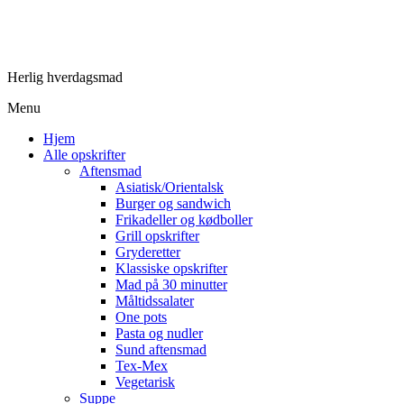
Herlig hverdagsmad
Menu
Hjem
Alle opskrifter
Aftensmad
Asiatisk/Orientalsk
Burger og sandwich
Frikadeller og kødboller
Grill opskrifter
Gryderetter
Klassiske opskrifter
Mad på 30 minutter
Måltidssalater
One pots
Pasta og nudler
Sund aftensmad
Tex-Mex
Vegetarisk
Suppe