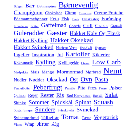
Børnevenlig
Bær
Bønnespirer
Bulgur
Champignon
Creme Fraiche
Citron
Chokolade
Couscous
Feta
Forårsløg
Fisk
Edamammebønner
Flæskesteg
Flæsk
Gaffelmad
Grill
Græsk
Gnocchi
Grønkål
Frikadeller
Fritter
Gæster
Gulerødder
Hakket Kalv Og Flæsk
Hakket Oksekød
Hakket Kylling
Hakket Svinekød
Haricot Verts
Hvidkål
Hytteost
Kartofler
Jul
Ingefær
Inspiration
Kikærter
Low Carb
Kylling
Kyllingelår
Kokosmælk
Linser
Nemt
Mormormad
Majs
Mango
Mørbrad
Madpakke
Ovn
Pasta
Ost
Oksekød
Nødder
Nudler
Peberfrugt
Pita
Pølser
Pizza
Persille
Peanutbutter
Porre
Salat
Ris
Rester
Rejer
Quinoa
Rød Karrypasta
Rødkål
Squash
Spidskål
Spinat
Sommer
Skinke
Sundere
Svinekød
Sugar Snaps
Svinekotelet
Tomat
Vegetarisk
Tilbehør
Svinemørbrad
Tærte
Ærter
Æg
Wrap
Vinter