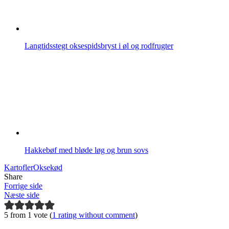
Langtidsstegt oksespidsbryst i øl og rodfrugter
Hakkebøf med bløde løg og brun sovs
Kartofler
Oksekød
Share
Forrige side
Næste side
5 from 1 vote (
1 rating without comment
)