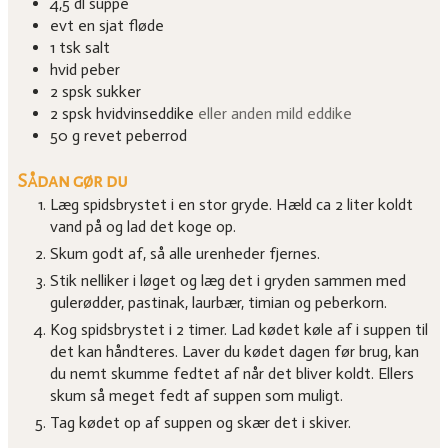
4,5
dl
suppe
evt en sjat fløde
1
tsk
salt
hvid peber
2
spsk
sukker
2
spsk
hvidvinseddike
eller anden mild eddike
50
g
revet peberrod
Sådan gør du
Læg spidsbrystet i en stor gryde. Hæld ca 2 liter koldt
vand på og lad det koge op.
Skum godt af, så alle urenheder fjernes.
Stik nelliker i løget og læg det i gryden sammen med
gulerødder, pastinak, laurbær, timian og peberkorn.
Kog spidsbrystet i 2 timer. Lad kødet køle af i suppen til
det kan håndteres. Laver du kødet dagen før brug, kan
du nemt skumme fedtet af når det bliver koldt. Ellers
skum så meget fedt af suppen som muligt.
Tag kødet op af suppen og skær det i skiver.