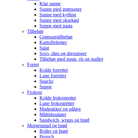
Klar suppe
Suppe med grønsager
Suppe med kylling
Suppe med oksekød
Suppe med pasta
Tilbehør
Grønsagstilbehør
Kartoffelretter
Salat
Sovs, dips og dressinger
Tilbehør med pasta, ris og nudler
Forret
Kolde forretter
Lune forretter
Snacks
Suppe
Frokost
Kolde frokostretter
Lune frokostretter
Madpakker og pålæg
Måltidssalater
Sandwich, wraps og brød
Morgenmad og brød
Boller og brød
Brunch