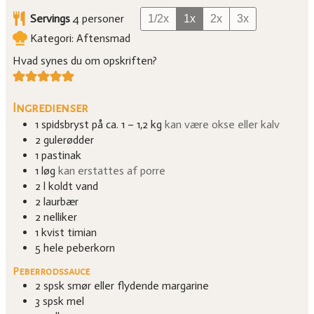
Servings
4
personer
1/2x
1x
2x
3x
Kategori:
Aftensmad
Hvad synes du om opskriften?
Ingredienser
1
spidsbryst på ca. 1 – 1,2 kg
kan være okse eller kalv
2
gulerødder
1
pastinak
1
løg
kan erstattes af porre
2
l
koldt vand
2
laurbær
2
nelliker
1
kvist timian
5
hele peberkorn
Peberrodssauce
2
spsk
smør eller flydende margarine
3
spsk
mel