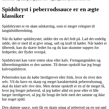
Spidsbryst i peberrodssauce er en ægte
klassiker
Spidsbrystet er en skøn udskæring, som er meget velegnet til
langtidstilberedning.
Når du køber spidsbrystet, sidder der en del fedt på. Lad det endelig
sidde, det er med til at give smag, saft og kraft til kødet. Når kødet er
tilberedt, kan du skære fedtet fra og du kan skumme suppen for
fedtperler, der flyder ovenpå.
Spidsbrystet kan være enten okse eller kalv. Fremgangmåden og
tilberedningstiden er den samme. Til denne opskrift har jeg brugt
kalvespidsbryst.
Peberroden kan du købe færdigrevet eller frisk, hvor du river den
selv. Vil du have en skarp og meget karakteristisk peberrodssmag,
skal du klart selv rive den. Men denne opskrift er en af de meget få,
hvor jeg bruger peberrod, så jeg køber altid en pose eller et lille
bæger færdigrevet, så jeg får brugt det hele med det samme og ikke
har noget spild.
Den skønne sauce, som får en skarp smag af peberrod og en sur-sød