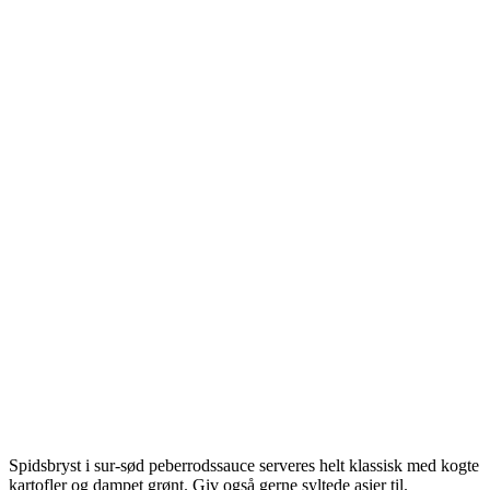
Spidsbryst i sur-sød peberrodssauce serveres helt klassisk med kogte
kartofler og dampet grønt. Giv også gerne syltede asier til.