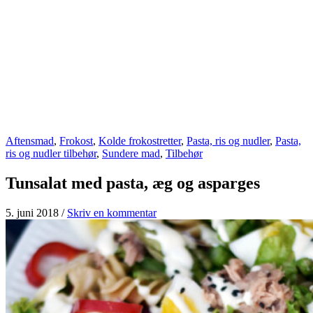
Aftensmad
,
Frokost
,
Kolde frokostretter
,
Pasta, ris og nudler
,
Pasta,
ris og nudler tilbehør
,
Sundere mad
,
Tilbehør
Tunsalat med pasta, æg og asparges
5. juni 2018
/
Skriv en kommentar