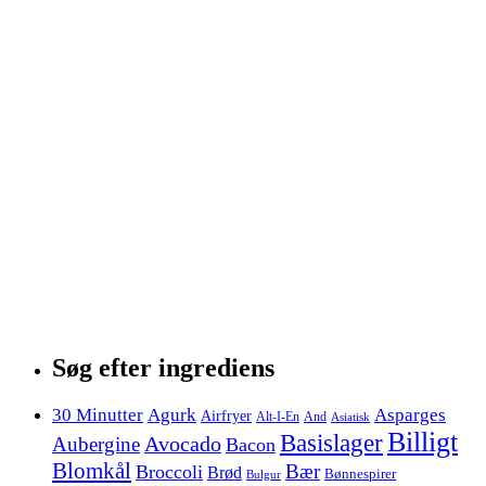
Søg efter ingrediens
30 Minutter
Agurk
Asparges
Airfryer
Alt-I-En
And
Asiatisk
Billigt
Basislager
Avocado
Aubergine
Bacon
Blomkål
Bær
Broccoli
Brød
Bønnespirer
Bulgur