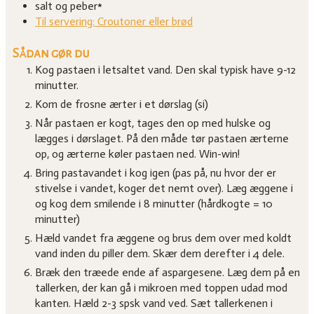
salt og peber*
Til servering: Croutoner eller brød
Sådan gør du
Kog pastaen i letsaltet vand. Den skal typisk have 9-12
minutter.
Kom de frosne ærter i et dørslag (si)
Når pastaen er kogt, tages den op med hulske og
lægges i dørslaget. På den måde tør pastaen ærterne
op, og ærterne køler pastaen ned. Win-win!
Bring pastavandet i kog igen (pas på, nu hvor der er
stivelse i vandet, koger det nemt over). Læg æggene i
og kog dem smilende i 8 minutter (hårdkogte = 10
minutter)
Hæld vandet fra æggene og brus dem over med koldt
vand inden du piller dem. Skær dem derefter i 4 dele.
Bræk den træede ende af aspargesene. Læg dem på en
tallerken, der kan gå i mikroen med toppen udad mod
kanten. Hæld 2-3 spsk vand ved. Sæt tallerkenen i