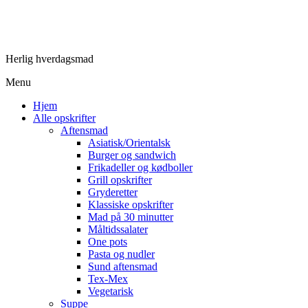
Herlig hverdagsmad
Menu
Hjem
Alle opskrifter
Aftensmad
Asiatisk/Orientalsk
Burger og sandwich
Frikadeller og kødboller
Grill opskrifter
Gryderetter
Klassiske opskrifter
Mad på 30 minutter
Måltidssalater
One pots
Pasta og nudler
Sund aftensmad
Tex-Mex
Vegetarisk
Suppe