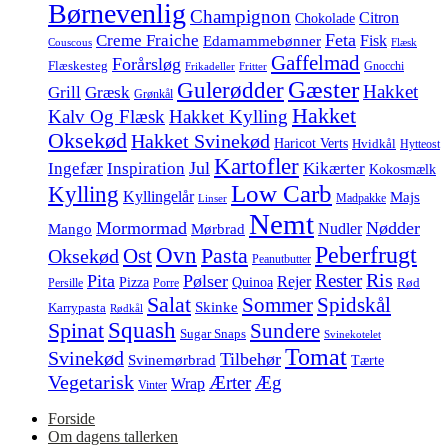
Børnevenlig
Champignon
Citron
Chokolade
Feta
Creme Fraiche
Fisk
Edamammebønner
Couscous
Flæsk
Gaffelmad
Forårsløg
Flæskesteg
Gnocchi
Frikadeller
Fritter
Gæster
Gulerødder
Hakket
Grill
Græsk
Grønkål
Hakket
Kalv Og Flæsk
Hakket Kylling
Oksekød
Hakket Svinekød
Haricot Verts
Hvidkål
Hytteost
Kartofler
Jul
Ingefær
Inspiration
Kikærter
Kokosmælk
Low Carb
Kylling
Kyllingelår
Majs
Madpakke
Linser
Nemt
Mormormad
Nødder
Nudler
Mango
Mørbrad
Peberfrugt
Ovn
Pasta
Ost
Oksekød
Peanutbutter
Ris
Rester
Pita
Pølser
Rejer
Pizza
Quinoa
Rød
Persille
Porre
Salat
Spidskål
Sommer
Skinke
Karrypasta
Rødkål
Squash
Spinat
Sundere
Sugar Snaps
Svinekotelet
Tomat
Svinekød
Tilbehør
Svinemørbrad
Tærte
Vegetarisk
Ærter
Æg
Wrap
Vinter
Forside
Om dagens tallerken