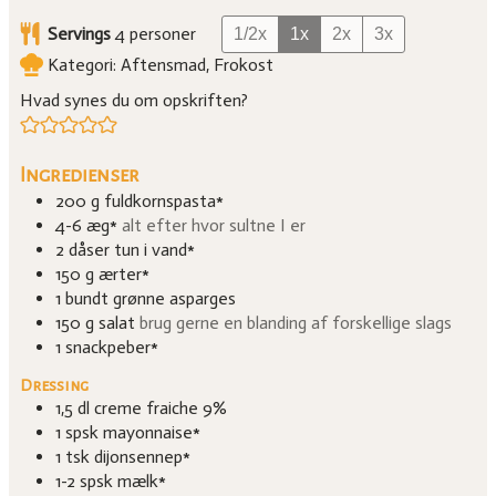
Servings
4
personer
1/2x
1x
2x
3x
Kategori:
Aftensmad, Frokost
Hvad synes du om opskriften?
Ingredienser
200
g
fuldkornspasta*
4-6
æg*
alt efter hvor sultne I er
2
dåser tun i vand*
150
g
ærter*
1
bundt
grønne asparges
150
g
salat
brug gerne en blanding af forskellige slags
1
snackpeber*
Dressing
1,5
dl
creme fraiche 9%
1
spsk
mayonnaise*
1
tsk
dijonsennep*
1-2
spsk
mælk*