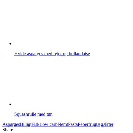
Hvide asparges med rejer og hollandaise
Squashrulle med tun
Asparges
Billigt
Fisk
Low carb
Nemt
Pasta
Peberfrugt
æg
Ærter
Share