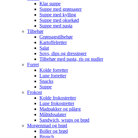
Klar suppe
Suppe med grønsager
Suppe med kylling
Suppe med oksekød
Suppe med pasta
Tilbehør
Grønsagstilbehør
Kartoffelretter
Salat
Sovs, dips og dressinger
Tilbehør med pasta, ris og nudler
Forret
Kolde forretter
Lune forretter
Snacks
Suppe
Frokost
Kolde frokostretter
Lune frokostretter
Madpakker og pålæg
Måltidssalater
Sandwich, wraps og brød
Morgenmad og brød
Boller og brød
Brunch