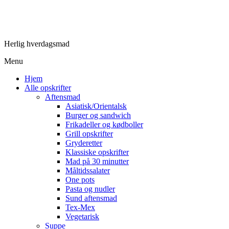
Herlig hverdagsmad
Menu
Hjem
Alle opskrifter
Aftensmad
Asiatisk/Orientalsk
Burger og sandwich
Frikadeller og kødboller
Grill opskrifter
Gryderetter
Klassiske opskrifter
Mad på 30 minutter
Måltidssalater
One pots
Pasta og nudler
Sund aftensmad
Tex-Mex
Vegetarisk
Suppe