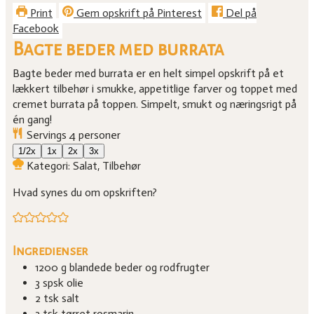
Print
Gem opskrift på Pinterest
Del på
Facebook
Bagte beder med burrata
Bagte beder med burrata er en helt simpel opskrift på et
lækkert tilbehør i smukke, appetitlige farver og toppet med
cremet burrata på toppen. Simpelt, smukt og næringsrigt på
én gang!
Servings
4
personer
1/2x
1x
2x
3x
Kategori:
Salat, Tilbehør
Hvad synes du om opskriften?
Ingredienser
1200
g
blandede beder og rodfrugter
3
spsk
olie
2
tsk
salt
3
tsk
tørret rosmarin