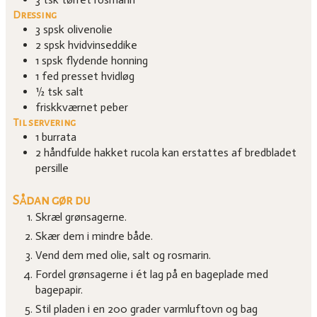
Dressing
3
spsk
olivenolie
2
spsk
hvidvinseddike
1
spsk
flydende honning
1
fed
presset hvidløg
½
tsk
salt
friskkværnet peber
Til servering
1
burrata
2
håndfulde
hakket rucola
kan erstattes af bredbladet
persille
Sådan gør du
Skræl grønsagerne.
Skær dem i mindre både.
Vend dem med olie, salt og rosmarin.
Fordel grønsagerne i ét lag på en bageplade med
bagepapir.
Stil pladen i en 200 grader varmluftovn og bag