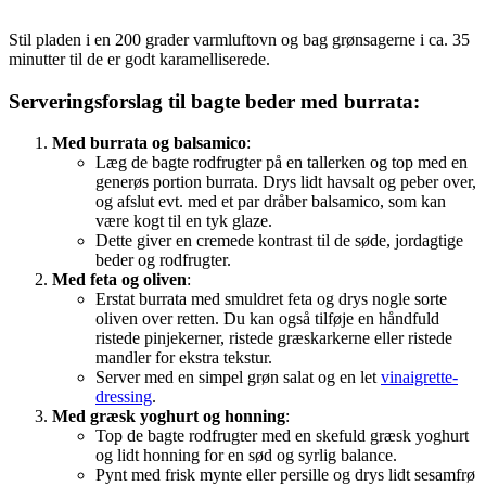
Stil pladen i en 200 grader varmluftovn og bag grønsagerne i ca. 35
minutter til de er godt karamelliserede.
Serveringsforslag
til bagte beder med burrata:
Med burrata og balsamico
:
Læg de bagte rodfrugter på en tallerken og top med en
generøs portion burrata. Drys lidt havsalt og peber over,
og afslut evt. med et par dråber balsamico, som kan
være kogt til en tyk glaze.
Dette giver en cremede kontrast til de søde, jordagtige
beder og rodfrugter.
Med feta og oliven
:
Erstat burrata med smuldret feta og drys nogle sorte
oliven over retten. Du kan også tilføje en håndfuld
ristede pinjekerner, ristede græskarkerne eller ristede
mandler for ekstra tekstur.
Server med en simpel grøn salat og en let
vinaigrette-
dressing
.
Med græsk yoghurt og honning
:
Top de bagte rodfrugter med en skefuld græsk yoghurt
og lidt honning for en sød og syrlig balance.
Pynt med frisk mynte eller persille og drys lidt sesamfrø