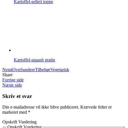
Kartoffel-selleri toppe
Kartoffel-squash gratin
Nemt
Ovn
Sundere
Tilbehør
Vegetarisk
Share
Forrige side
Næste side
Skriv et svar
Din e-mailadresse vil ikke blive publiceret.
Krævede felter er
markeret med
*
Opskrift Vurdering
Opskrift Vurdering