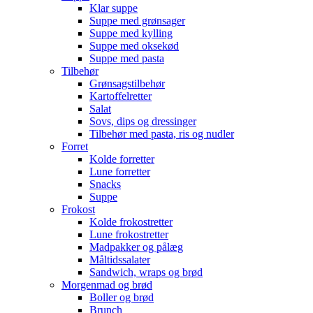
Klar suppe
Suppe med grønsager
Suppe med kylling
Suppe med oksekød
Suppe med pasta
Tilbehør
Grønsagstilbehør
Kartoffelretter
Salat
Sovs, dips og dressinger
Tilbehør med pasta, ris og nudler
Forret
Kolde forretter
Lune forretter
Snacks
Suppe
Frokost
Kolde frokostretter
Lune frokostretter
Madpakker og pålæg
Måltidssalater
Sandwich, wraps og brød
Morgenmad og brød
Boller og brød
Brunch