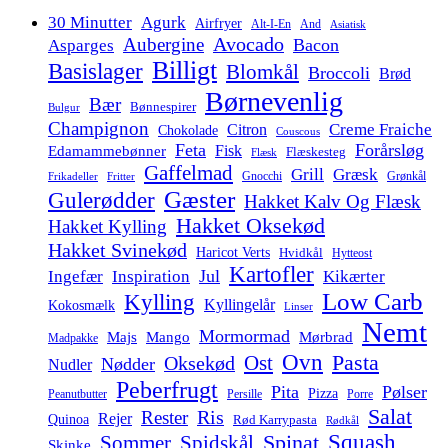
30 Minutter
Agurk
Airfryer
Alt-I-En
And
Asiatisk
Avocado
Aubergine
Bacon
Asparges
Billigt
Basislager
Blomkål
Broccoli
Brød
Børnevenlig
Bær
Bønnespirer
Bulgur
Champignon
Creme Fraiche
Citron
Chokolade
Couscous
Feta
Forårsløg
Fisk
Edamammebønner
Flæskesteg
Flæsk
Gaffelmad
Grill
Græsk
Gnocchi
Grønkål
Frikadeller
Fritter
Gæster
Gulerødder
Hakket Kalv Og Flæsk
Hakket Oksekød
Hakket Kylling
Hakket Svinekød
Haricot Verts
Hvidkål
Hytteost
Kartofler
Jul
Ingefær
Inspiration
Kikærter
Low Carb
Kylling
Kyllingelår
Kokosmælk
Linser
Nemt
Mormormad
Majs
Mango
Mørbrad
Madpakke
Ovn
Pasta
Ost
Oksekød
Nødder
Nudler
Peberfrugt
Pita
Pølser
Pizza
Persille
Peanutbutter
Porre
Salat
Ris
Rester
Rejer
Quinoa
Rød Karrypasta
Rødkål
Squash
Spidskål
Spinat
Sommer
Skinke