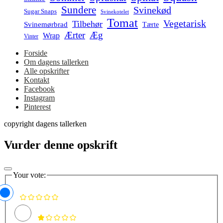
Sundere
Svinekød
Sugar Snaps
Svinekotelet
Tomat
Vegetarisk
Tilbehør
Svinemørbrad
Tærte
Ærter
Æg
Wrap
Vinter
Forside
Om dagens tallerken
Alle opskrifter
Kontakt
Facebook
Instagram
Pinterest
copyright dagens tallerken
Vurder denne opskrift
Your vote: