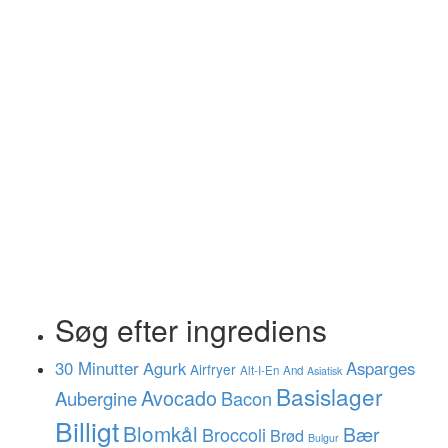
Søg efter ingrediens
30 Minutter
Agurk
Asparges
Airfryer
Alt-I-En
And
Asiatisk
Basislager
Avocado
Aubergine
Bacon
Billigt
Blomkål
Bær
Broccoli
Brød
Bulgur