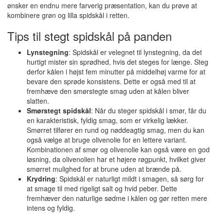
ønsker en endnu mere farverig præsentation, kan du prøve at
kombinere grøn og lilla spidskål i retten.
Tips til stegt spidskål på panden
Lynstegning
: Spidskål er velegnet til lynstegning, da det
hurtigt mister sin sprødhed, hvis det steges for længe. Steg
derfor kålen i højst fem minutter på middelhøj varme for at
bevare den sprøde konsistens. Dette er også med til at
fremhæve den smørstegte smag uden at kålen bliver
slatten.
Smørstegt spidskål
: Når du steger spidskål i smør, får du
en karakteristisk, fyldig smag, som er virkelig lækker.
Smørret tilfører en rund og nøddeagtig smag, men du kan
også vælge at bruge olivenolie for en lettere variant.
Kombinationen af smør og olivenolie kan også være en god
løsning, da olivenolien har et højere røgpunkt, hvilket giver
smørret mulighed for at brune uden at brænde på.
Krydring
: Spidskål er naturligt mildt i smagen, så sørg for
at smage til med rigeligt salt og hvid peber. Dette
fremhæver den naturlige sødme i kålen og gør retten mere
intens og fyldig.