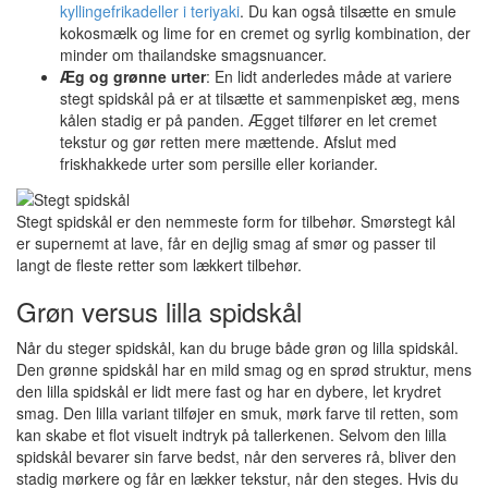
kyllingefrikadeller i teriyaki
. Du kan også tilsætte en smule
kokosmælk og lime for en cremet og syrlig kombination, der
minder om thailandske smagsnuancer.
Æg og grønne urter
: En lidt anderledes måde at variere
stegt spidskål på er at tilsætte et sammenpisket æg, mens
kålen stadig er på panden. Ægget tilfører en let cremet
tekstur og gør retten mere mættende. Afslut med
friskhakkede urter som persille eller koriander.
Stegt spidskål er den nemmeste form for tilbehør. Smørstegt kål
er supernemt at lave, får en dejlig smag af smør og passer til
langt de fleste retter som lækkert tilbehør.
Grøn versus lilla spidskål
Når du steger spidskål, kan du bruge både grøn og lilla spidskål.
Den grønne spidskål har en mild smag og en sprød struktur, mens
den lilla spidskål er lidt mere fast og har en dybere, let krydret
smag. Den lilla variant tilføjer en smuk, mørk farve til retten, som
kan skabe et flot visuelt indtryk på tallerkenen. Selvom den lilla
spidskål bevarer sin farve bedst, når den serveres rå, bliver den
stadig mørkere og får en lækker tekstur, når den steges. Hvis du