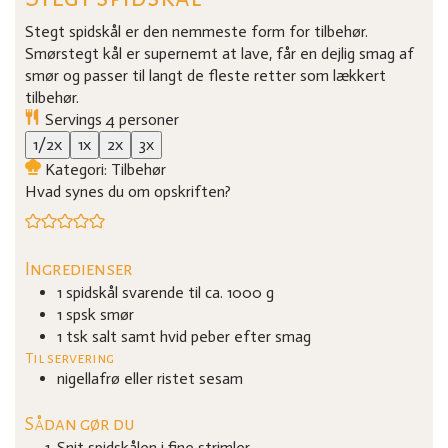
Stegt spidskål er den nemmeste form for tilbehør.
Smørstegt kål er supernemt at lave, får en dejlig smag af
smør og passer til langt de fleste retter som lækkert
tilbehør.
Servings
4
personer
1/2x
1x
2x
3x
Kategori:
Tilbehør
Hvad synes du om opskriften?
Ingredienser
1
spidskål
svarende til ca.
1000
g
1
spsk
smør
1
tsk
salt samt hvid peber efter smag
Til servering
nigellafrø eller ristet sesam
Sådan gør du
Snit spidskålen i fine strimler.