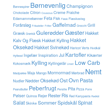
Børnevenlig
Champignon
Bønnespirer
Citron
Creme Fraiche
Chokolade
Couscous
Feta
Fisk
Edamammebønner
Flæskesteg
Flæsk
Gaffelmad
Forårsløg
Grill
Gnocchi
Frikadeller
Fritter
Gæster
Gulerødder
Hakket
Græsk
Grønkål
Hakket
Hakket Kylling
Kalv Og Flæsk
Oksekød
Hakket Svinekød
Haricot Verts
Hvidkål
Kartofler
Jul
Inspiration
Ingefær
Kikærter
Hytteost
Low Carb
Kylling
Kyllingelår
Kokosmælk
Linser
Nemt
Mormormad
Majs
Mango
Mørbrad
Madpakke
Ovn
Pasta
Ost
Oksekød
Nødder
Nudler
Peberfrugt
Pita
Pizza
Persille
Peanutbutter
Porre
Ris
Rester
Pølser
Rejer
Quinoa
Rød Karrypasta
Rødkål
Salat
Spinat
Sommer
Spidskål
Skinke