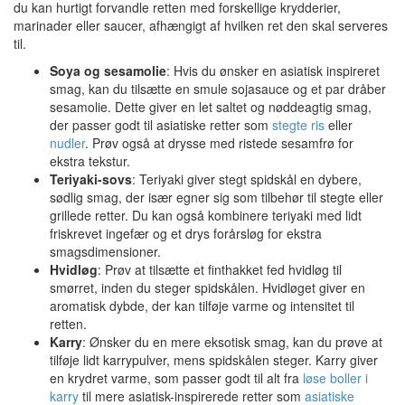
du kan hurtigt forvandle retten med forskellige krydderier,
marinader eller saucer, afhængigt af hvilken ret den skal serveres
til.
Soya og sesamolie
: Hvis du ønsker en asiatisk inspireret
smag, kan du tilsætte en smule sojasauce og et par dråber
sesamolie. Dette giver en let saltet og nøddeagtig smag,
der passer godt til asiatiske retter som
stegte ris
eller
nudler
. Prøv også at drysse med ristede sesamfrø for
ekstra tekstur.
Teriyaki-sovs
: Teriyaki giver stegt spidskål en dybere,
sødlig smag, der især egner sig som tilbehør til stegte eller
grillede retter. Du kan også kombinere teriyaki med lidt
friskrevet ingefær og et drys forårsløg for ekstra
smagsdimensioner.
Hvidløg
: Prøv at tilsætte et finthakket fed hvidløg til
smørret, inden du steger spidskålen. Hvidløget giver en
aromatisk dybde, der kan tilføje varme og intensitet til
retten.
Karry
: Ønsker du en mere eksotisk smag, kan du prøve at
tilføje lidt karrypulver, mens spidskålen steger. Karry giver
en krydret varme, som passer godt til alt fra
løse boller i
karry
til mere asiatisk-inspirerede retter som
asiatiske