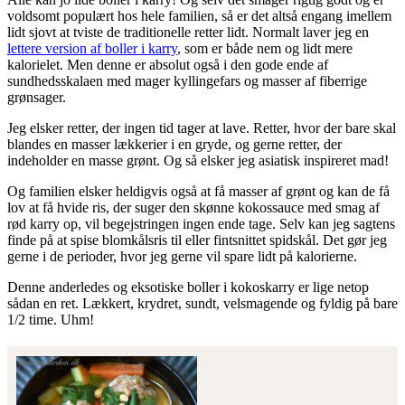
voldsomt populært hos hele familien, så er det altså engang imellem
lidt sjovt at tviste de traditionelle retter lidt. Normalt laver jeg en
lettere version af boller i karry
, som er både nem og lidt mere
kalorielet. Men denne er absolut også i den gode ende af
sundhedsskalaen med mager kyllingefars og masser af fiberrige
grønsager.
Jeg elsker retter, der ingen tid tager at lave. Retter, hvor der bare skal
blandes en masser lækkerier i en gryde, og gerne retter, der
indeholder en masse grønt. Og så elsker jeg asiatisk inspireret mad!
Og familien elsker heldigvis også at få masser af grønt og kan de få
lov at få hvide ris, der suger den skønne kokossauce med smag af
rød karry op, vil begejstringen ingen ende tage. Selv kan jeg sagtens
finde på at spise blomkålsris til eller fintsnittet spidskål. Det gør jeg
gerne i de perioder, hvor jeg gerne vil spare lidt på kalorierne.
Denne anderledes og eksotiske boller i kokoskarry er lige netop
sådan en ret. Lækkert, krydret, sundt, velsmagende og fyldig på bare
1/2 time. Uhm!