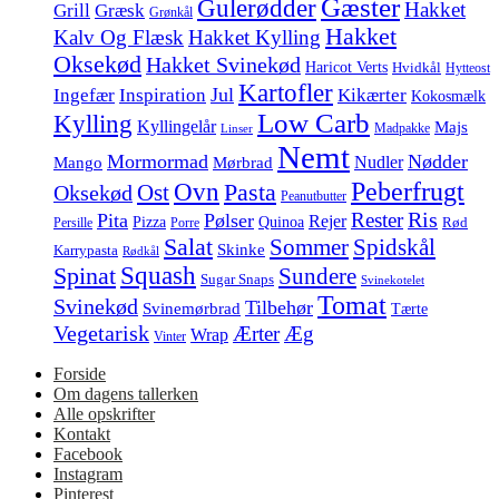
Gæster
Gulerødder
Hakket
Grill
Græsk
Grønkål
Hakket
Kalv Og Flæsk
Hakket Kylling
Oksekød
Hakket Svinekød
Haricot Verts
Hvidkål
Hytteost
Kartofler
Jul
Ingefær
Inspiration
Kikærter
Kokosmælk
Low Carb
Kylling
Kyllingelår
Majs
Madpakke
Linser
Nemt
Mormormad
Nødder
Nudler
Mango
Mørbrad
Peberfrugt
Ovn
Pasta
Ost
Oksekød
Peanutbutter
Ris
Rester
Pita
Pølser
Rejer
Pizza
Quinoa
Rød
Persille
Porre
Salat
Spidskål
Sommer
Skinke
Karrypasta
Rødkål
Squash
Spinat
Sundere
Sugar Snaps
Svinekotelet
Tomat
Svinekød
Tilbehør
Svinemørbrad
Tærte
Vegetarisk
Ærter
Æg
Wrap
Vinter
Forside
Om dagens tallerken
Alle opskrifter
Kontakt
Facebook
Instagram
Pinterest