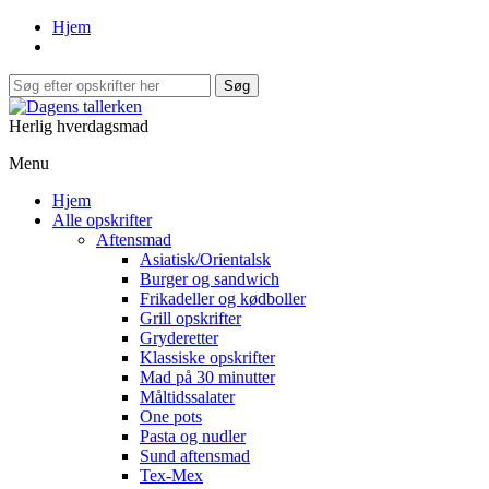
Hjem
Herlig hverdagsmad
Menu
Hjem
Alle opskrifter
Aftensmad
Asiatisk/Orientalsk
Burger og sandwich
Frikadeller og kødboller
Grill opskrifter
Gryderetter
Klassiske opskrifter
Mad på 30 minutter
Måltidssalater
One pots
Pasta og nudler
Sund aftensmad
Tex-Mex