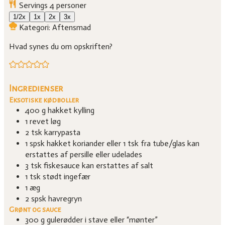
Servings
4
personer
1/2x
1x
2x
3x
Kategori:
Aftensmad
Hvad synes du om opskriften?
Ingredienser
Eksotiske kødboller
400
g
hakket kylling
1
revet løg
2
tsk
karrypasta
1
spsk
hakket koriander eller 1 tsk fra tube/glas
kan
erstattes af persille eller udelades
3
tsk
fiskesauce
kan erstattes af salt
1
tsk
stødt ingefær
1
æg
2
spsk
havregryn
Grønt og sauce
300
g
gulerødder i stave eller “mønter”