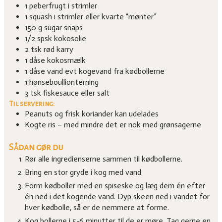
1
peberfrugt i strimler
1
squash i strimler eller kvarte “mønter”
150
g
sugar snaps
1/2
spsk
kokosolie
2
tsk
rød karry
1
dåse kokosmælk
1
dåse vand
evt kogevand fra kødbollerne
1
hønseboullionterning
3
tsk
fiskesauce eller salt
Til servering:
Peanuts og frisk koriander
kan udelades
Kogte ris
– med mindre det er nok med grønsagerne
Sådan gør du
Rør alle ingredienserne sammen til kødbollerne.
Bring en stor gryde i kog med vand.
Form kødboller med en spiseske og læg dem én efter
én ned i det kogende vand. Dyp skeen ned i vandet for
hver kødbolle, så er de nemmere at forme.
Kog bollerne i 5-6 minutter til de er møre. Tag gerne en