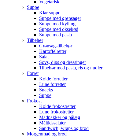
Vegetarisk
Suppe
Klar suppe
Suppe med grønsager
Suppe med kylling
Suppe med oksekød
Suppe med pasta
Tilbehør
Grønsagstilbehør
Kartoffelretter
Salat
Sovs, dips og dressinger
Tilbehør med pasta, ris og nudler
Forret
Kolde forretter
Lune forretter
Snacks
Suppe
Frokost
Kolde frokostretter
Lune frokostretter
Madpakker og pålæg
Måltidssalater
Sandwich, wraps og brød
Morgenmad og brød