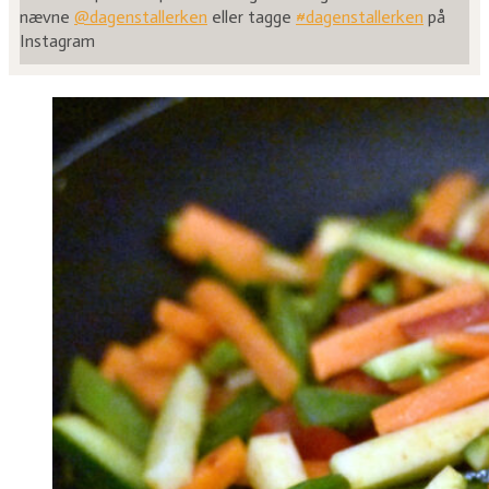
nævne
@dagenstallerken
eller tagge
#dagenstallerken
på
Instagram