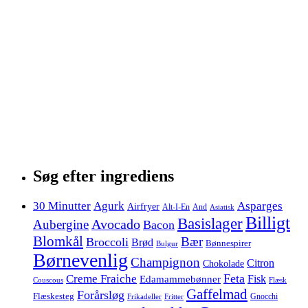
Søg efter ingrediens
30 Minutter
Agurk
Asparges
Airfryer
Alt-I-En
And
Asiatisk
Billigt
Basislager
Avocado
Aubergine
Bacon
Blomkål
Bær
Broccoli
Brød
Bønnespirer
Bulgur
Børnevenlig
Champignon
Citron
Chokolade
Feta
Creme Fraiche
Fisk
Edamammebønner
Couscous
Flæsk
Gaffelmad
Forårsløg
Flæskesteg
Gnocchi
Frikadeller
Fritter