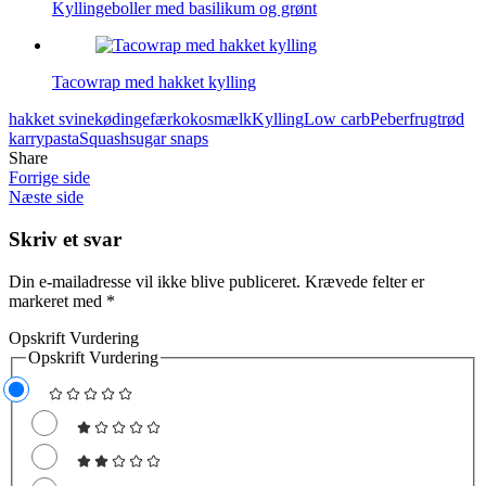
Kyllingeboller med basilikum og grønt
Tacowrap med hakket kylling
hakket svinekød
ingefær
kokosmælk
Kylling
Low carb
Peberfrugt
rød
karrypasta
Squash
sugar snaps
Share
Forrige side
Næste side
Skriv et svar
Din e-mailadresse vil ikke blive publiceret.
Krævede felter er
markeret med
*
Opskrift Vurdering
Opskrift Vurdering