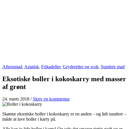
Aftensmad
,
Asiatisk
,
Frikadeller
,
Gryderetter og wok
,
Sundere mad
Eksotiske boller i kokoskarry med masser
af grønt
24. marts 2018
/
Skriv en kommentar
Skønne eksotiske boller i kokoskarry er en anden – og lidt sundere –
måde at lave boller i karry på.
Alle kan jo lide boller i karry! Og selv det smager rigtig godt og er