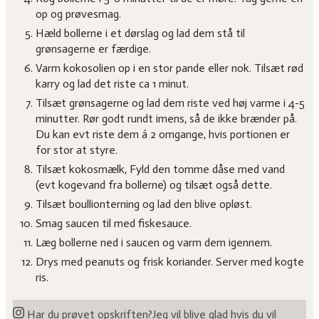
op og prøvesmag.
Hæld bollerne i et dørslag og lad dem stå til
grønsagerne er færdige.
Varm kokosolien op i en stor pande eller nok. Tilsæt rød
karry og lad det riste ca 1 minut.
Tilsæt grønsagerne og lad dem riste ved høj varme i 4-5
minutter. Rør godt rundt imens, så de ikke brænder på.
Du kan evt riste dem á 2 omgange, hvis portionen er
for stor at styre.
Tilsæt kokosmælk, Fyld den tomme dåse med vand
(evt kogevand fra bollerne) og tilsæt også dette.
Tilsæt boullionterning og lad den blive opløst.
Smag saucen til med fiskesauce.
Læg bollerne ned i saucen og varm dem igennem.
Drys med peanuts og frisk koriander. Server med kogte
ris.
Har du prøvet opskriften?
Jeg vil blive glad hvis du vil