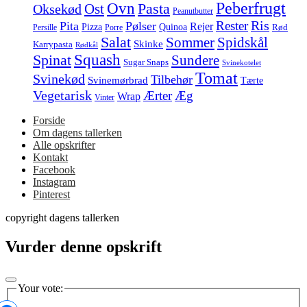
Peberfrugt
Ovn
Pasta
Ost
Oksekød
Peanutbutter
Ris
Rester
Pita
Pølser
Rejer
Pizza
Quinoa
Rød
Persille
Porre
Salat
Spidskål
Sommer
Skinke
Karrypasta
Rødkål
Squash
Spinat
Sundere
Sugar Snaps
Svinekotelet
Tomat
Svinekød
Tilbehør
Svinemørbrad
Tærte
Vegetarisk
Ærter
Æg
Wrap
Vinter
Forside
Om dagens tallerken
Alle opskrifter
Kontakt
Facebook
Instagram
Pinterest
copyright dagens tallerken
Vurder denne opskrift
Your vote: