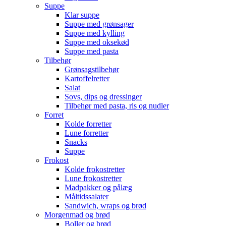
Suppe
Klar suppe
Suppe med grønsager
Suppe med kylling
Suppe med oksekød
Suppe med pasta
Tilbehør
Grønsagstilbehør
Kartoffelretter
Salat
Sovs, dips og dressinger
Tilbehør med pasta, ris og nudler
Forret
Kolde forretter
Lune forretter
Snacks
Suppe
Frokost
Kolde frokostretter
Lune frokostretter
Madpakker og pålæg
Måltidssalater
Sandwich, wraps og brød
Morgenmad og brød
Boller og brød