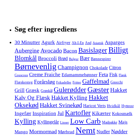
Søg efter ingrediens
30 Minutter
Agurk
Asparges
Airfryer
Alt-I-En
And
Asiatisk
Billigt
Basislager
Avocado
Aubergine
Bacon
Blomkål
Bær
Broccoli
Brød
Bønnespirer
Bulgur
Børnevenlig
Champignon
Citron
Chokolade
Feta
Creme Fraiche
Fisk
Edamammebønner
Couscous
Flæsk
Gaffelmad
Forårsløg
Flæskesteg
Gnocchi
Frikadeller
Fritter
Gæster
Gulerødder
Hakket
Grill
Græsk
Grønkål
Hakket
Kalv Og Flæsk
Hakket Kylling
Oksekød
Hakket Svinekød
Haricot Verts
Hvidkål
Hytteost
Kartofler
Jul
Ingefær
Inspiration
Kikærter
Kokosmælk
Low Carb
Kylling
Kyllingelår
Majs
Madpakke
Linser
Nemt
Mormormad
Nødder
Nudler
Mango
Mørbrad