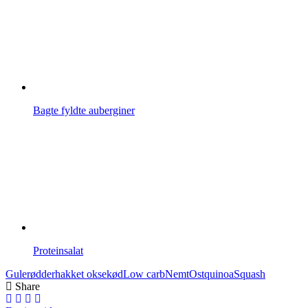
Bagte fyldte auberginer
Proteinsalat
Gulerødder
hakket oksekød
Low carb
Nemt
Ost
quinoa
Squash
Share