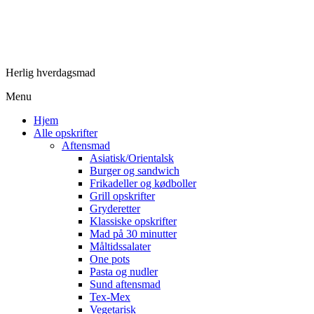
Herlig hverdagsmad
Menu
Hjem
Alle opskrifter
Aftensmad
Asiatisk/Orientalsk
Burger og sandwich
Frikadeller og kødboller
Grill opskrifter
Gryderetter
Klassiske opskrifter
Mad på 30 minutter
Måltidssalater
One pots
Pasta og nudler
Sund aftensmad
Tex-Mex
Vegetarisk