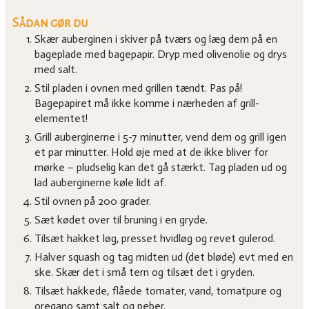
Sådan gør du
Skær auberginen i skiver på tværs og læg dem på en
bageplade med bagepapir. Dryp med olivenolie og drys
med salt.
Stil pladen i ovnen med grillen tændt. Pas på!
Bagepapiret må ikke komme i nærheden af grill-
elementet!
Grill auberginerne i 5-7 minutter, vend dem og grill igen
et par minutter. Hold øje med at de ikke bliver for
mørke – pludselig kan det gå stærkt. Tag pladen ud og
lad auberginerne køle lidt af.
Stil ovnen på 200 grader.
Sæt kødet over til bruning i en gryde.
Tilsæt hakket løg, presset hvidløg og revet gulerod.
Halver squash og tag midten ud (det bløde) evt med en
ske. Skær det i små tern og tilsæt det i gryden.
Tilsæt hakkede, flåede tomater, vand, tomatpure og
oregano samt salt og peber.