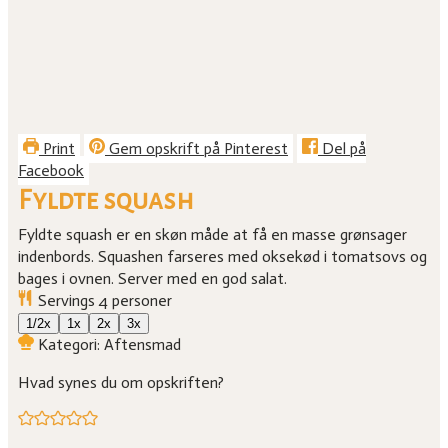
Print
Gem opskrift på Pinterest
Del på
Facebook
Fyldte squash
Fyldte squash er en skøn måde at få en masse grønsager
indenbords. Squashen farseres med oksekød i tomatsovs og
bages i ovnen. Server med en god salat.
Servings
4
personer
1/2x
1x
2x
3x
Kategori:
Aftensmad
Hvad synes du om opskriften?