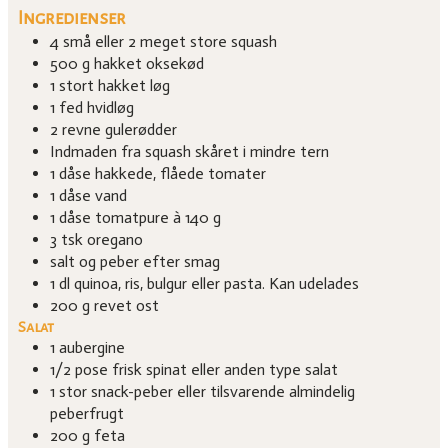
Ingredienser
4
små eller
2
meget store squash
500
g
hakket oksekød
1
stort hakket løg
1
fed
hvidløg
2
revne gulerødder
Indmaden fra squash skåret i mindre tern
1
dåse hakkede, flåede tomater
1
dåse vand
1
dåse tomatpure à 140 g
3
tsk
oregano
salt og peber efter smag
1
dl
quinoa, ris, bulgur eller pasta.
Kan udelades
200
g
revet ost
Salat
1
aubergine
1/2
pose
frisk spinat eller anden type salat
1
stor snack-peber eller tilsvarende almindelig
peberfrugt
200
g
feta