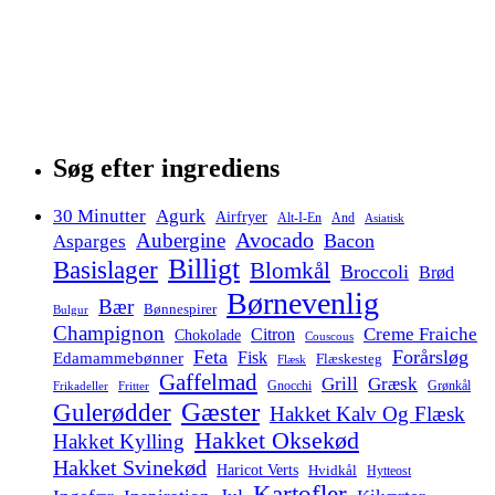
Søg efter ingrediens
30 Minutter
Agurk
Airfryer
Alt-I-En
And
Asiatisk
Avocado
Aubergine
Bacon
Asparges
Billigt
Basislager
Blomkål
Broccoli
Brød
Børnevenlig
Bær
Bønnespirer
Bulgur
Champignon
Creme Fraiche
Citron
Chokolade
Couscous
Feta
Forårsløg
Fisk
Edamammebønner
Flæskesteg
Flæsk
Gaffelmad
Grill
Græsk
Gnocchi
Grønkål
Frikadeller
Fritter
Gæster
Gulerødder
Hakket Kalv Og Flæsk
Hakket Oksekød
Hakket Kylling
Hakket Svinekød
Haricot Verts
Hvidkål
Hytteost
Kartofler