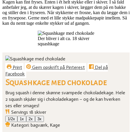
Kagen kan fint fryses. Enten i ét helt stykke eller i skiver. I så fald
anbefaler jeg, at du skærer kagen i skiver, lægger dem på en bakke
og stiller den i fryseren. Når stykkerne er frosne, kan du lægge dem i
en frysepose. Gerne med et lille stykke madpakkepapir imellem. Så
kan du nemt tage enkelte stykker ud af gangen.
Der bliver i alt ca. 18 skiver
squashkage
Print
Gem opskrift på Pinterest
Del på
Facebook
Squashkage med chokolade
Brug squash i denne skønne svampede chokoladekage. Hele
2 squash skjuler sig i chokoladekagen – og de kan hverken
ses eller smages!
Servings
18
skiver
1/2x
1x
2x
3x
Kategori:
bagværk, Kage