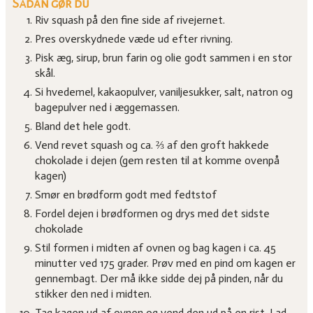
Sådan gør du
Riv squash på den fine side af rivejernet.
Pres overskydnede væde ud efter rivning.
Pisk æg, sirup, brun farin og olie godt sammen i en stor
skål.
Si hvedemel, kakaopulver, vaniljesukker, salt, natron og
bagepulver ned i æggemassen.
Bland det hele godt.
Vend revet squash og ca. ⅔ af den groft hakkede
chokolade i dejen (gem resten til at komme ovenpå
kagen)
Smør en brødform godt med fedtstof
Fordel dejen i brødformen og drys med det sidste
chokolade
Stil formen i midten af ovnen og bag kagen i ca. 45
minutter ved 175 grader. Prøv med en pind om kagen er
gennembagt. Der må ikke sidde dej på pinden, når du
stikker den ned i midten.
Tag kagen ud af ovnen og vend den ud på en rist. Lad