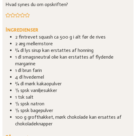
Hvad synes du om opskriften?
Ingredienser
2
fintrevet squash
ca 500 g i alt før de rives
2
æg
mellemstore
¾
dl
lys sirup
kan erstattes af honning
1
dl
smagsneutral olie
kan erstattes af flydende
margarine
1
dl
brun farin
4
dl
hvedemel
¾
dl
mørk kakaopulver
½
spsk
vaniljesukker
1
tsk
salt
½
spsk
natron
½
spsk
bagepulver
100
g
grofthakket, mørk chokolade
kan ersattes af
chokoladeknapper