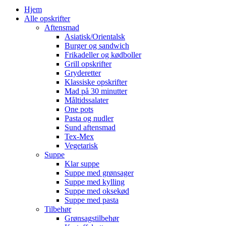
Hjem
Alle opskrifter
Aftensmad
Asiatisk/Orientalsk
Burger og sandwich
Frikadeller og kødboller
Grill opskrifter
Gryderetter
Klassiske opskrifter
Mad på 30 minutter
Måltidssalater
One pots
Pasta og nudler
Sund aftensmad
Tex-Mex
Vegetarisk
Suppe
Klar suppe
Suppe med grønsager
Suppe med kylling
Suppe med oksekød
Suppe med pasta
Tilbehør
Grønsagstilbehør