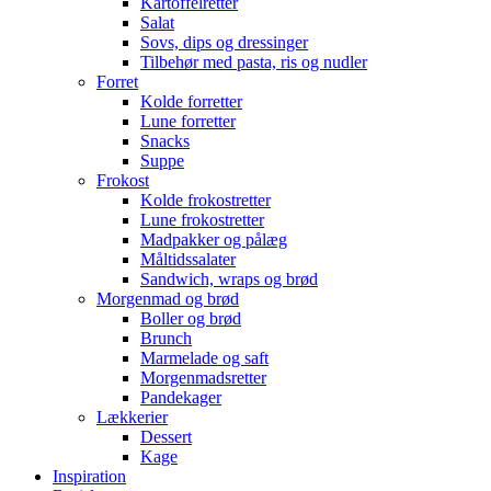
Kartoffelretter
Salat
Sovs, dips og dressinger
Tilbehør med pasta, ris og nudler
Forret
Kolde forretter
Lune forretter
Snacks
Suppe
Frokost
Kolde frokostretter
Lune frokostretter
Madpakker og pålæg
Måltidssalater
Sandwich, wraps og brød
Morgenmad og brød
Boller og brød
Brunch
Marmelade og saft
Morgenmadsretter
Pandekager
Lækkerier
Dessert
Kage
Inspiration