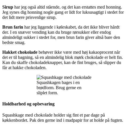
Sirup
har jeg også altid stående, og det kan erstattes med honning.
Jeg synes dig honning nogle gang er lidt for luksusagtigt i stedet for
det lidt mere prisvenlige sirup.
Brun farin
har jeg liggende i køleskabet, da det ikke bliver hårdt
der. I en snæver vending kan du bruge rørsukker eller endog
almindeligt sukker i stedet for, men brun farin giver altså bare den
bedste smag.
Hakket chokolade
behøver ikke være med høj kakaoprocent når
det er til bagning, så en almindelig blok mørk chokolade er helt fin.
Kan du skaffe chokoladeknapper, kan de fint bruges, så slipper du
får at hakke chokoladen.
Squashkagen bages i en
brødform. Brug gerne en
sliplet form.
Holdbarhed og opbevaring
Squashkage med chokolade holder sig fint et par dage på
køkkenbordet. Pak den gerne ind i madpapir for at holde på fugten.