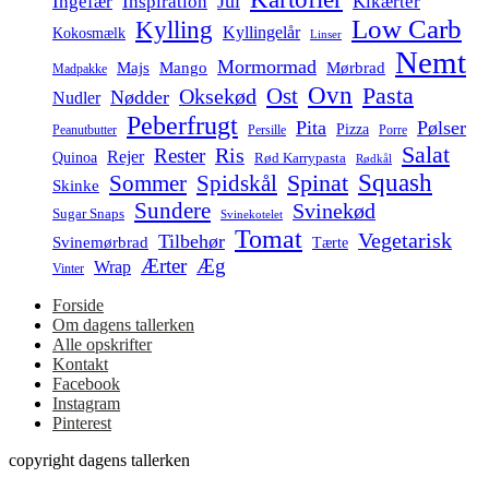
Jul
Ingefær
Inspiration
Kikærter
Low Carb
Kylling
Kyllingelår
Kokosmælk
Linser
Nemt
Mormormad
Majs
Mango
Mørbrad
Madpakke
Ovn
Pasta
Ost
Oksekød
Nødder
Nudler
Peberfrugt
Pita
Pølser
Pizza
Persille
Peanutbutter
Porre
Salat
Ris
Rester
Rejer
Quinoa
Rød Karrypasta
Rødkål
Squash
Spidskål
Spinat
Sommer
Skinke
Sundere
Svinekød
Sugar Snaps
Svinekotelet
Tomat
Vegetarisk
Tilbehør
Svinemørbrad
Tærte
Ærter
Æg
Wrap
Vinter
Forside
Om dagens tallerken
Alle opskrifter
Kontakt
Facebook
Instagram
Pinterest
copyright dagens tallerken