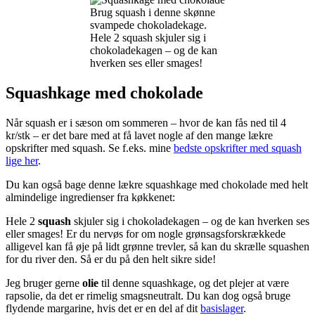
Brug squash i denne skønne
svampede chokoladekage.
Hele 2 squash skjuler sig i
chokoladekagen – og de kan
hverken ses eller smages!
Squashkage med chokolade
Når squash er i sæson om sommeren – hvor de kan fås ned til 4
kr/stk – er det bare med at få lavet nogle af den mange lækre
opskrifter med squash. Se f.eks. mine
bedste opskrifter med squash
lige her
.
Du kan også bage denne lækre squashkage med chokolade med helt
almindelige ingredienser fra køkkenet:
Hele 2
squash
skjuler sig i chokoladekagen – og de kan hverken ses
eller smages! Er du nervøs for om nogle grønsagsforskrækkede
alligevel kan få øje på lidt grønne trevler, så kan du skrælle squashen
for du river den. Så er du på den helt sikre side!
Jeg bruger gerne
olie
til denne squashkage, og det plejer at være
rapsolie, da det er rimelig smagsneutralt. Du kan dog også bruge
flydende margarine, hvis det er en del af dit
basislager
.