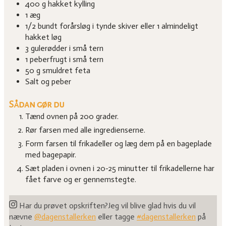
400
g
hakket kylling
1
æg
1/2
bundt forårsløg i tynde skiver eller 1 almindeligt
hakket løg
3
gulerødder i små tern
1
peberfrugt i små tern
50
g
smuldret feta
Salt og peber
Sådan gør du
Tænd ovnen på 200 grader.
Rør farsen med alle ingredienserne.
Form farsen til frikadeller og læg dem på en bageplade
med bagepapir.
Sæt pladen i ovnen i 20-25 minutter til frikadellerne har
fået farve og er gennemstegte.
Har du prøvet opskriften?
Jeg vil blive glad hvis du vil
nævne
@dagenstallerken
eller tagge
#dagenstallerken
på