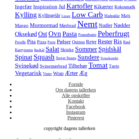
Kartofler
Jul
Ingefær
Inspiration
Kikærter
Kokosmælk
Low Carb
Kylling
Kyllingelår
Majs
Madpakke
Linser
Nemt
Mormormad
Nødder
Nudler
Mango
Mørbrad
Peberfrugt
Ovn
Pasta
Ost
Oksekød
Peanutbutter
Ris
Rester
Pita
Pølser
Rejer
Pizza
Quinoa
Rød
Persille
Porre
Salat
Spidskål
Sommer
Skinke
Karrypasta
Rødkål
Squash
Spinat
Sundere
Sugar Snaps
Svinekotelet
Tomat
Svinekød
Tilbehør
Svinemørbrad
Tærte
Vegetarisk
Ærter
Æg
Wrap
Vinter
Forside
Om dagens tallerken
Alle opskrifter
Kontakt
Facebook
Instagram
Pinterest
copyright dagens tallerken