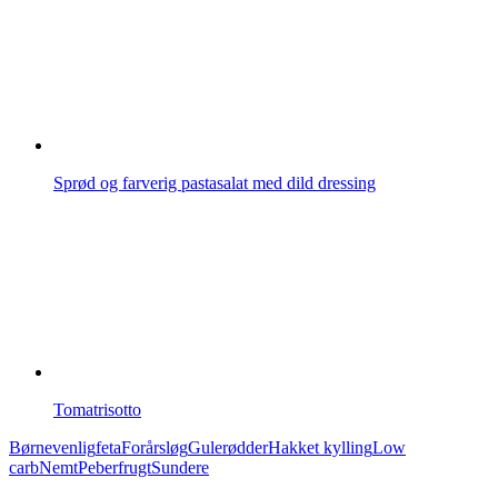
Sprød og farverig pastasalat med dild dressing
Tomatrisotto
Børnevenlig
feta
Forårsløg
Gulerødder
Hakket kylling
Low
carb
Nemt
Peberfrugt
Sundere