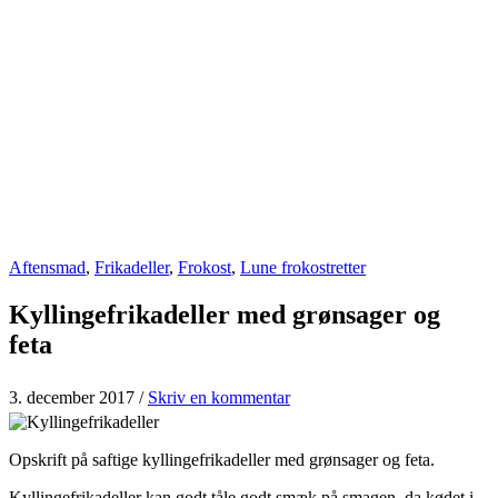
Aftensmad
,
Frikadeller
,
Frokost
,
Lune frokostretter
Kyllingefrikadeller med grønsager og
feta
3. december 2017
/
Skriv en kommentar
Opskrift på saftige kyllingefrikadeller med grønsager og feta.
Kyllingefrikadeller kan godt tåle godt smæk på smagen, da kødet i