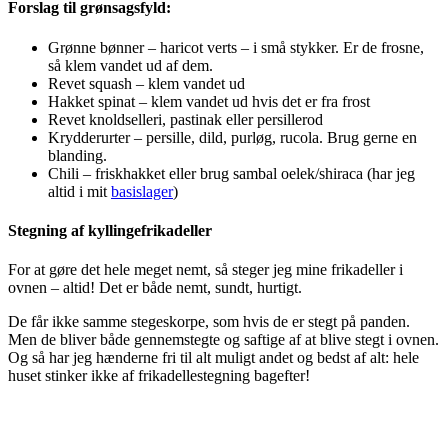
Forslag til grønsagsfyld:
Grønne bønner – haricot verts – i små stykker. Er de frosne,
så klem vandet ud af dem.
Revet squash – klem vandet ud
Hakket spinat – klem vandet ud hvis det er fra frost
Revet knoldselleri, pastinak eller persillerod
Krydderurter – persille, dild, purløg, rucola. Brug gerne en
blanding.
Chili – friskhakket eller brug sambal oelek/shiraca (har jeg
altid i mit
basislager
)
Stegning af kyllingefrikadeller
For at gøre det hele meget nemt, så steger jeg mine frikadeller i
ovnen – altid! Det er både nemt, sundt, hurtigt.
De får ikke samme stegeskorpe, som hvis de er stegt på panden.
Men de bliver både gennemstegte og saftige af at blive stegt i ovnen.
Og så har jeg hænderne fri til alt muligt andet og bedst af alt: hele
huset stinker ikke af frikadellestegning bagefter!