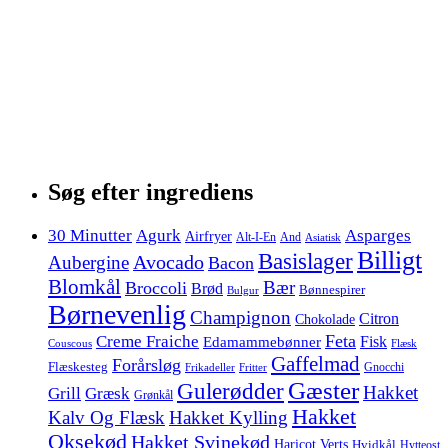
Søg efter ingrediens
30 Minutter
Agurk
Asparges
Airfryer
Alt-I-En
And
Asiatisk
Billigt
Basislager
Avocado
Aubergine
Bacon
Blomkål
Bær
Broccoli
Brød
Bønnespirer
Bulgur
Børnevenlig
Champignon
Citron
Chokolade
Feta
Creme Fraiche
Fisk
Edamammebønner
Couscous
Flæsk
Gaffelmad
Forårsløg
Flæskesteg
Gnocchi
Frikadeller
Fritter
Gæster
Gulerødder
Hakket
Grill
Græsk
Grønkål
Hakket
Kalv Og Flæsk
Hakket Kylling
Oksekød
Hakket Svinekød
Haricot Verts
Hvidkål
Hytteost