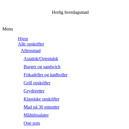
Herlig hverdagsmad
Menu
Hjem
Alle opskrifter
Aftensmad
Asiatisk/Orientalsk
Burger og sandwich
Frikadeller og kødboller
Grill opskrifter
Gryderetter
Klassiske opskrifter
Mad på 30 minutter
Måltidssalater
One pots