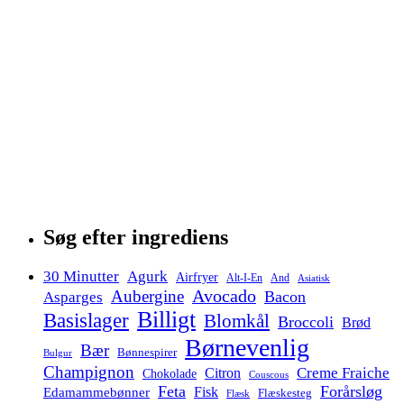
Søg efter ingrediens
30 Minutter
Agurk
Airfryer
Alt-I-En
And
Asiatisk
Avocado
Aubergine
Bacon
Asparges
Billigt
Basislager
Blomkål
Broccoli
Brød
Børnevenlig
Bær
Bønnespirer
Bulgur
Champignon
Creme Fraiche
Citron
Chokolade
Couscous
Feta
Forårsløg
Fisk
Edamammebønner
Flæskesteg
Flæsk