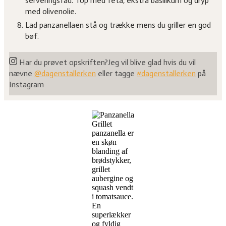
serveringsfad. Top med feta, ekstra basilikum og dryp
med olivenolie.
Lad panzanellaen stå og trække mens du griller en god
bøf.
Har du prøvet opskriften?
Jeg vil blive glad hvis du vil
nævne
@dagenstallerken
eller tagge
#dagenstallerken
på
Instagram
Grillet
panzanella er
en skøn
blanding af
brødstykker,
grillet
aubergine og
squash vendt
i tomatsauce.
En
superlækker
og fyldig