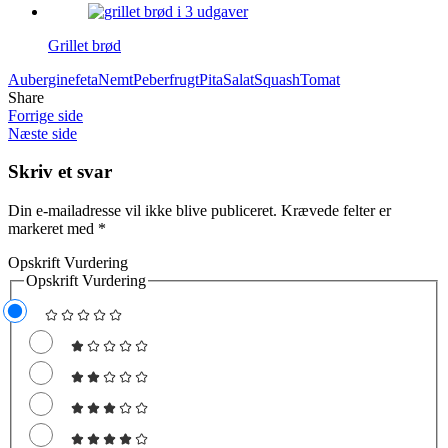
Grillet brød
Aubergine
feta
Nemt
Peberfrugt
Pita
Salat
Squash
Tomat
Share
Forrige side
Næste side
Skriv et svar
Din e-mailadresse vil ikke blive publiceret.
Krævede felter er
markeret med
*
Opskrift Vurdering
Opskrift Vurdering