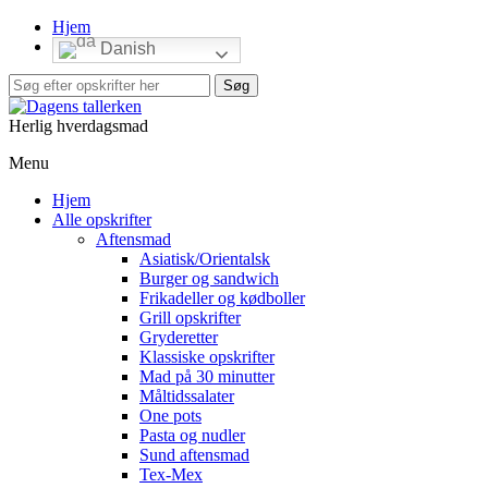
Hjem
Danish
Herlig hverdagsmad
Menu
Hjem
Alle opskrifter
Aftensmad
Asiatisk/Orientalsk
Burger og sandwich
Frikadeller og kødboller
Grill opskrifter
Gryderetter
Klassiske opskrifter
Mad på 30 minutter
Måltidssalater
One pots
Pasta og nudler
Sund aftensmad
Tex-Mex