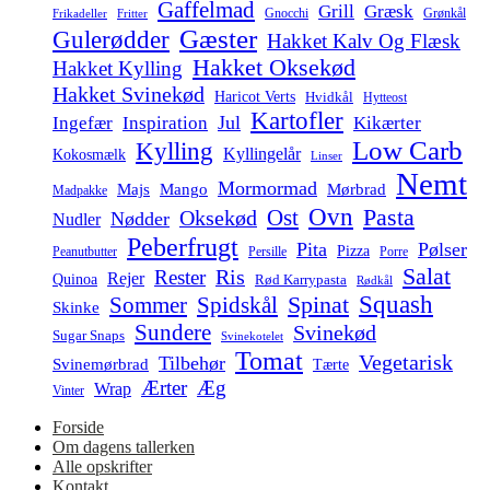
Gaffelmad
Grill
Græsk
Gnocchi
Grønkål
Frikadeller
Fritter
Gæster
Gulerødder
Hakket Kalv Og Flæsk
Hakket Oksekød
Hakket Kylling
Hakket Svinekød
Haricot Verts
Hvidkål
Hytteost
Kartofler
Jul
Ingefær
Inspiration
Kikærter
Low Carb
Kylling
Kyllingelår
Kokosmælk
Linser
Nemt
Mormormad
Majs
Mango
Mørbrad
Madpakke
Ovn
Pasta
Ost
Oksekød
Nødder
Nudler
Peberfrugt
Pita
Pølser
Pizza
Persille
Peanutbutter
Porre
Salat
Ris
Rester
Rejer
Quinoa
Rød Karrypasta
Rødkål
Squash
Spidskål
Spinat
Sommer
Skinke
Sundere
Svinekød
Sugar Snaps
Svinekotelet
Tomat
Vegetarisk
Tilbehør
Svinemørbrad
Tærte
Ærter
Æg
Wrap
Vinter
Forside
Om dagens tallerken
Alle opskrifter
Kontakt