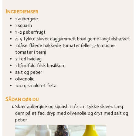
Ingredienser
1
aubergine
1
squash
1 -2
peberfrugt
4-5
tykke skiver daggammelt brød
gerne langtidshævet
1
dåse flåede
hakkede tomater (eller 5-6 modne
tomater i tern)
2
fed
hvidløg
1
håndfuld frisk basilikum
salt og peber
olivenolie
100
g
smuldret feta
Sådan gør du
Skær aubergine og squash i 1/2 cm tykke skiver. Læg
dem på et fad, dryp med olivenolie og drys med salt og
peber.