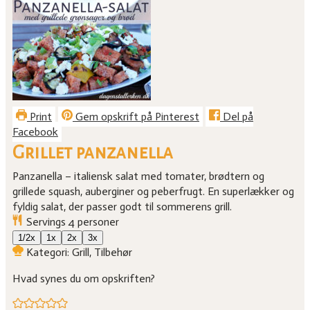
Print
Gem opskrift på Pinterest
Del på
Facebook
Grillet panzanella
Panzanella – italiensk salat med tomater, brødtern og
grillede squash, auberginer og peberfrugt. En superlækker og
fyldig salat, der passer godt til sommerens grill.
Servings
4
personer
1/2x
1x
2x
3x
Kategori:
Grill, Tilbehør
Hvad synes du om opskriften?