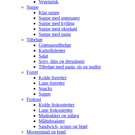
Vegetarisk
Suppe
Klar suppe
Suppe med grønsager
Suppe med kylling
Suppe med oksekød
Suppe med pasta
Tilbehør
Grønsagstilbehør
Kartoffelretter
Salat
Sovs, dips og dressinger
Tilbehør med pasta, ris og nudler
Forret
Kolde forretter
Lune forretter
Snacks
Suppe
Frokost
Kolde frokostretter
Lune frokostretter
Madpakker og pålæg
Måltidssalater
Sandwich, wraps og brød
Morgenmad og brød