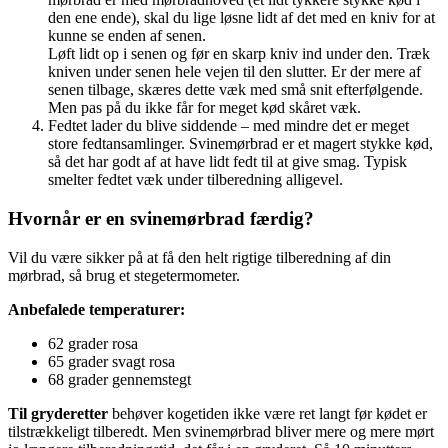
den ene ende), skal du lige løsne lidt af det med en kniv for at
kunne se enden af senen.
Løft lidt op i senen og før en skarp kniv ind under den. Træk
kniven under senen hele vejen til den slutter. Er der mere af
senen tilbage, skæres dette væk med små snit efterfølgende.
Men pas på du ikke får for meget kød skåret væk.
Fedtet lader du blive siddende – med mindre det er meget
store fedtansamlinger. Svinemørbrad er et magert stykke kød,
så det har godt af at have lidt fedt til at give smag. Typisk
smelter fedtet væk under tilberedning alligevel.
Hvornår er en svinemørbrad færdig?
Vil du være sikker på at få den helt rigtige tilberedning af din
mørbrad, så brug et stegetermometer.
Anbefalede temperaturer:
62 grader rosa
65 grader svagt rosa
68 grader gennemstegt
Til gryderetter
behøver kogetiden ikke være ret langt før kødet er
tilstrækkeligt tilberedt. Men svinemørbrad bliver mere og mere mørt