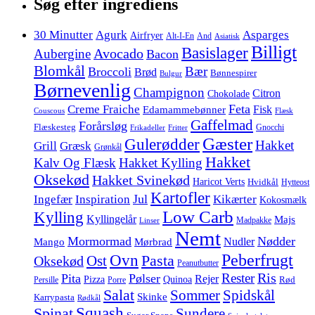
Søg efter ingrediens
30 Minutter
Agurk
Asparges
Airfryer
Alt-I-En
And
Asiatisk
Billigt
Basislager
Avocado
Aubergine
Bacon
Blomkål
Bær
Broccoli
Brød
Bønnespirer
Bulgur
Børnevenlig
Champignon
Citron
Chokolade
Feta
Creme Fraiche
Fisk
Edamammebønner
Couscous
Flæsk
Gaffelmad
Forårsløg
Flæskesteg
Gnocchi
Frikadeller
Fritter
Gæster
Gulerødder
Hakket
Grill
Græsk
Grønkål
Hakket
Kalv Og Flæsk
Hakket Kylling
Oksekød
Hakket Svinekød
Haricot Verts
Hvidkål
Hytteost
Kartofler
Jul
Ingefær
Inspiration
Kikærter
Kokosmælk
Low Carb
Kylling
Kyllingelår
Majs
Madpakke
Linser
Nemt
Mormormad
Nødder
Nudler
Mango
Mørbrad
Peberfrugt
Ovn
Pasta
Ost
Oksekød
Peanutbutter
Ris
Rester
Pita
Pølser
Rejer
Pizza
Quinoa
Rød
Persille
Porre
Salat
Spidskål
Sommer
Skinke
Karrypasta
Rødkål
Squash
Spinat
Sundere