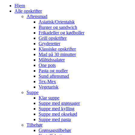
Hjem
Alle opskrifter
Aftensmad
Asiatisk/Orientalsk
Burger og sandwich
Frikadeller og kødboller
Grill opskrifter
Gryderetter
Klassiske opskrifter
Mad på 30 minutter
Måltidssalater
One pots
Pasta og nudler
Sund aftensmad
Tex-Mex
Vegetarisk
Suppe
Klar suppe
Suppe med grønsager
Suppe med kylling
Suppe med oksekød
Suppe med pasta
Tilbehør
Grønsagstilbehør