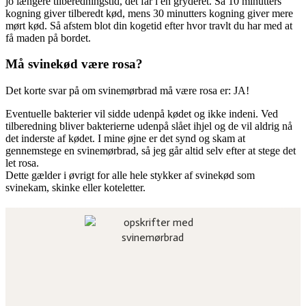
jo længere tilberedningstid, det får i en gryderet. Så 10 minutters
kogning giver tilberedt kød, mens 30 minutters kogning giver mere
mørt kød. Så afstem blot din kogetid efter hvor travlt du har med at
få maden på bordet.
Må svinekød være rosa?
Det korte svar på om svinemørbrad må være rosa er: JA!
Eventuelle bakterier vil sidde udenpå kødet og ikke indeni. Ved
tilberedning bliver bakterierne udenpå slået ihjel og de vil aldrig nå
det inderste af kødet. I mine øjne er det synd og skam at
gennemstege en svinemørbrad, så jeg går altid selv efter at stege det
let rosa.
Dette gælder i øvrigt for alle hele stykker af svinekød som
svinekam, skinke eller koteletter.