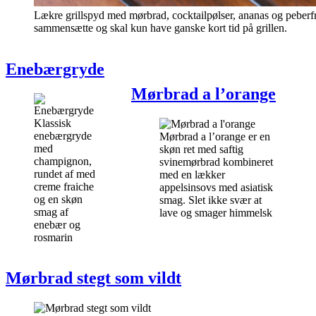
Lækre grillspyd med mørbrad, cocktailpølser, ananas og peberf
sammensætte og skal kun have ganske kort tid på grillen.
Enebærgryde
Mørbrad a l’orange
Klassisk
enebærgryde
Mørbrad a l’orange er en
med
skøn ret med saftig
champignon,
svinemørbrad kombineret
rundet af med
med en lækker
creme fraiche
appelsinsovs med asiatisk
og en skøn
smag. Slet ikke svær at
smag af
lave og smager himmelsk
enebær og
rosmarin
Mørbrad stegt som vildt