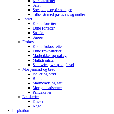
Kartoffelretter
Salat
Sovs, dips og dressinger
Tilbehør med pasta, ris og nudler
Forret
Kolde forretter
Lune forretter
Snacks
Suppe
Frokost
Kolde frokostretter
Lune frokostretter
Madpakker og pålæg
Måltidssalater
Sandwich, wraps og brød
Morgenmad og brød
Boller og brød
Brunch
Marmelade og saft
Morgenmadsretter
Pandekager
Lækkerier
Dessert
Kage
Inspiration