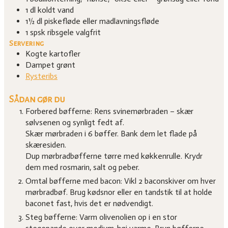
1
dl
koldt vand
1½
dl
piskefløde eller madlavningsfløde
1
spsk
ribsgele
valgfrit
Servering
Kogte kartofler
Dampet grønt
Rysteribs
Sådan gør du
Forbered bøfferne: Rens svinemørbraden – skær
sølvsenen og synligt fedt af.
Skær mørbraden i 6 bøffer. Bank dem let flade på
skæresiden.
Dup mørbradbøfferne tørre med køkkenrulle. Krydr
dem med rosmarin, salt og peber.
Omtal bøfferne med bacon: Vikl 2 baconskiver om hver
mørbradbøf. Brug kødsnor eller en tandstik til at holde
baconet fast, hvis det er nødvendigt.
Steg bøfferne: Varm olivenolien op i en stor