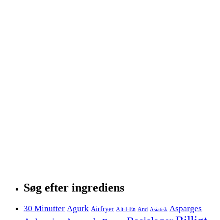
Søg efter ingrediens
30 Minutter
Agurk
Asparges
Airfryer
Alt-I-En
And
Asiatisk