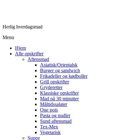
Herlig hverdagsmad
Menu
Hjem
Alle opskrifter
Aftensmad
Asiatisk/Orientalsk
Burger og sandwich
Frikadeller og kødboller
Grill opskrifter
Gryderetter
Klassiske opskrifter
Mad på 30 minutter
Måltidssalater
One pots
Pasta og nudler
Sund aftensmad
Tex-Mex
Vegetarisk
Suppe