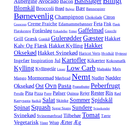
Billigt
Basislager
Avocado
Aubergine
Bacon
Blomkål
Bær
Broccoli
Brød
Bønnespirer
Bulgur
Børnevenlig
Champignon
Citron
Chokolade
Feta
Creme Fraiche
Fisk
Edamammebønner
Couscous
Flæsk
Gaffelmad
Forårsløg
Flæskesteg
Gnocchi
Frikadeller
Fritter
Gæster
Gulerødder
Hakket
Grill
Græsk
Grønkål
Hakket
Kalv Og Flæsk
Hakket Kylling
Oksekød
Hakket Svinekød
Haricot Verts
Hvidkål
Hytteost
Kartofler
Jul
Ingefær
Inspiration
Kikærter
Kokosmælk
Low Carb
Kylling
Kyllingelår
Majs
Madpakke
Linser
Nemt
Mormormad
Nødder
Nudler
Mango
Mørbrad
Peberfrugt
Ovn
Pasta
Ost
Oksekød
Peanutbutter
Ris
Rester
Pita
Pølser
Rejer
Pizza
Quinoa
Rød
Persille
Porre
Salat
Spidskål
Sommer
Skinke
Karrypasta
Rødkål
Squash
Spinat
Sundere
Sugar Snaps
Svinekotelet
Tomat
Svinekød
Tilbehør
Svinemørbrad
Tærte
Vegetarisk
Ærter
Æg
Wrap
Vinter