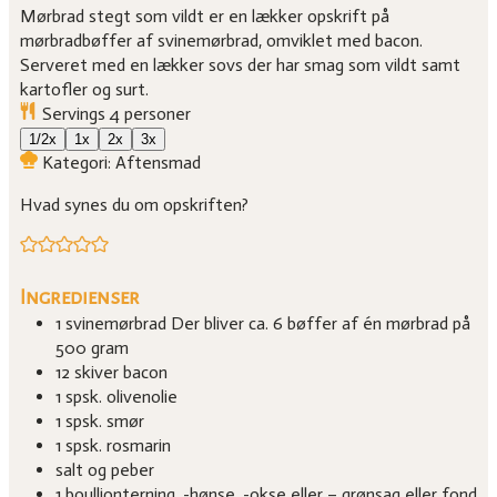
Mørbrad stegt som vildt er en lækker opskrift på
mørbradbøffer af svinemørbrad, omviklet med bacon.
Serveret med en lækker sovs der har smag som vildt samt
kartofler og surt.
Servings
4
personer
1/2x
1x
2x
3x
Kategori:
Aftensmad
Hvad synes du om opskriften?
Ingredienser
1
svinemørbrad
Der bliver ca. 6 bøffer af én mørbrad på
500 gram
12
skiver
bacon
1
spsk.
olivenolie
1
spsk.
smør
1
spsk.
rosmarin
salt og peber
1
boullionterning, -hønse, -okse eller – grønsag
eller fond