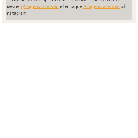
nævne
@dagenstallerken
eller tagge
#dagenstallerken
på
Instagram