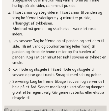
stegepande over medium-høj varme. Brun bøfferne
hurtigt på alle sider, ca. 1 minut pr. side.
Tilsæt smør og steg videre: Tilsæt smør til panden og
steg bøfferne i yderligere 3-4 minutter pr. side,
afhængigt af tykkelsen.
Mørbrad må gerne – og skal helst – være let rosa
indeni.
Lav sovsen: Tag bøfferne op af panden og sæt dem til
side. Tilsæt vand og boullionterning (eller fond) til
panden og skrab de brune rester op fra bunden af
panden. Kog i et par minutter, indtil sovsen er tyknet en
smule.
Rør fløde og ribsgele i: Tilsæt fløde og ribsgele til
sovsen og rør godt rundt. Smag til med salt og peber.
Servering: Læg bøfferne tilbage i sovsen og server det
hele på et fad. Server med kogte kartofler og dampet
grønt efter egent valg. Giv gerne rysteribs eller ekstra
ribsgele til.
Har du prøvet opskriften?
Jeg vil blive glad hvis du vil