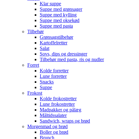
Klar suppe
Suppe med grønsager
Suppe med kylling
Suppe med oksekød
Suppe med pasta
Tilbehør
Grønsagstilbehør
Kartoffelretter
Salat
Sovs, dips og dressinger
Tilbehør med pasta, ris og nudler
Forret
Kolde forretter
Lune forretter
Snacks
Suppe
Frokost
Kolde frokostretter
Lune frokostretter
Madpakker og pålæg
Måltidssalater
Sandwich, wraps og brød
Morgenmad og brød
Boller og brød
Brunch