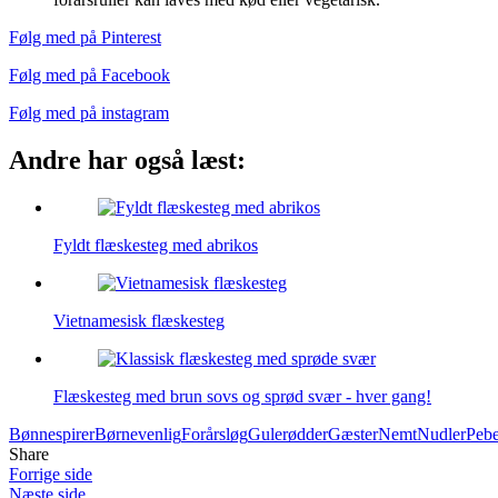
Følg med på Pinterest
Følg med på Facebook
Følg med på instagram
Andre har også læst:
Fyldt flæskesteg med abrikos
Vietnamesisk flæskesteg
Flæskesteg med brun sovs og sprød svær - hver gang!
Bønnespirer
Børnevenlig
Forårsløg
Gulerødder
Gæster
Nemt
Nudler
Pebe
Share
Forrige side
Næste side