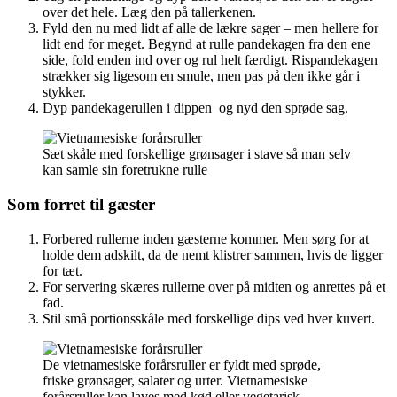
over det hele. Læg den på tallerkenen.
Fyld den nu med lidt af alle de lækre sager – men hellere for
lidt end for meget. Begynd at rulle pandekagen fra den ene
side, fold enden ind over og rul helt færdigt. Rispandekagen
strækker sig ligesom en smule, men pas på den ikke går i
stykker.
Dyp pandekagerullen i dippen og nyd den sprøde sag.
Sæt skåle med forskellige grønsager i stave så man selv
kan samle sin foretrukne rulle
Som forret til gæster
Forbered rullerne inden gæsterne kommer. Men sørg for at
holde dem adskilt, da de nemt klistrer sammen, hvis de ligger
for tæt.
For servering skæres rullerne over på midten og anrettes på et
fad.
Stil små portionsskåle med forskellige dips ved hver kuvert.
De vietnamesiske forårsruller er fyldt med sprøde,
friske grønsager, salater og urter. Vietnamesiske
forårsruller kan laves med kød eller vegetarisk.