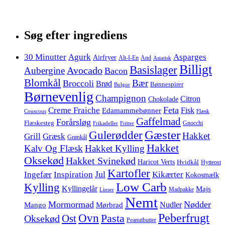
Søg efter ingrediens
30 Minutter
Agurk
Asparges
Airfryer
Alt-I-En
And
Asiatisk
Billigt
Basislager
Avocado
Aubergine
Bacon
Blomkål
Bær
Broccoli
Brød
Bønnespirer
Bulgur
Børnevenlig
Champignon
Citron
Chokolade
Feta
Creme Fraiche
Fisk
Edamammebønner
Couscous
Flæsk
Gaffelmad
Forårsløg
Flæskesteg
Gnocchi
Frikadeller
Fritter
Gæster
Gulerødder
Hakket
Grill
Græsk
Grønkål
Hakket
Kalv Og Flæsk
Hakket Kylling
Oksekød
Hakket Svinekød
Haricot Verts
Hvidkål
Hytteost
Kartofler
Jul
Ingefær
Inspiration
Kikærter
Kokosmælk
Low Carb
Kylling
Kyllingelår
Majs
Madpakke
Linser
Nemt
Mormormad
Nødder
Nudler
Mango
Mørbrad
Peberfrugt
Ovn
Pasta
Ost
Oksekød
Peanutbutter