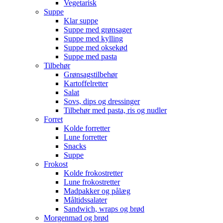
Vegetarisk
Suppe
Klar suppe
Suppe med grønsager
Suppe med kylling
Suppe med oksekød
Suppe med pasta
Tilbehør
Grønsagstilbehør
Kartoffelretter
Salat
Sovs, dips og dressinger
Tilbehør med pasta, ris og nudler
Forret
Kolde forretter
Lune forretter
Snacks
Suppe
Frokost
Kolde frokostretter
Lune frokostretter
Madpakker og pålæg
Måltidssalater
Sandwich, wraps og brød
Morgenmad og brød