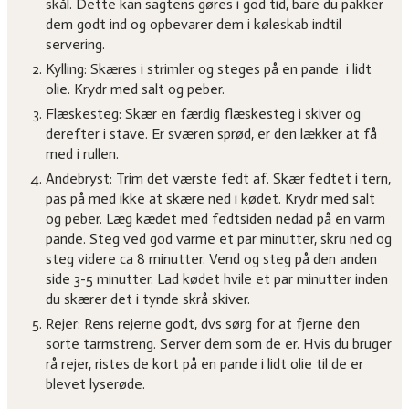
skål. Dette kan sagtens gøres i god tid, bare du pakker
dem godt ind og opbevarer dem i køleskab indtil
servering.
Kylling: Skæres i strimler og steges på en pande i lidt
olie. Krydr med salt og peber.
Flæskesteg: Skær en færdig flæskesteg i skiver og
derefter i stave. Er sværen sprød, er den lækker at få
med i rullen.
Andebryst: Trim det værste fedt af. Skær fedtet i tern,
pas på med ikke at skære ned i kødet. Krydr med salt
og peber. Læg kædet med fedtsiden nedad på en varm
pande. Steg ved god varme et par minutter, skru ned og
steg videre ca 8 minutter. Vend og steg på den anden
side 3-5 minutter. Lad kødet hvile et par minutter inden
du skærer det i tynde skrå skiver.
Rejer: Rens rejerne godt, dvs sørg for at fjerne den
sorte tarmstreng. Server dem som de er. Hvis du bruger
rå rejer, ristes de kort på en pande i lidt olie til de er
blevet lyserøde.