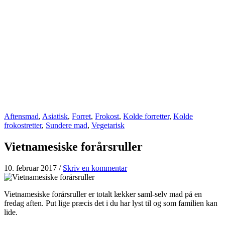
Aftensmad
,
Asiatisk
,
Forret
,
Frokost
,
Kolde forretter
,
Kolde
frokostretter
,
Sundere mad
,
Vegetarisk
Vietnamesiske forårsruller
10. februar 2017
/
Skriv en kommentar
Vietnamesiske forårsruller er totalt lækker saml-selv mad på en
fredag aften. Put lige præcis det i du har lyst til og som familien kan
lide.