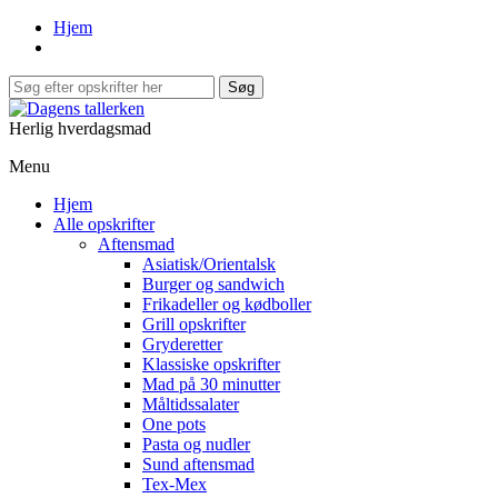
Hjem
Herlig hverdagsmad
Menu
Hjem
Alle opskrifter
Aftensmad
Asiatisk/Orientalsk
Burger og sandwich
Frikadeller og kødboller
Grill opskrifter
Gryderetter
Klassiske opskrifter
Mad på 30 minutter
Måltidssalater
One pots
Pasta og nudler
Sund aftensmad
Tex-Mex