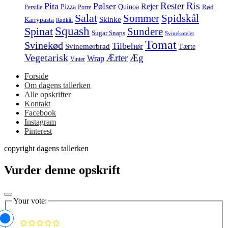
Ris
Rester
Pita
Pølser
Rejer
Pizza
Quinoa
Rød
Persille
Porre
Salat
Spidskål
Sommer
Skinke
Karrypasta
Rødkål
Squash
Spinat
Sundere
Sugar Snaps
Svinekotelet
Tomat
Svinekød
Tilbehør
Svinemørbrad
Tærte
Vegetarisk
Ærter
Æg
Wrap
Vinter
Forside
Om dagens tallerken
Alle opskrifter
Kontakt
Facebook
Instagram
Pinterest
copyright dagens tallerken
Vurder denne opskrift
Your vote: