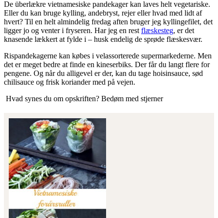
De überlækre vietnamesiske pandekager kan laves helt vegetariske.
Eller du kan bruge kylling, andebryst, rejer eller hvad med lidt af
hvert? Til en helt almindelig fredag aften bruger jeg kyllingefilet, det
ligger jo og venter i fryseren. Har jeg en rest
flæskesteg
, er det
knasende lækkert at fylde i – husk endelig de sprøde flæskesvær.
Rispandekagerne kan købes i velassorterede supermarkederne. Men
det er meget bedre at finde en kineserbiks. Der får du langt flere for
pengene. Og når du alligevel er der, kan du tage hoisinsauce, sød
chilisauce og frisk koriander med på vejen.
Hvad synes du om opskriften? Bedøm med stjerner