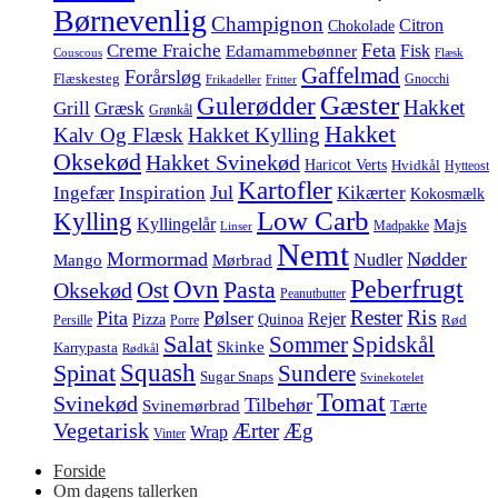
Børnevenlig
Champignon
Citron
Chokolade
Feta
Creme Fraiche
Fisk
Edamammebønner
Couscous
Flæsk
Gaffelmad
Forårsløg
Flæskesteg
Gnocchi
Frikadeller
Fritter
Gæster
Gulerødder
Hakket
Grill
Græsk
Grønkål
Hakket
Kalv Og Flæsk
Hakket Kylling
Oksekød
Hakket Svinekød
Haricot Verts
Hvidkål
Hytteost
Kartofler
Jul
Ingefær
Inspiration
Kikærter
Kokosmælk
Low Carb
Kylling
Kyllingelår
Majs
Madpakke
Linser
Nemt
Mormormad
Nødder
Nudler
Mango
Mørbrad
Peberfrugt
Ovn
Pasta
Ost
Oksekød
Peanutbutter
Ris
Rester
Pita
Pølser
Rejer
Pizza
Quinoa
Rød
Persille
Porre
Salat
Spidskål
Sommer
Skinke
Karrypasta
Rødkål
Squash
Spinat
Sundere
Sugar Snaps
Svinekotelet
Tomat
Svinekød
Tilbehør
Svinemørbrad
Tærte
Vegetarisk
Ærter
Æg
Wrap
Vinter
Forside
Om dagens tallerken