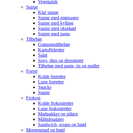
Vegetarisk
Suppe
Klar suppe
Suppe med grønsager
Suppe med kylling
Suppe med oksekød
Suppe med pasta
Tilbehør
Grønsagstilbehør
Kartoffelretter
Salat
Sovs, dips og dressinger
Tilbehør med pasta, ris og nudler
Forret
Kolde forretter
Lune forretter
Snacks
Suppe
Frokost
Kolde frokostretter
Lune frokostretter
Madpakker og pålæg
Måltidssalater
Sandwich, wraps og brød
Morgenmad og brød