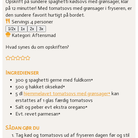
Opskrift på sundere spaghetti kødsovs med grønsager, klar
på 12 minutter! Med tomatsovs med grønsager i fryseren, er
den sundere favorit hurtigt på bordet.
Servings
4
personer
1/2x
1x
2x
3x
Kategori:
Aftensmad
Hvad synes du om opskriften?
Ingredienser
300
g
spaghetti
gerne med fuldkorn*
500
g
hakket oksekød*
5
dl
hjemmelavet tomatsovs med grønsager*
kan
erstattes af 1 glas færdig tomatsovs
Salt og peber
evt ekstra oregano*
Evt. revet parmesan*
Sådan gør du
Tag kød og tomatsovs ud af fryseren dagen før og stil