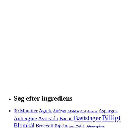
Søg efter ingrediens
30 Minutter
Agurk
Asparges
Airfryer
Alt-I-En
And
Asiatisk
Billigt
Basislager
Avocado
Aubergine
Bacon
Blomkål
Bær
Broccoli
Brød
Bønnespirer
Bulgur