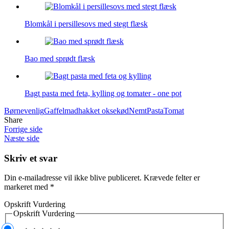
Blomkål i persillesovs med stegt flæsk
Bao med sprødt flæsk
Bagt pasta med feta, kylling og tomater - one pot
Børnevenlig
Gaffelmad
hakket oksekød
Nemt
Pasta
Tomat
Share
Forrige side
Næste side
Skriv et svar
Din e-mailadresse vil ikke blive publiceret.
Krævede felter er
markeret med
*
Opskrift Vurdering
Opskrift Vurdering