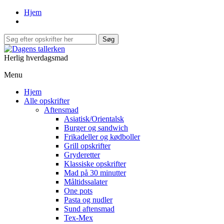
Hjem
Herlig hverdagsmad
Menu
Hjem
Alle opskrifter
Aftensmad
Asiatisk/Orientalsk
Burger og sandwich
Frikadeller og kødboller
Grill opskrifter
Gryderetter
Klassiske opskrifter
Mad på 30 minutter
Måltidssalater
One pots
Pasta og nudler
Sund aftensmad
Tex-Mex