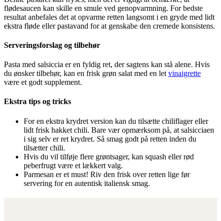
flødesaucen kan skille en smule ved genopvarmning. For bedste
resultat anbefales det at opvarme retten langsomt i en gryde med lidt
ekstra fløde eller pastavand for at genskabe den cremede konsistens.
Serveringsforslag og tilbehør
Pasta med salsiccia er en fyldig ret, der sagtens kan stå alene. Hvis
du ønsker tilbehør, kan en frisk grøn salat med en let
vinaigrette
være et godt supplement.
Ekstra tips og tricks
For en ekstra krydret version kan du tilsætte chiliflager eller
lidt frisk hakket chili. Bare vær opmærksom på, at salsicciaen
i sig selv er ret krydret. Så smag godt på retten inden du
tilsætter chili.
Hvis du vil tilføje flere grøntsager, kan squash eller rød
peberfrugt være et lækkert valg.
Parmesan er et must! Riv den frisk over retten lige før
servering for en autentisk italiensk smag.