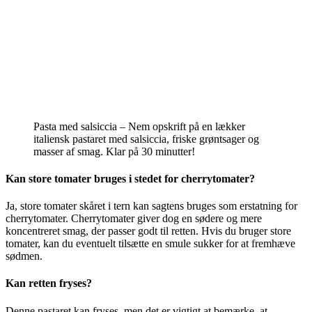
Pasta med salsiccia – Nem opskrift på en lækker
italiensk pastaret med salsiccia, friske grøntsager og
masser af smag. Klar på 30 minutter!
Kan store tomater bruges i stedet for cherrytomater?
Ja, store tomater skåret i tern kan sagtens bruges som erstatning for
cherrytomater. Cherrytomater giver dog en sødere og mere
koncentreret smag, der passer godt til retten. Hvis du bruger store
tomater, kan du eventuelt tilsætte en smule sukker for at fremhæve
sødmen.
Kan retten fryses?
Denne pastaret kan fryses, men det er vigtigt at bemærke, at