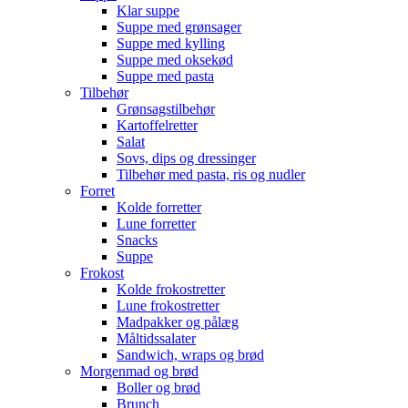
Klar suppe
Suppe med grønsager
Suppe med kylling
Suppe med oksekød
Suppe med pasta
Tilbehør
Grønsagstilbehør
Kartoffelretter
Salat
Sovs, dips og dressinger
Tilbehør med pasta, ris og nudler
Forret
Kolde forretter
Lune forretter
Snacks
Suppe
Frokost
Kolde frokostretter
Lune frokostretter
Madpakker og pålæg
Måltidssalater
Sandwich, wraps og brød
Morgenmad og brød
Boller og brød
Brunch