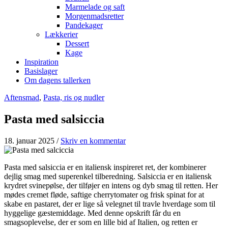
Marmelade og saft
Morgenmadsretter
Pandekager
Lækkerier
Dessert
Kage
Inspiration
Basislager
Om dagens tallerken
Aftensmad
,
Pasta, ris og nudler
Pasta med salsiccia
18. januar 2025
/
Skriv en kommentar
Pasta med salsiccia er en italiensk inspireret ret, der kombinerer
dejlig smag med superenkel tilberedning. Salsiccia er en italiensk
krydret svinepølse, der tilføjer en intens og dyb smag til retten. Her
mødes cremet fløde, saftige cherrytomater og frisk spinat for at
skabe en pastaret, der er lige så velegnet til travle hverdage som til
hyggelige gæstemiddage. Med denne opskrift får du en
smagsoplevelse, der er som en lille bid af Italien, og retten er