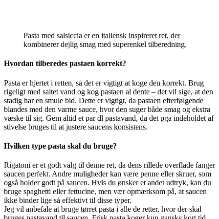
Pasta med salsiccia er en italiensk inspireret ret, der
kombinerer dejlig smag med superenkel tilberedning.
Hvordan tilberedes pastaen korrekt?
Pasta er hjertet i retten, så det er vigtigt at koge den korrekt. Brug
rigeligt med saltet vand og kog pastaen al dente – det vil sige, at den
stadig har en smule bid. Dette er vigtigt, da pastaen efterfølgende
blandes med den varme sauce, hvor den suger både smag og ekstra
væske til sig. Gem altid et par dl pastavand, da det pga indeholdet af
stivelse bruges til at justere saucens konsistens.
Hvilken type pasta skal du bruge?
Rigatoni er et godt valg til denne ret, da dens rillede overflade fanger
saucen perfekt. Andre muligheder kan være penne eller skruer, som
også holder godt på saucen. Hvis du ønsker et andet udtryk, kan du
bruge spaghetti eller fettucine, men vær opmærksom på, at saucen
ikke binder lige så effektivt til disse typer.
Jeg vil anbefale at bruge tørret pasta i alle de retter, hvor der skal
bruges pastavand til saucen. Frisk pasta koger kun ganske kort tid