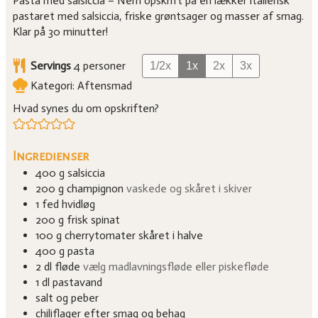
Pasta med salsiccia – Nem opskrift på en lækker italiensk
pastaret med salsiccia, friske grøntsager og masser af smag.
Klar på 30 minutter!
Servings
4
personer
1/2x
1x
2x
3x
Kategori:
Aftensmad
Hvad synes du om opskriften?
Ingredienser
400
g
salsiccia
200
g
champignon
vaskede og skåret i skiver
1
fed
hvidløg
200
g
frisk spinat
100
g
cherrytomater skåret i halve
400
g
pasta
2
dl
fløde
vælg madlavningsfløde eller piskefløde
1
dl
pastavand
salt og peber
chiliflager efter smag og behag