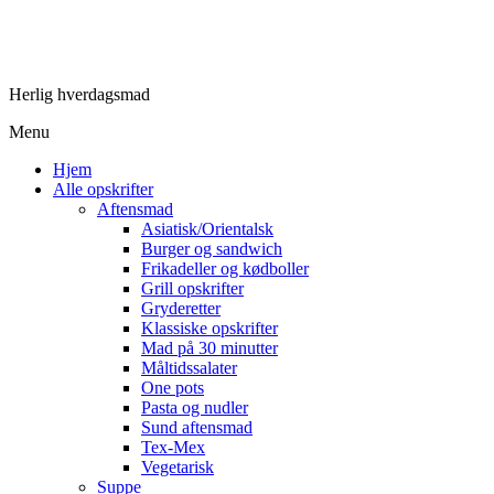
Herlig hverdagsmad
Menu
Hjem
Alle opskrifter
Aftensmad
Asiatisk/Orientalsk
Burger og sandwich
Frikadeller og kødboller
Grill opskrifter
Gryderetter
Klassiske opskrifter
Mad på 30 minutter
Måltidssalater
One pots
Pasta og nudler
Sund aftensmad
Tex-Mex
Vegetarisk
Suppe