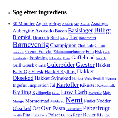
Søg efter ingrediens
30 Minutter
Agurk
Asparges
Airfryer
Alt-I-En
And
Asiatisk
Billigt
Basislager
Avocado
Aubergine
Bacon
Blomkål
Bær
Broccoli
Brød
Bønnespirer
Bulgur
Børnevenlig
Champignon
Citron
Chokolade
Feta
Creme Fraiche
Fisk
Edamammebønner
Couscous
Flæsk
Gaffelmad
Forårsløg
Flæskesteg
Gnocchi
Frikadeller
Fritter
Gæster
Gulerødder
Hakket
Grill
Græsk
Grønkål
Hakket
Kalv Og Flæsk
Hakket Kylling
Oksekød
Hakket Svinekød
Haricot Verts
Hvidkål
Hytteost
Kartofler
Jul
Ingefær
Inspiration
Kikærter
Kokosmælk
Low Carb
Kylling
Kyllingelår
Majs
Madpakke
Linser
Nemt
Mormormad
Nødder
Nudler
Mango
Mørbrad
Peberfrugt
Ovn
Pasta
Ost
Oksekød
Peanutbutter
Ris
Rester
Pita
Pølser
Rejer
Pizza
Quinoa
Rød
Persille
Porre