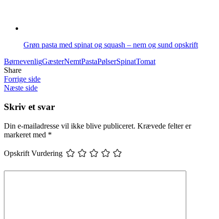
Grøn pasta med spinat og squash – nem og sund opskrift
Børnevenlig
Gæster
Nemt
Pasta
Pølser
Spinat
Tomat
Share
Forrige side
Næste side
Skriv et svar
Din e-mailadresse vil ikke blive publiceret.
Krævede felter er
markeret med
*
Opskrift Vurdering