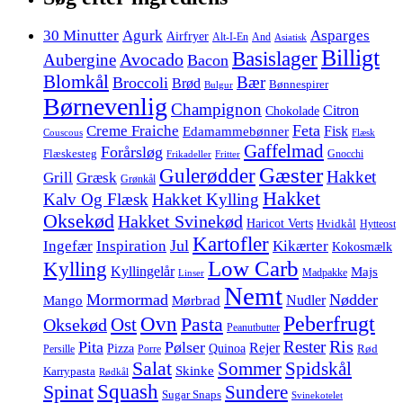
30 Minutter
Agurk
Asparges
Airfryer
Alt-I-En
And
Asiatisk
Billigt
Basislager
Avocado
Aubergine
Bacon
Blomkål
Bær
Broccoli
Brød
Bønnespirer
Bulgur
Børnevenlig
Champignon
Citron
Chokolade
Feta
Creme Fraiche
Fisk
Edamammebønner
Couscous
Flæsk
Gaffelmad
Forårsløg
Flæskesteg
Gnocchi
Frikadeller
Fritter
Gæster
Gulerødder
Hakket
Grill
Græsk
Grønkål
Hakket
Kalv Og Flæsk
Hakket Kylling
Oksekød
Hakket Svinekød
Haricot Verts
Hvidkål
Hytteost
Kartofler
Jul
Ingefær
Inspiration
Kikærter
Kokosmælk
Low Carb
Kylling
Kyllingelår
Majs
Madpakke
Linser
Nemt
Mormormad
Nødder
Nudler
Mango
Mørbrad
Peberfrugt
Ovn
Pasta
Ost
Oksekød
Peanutbutter
Ris
Rester
Pita
Pølser
Rejer
Pizza
Quinoa
Rød
Persille
Porre
Salat
Spidskål
Sommer
Skinke
Karrypasta
Rødkål
Squash
Spinat
Sundere
Sugar Snaps
Svinekotelet