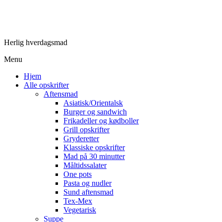
Herlig hverdagsmad
Menu
Hjem
Alle opskrifter
Aftensmad
Asiatisk/Orientalsk
Burger og sandwich
Frikadeller og kødboller
Grill opskrifter
Gryderetter
Klassiske opskrifter
Mad på 30 minutter
Måltidssalater
One pots
Pasta og nudler
Sund aftensmad
Tex-Mex
Vegetarisk
Suppe