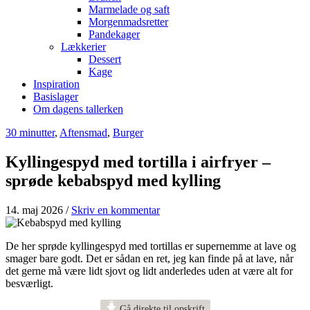
Marmelade og saft
Morgenmadsretter
Pandekager
Lækkerier
Dessert
Kage
Inspiration
Basislager
Om dagens tallerken
30 minutter
,
Aftensmad
,
Burger
Kyllingespyd med tortilla i airfryer –
sprøde kebabspyd med kylling
14. maj 2026
/
Skriv en kommentar
De her sprøde kyllingespyd med tortillas er supernemme at lave og
smager bare godt. Det er sådan en ret, jeg kan finde på at lave, når
det gerne må være lidt sjovt og lidt anderledes uden at være alt for
besværligt.
Gå direkte til opskrift