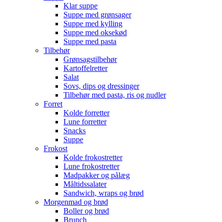
Klar suppe
Suppe med grønsager
Suppe med kylling
Suppe med oksekød
Suppe med pasta
Tilbehør
Grønsagstilbehør
Kartoffelretter
Salat
Sovs, dips og dressinger
Tilbehør med pasta, ris og nudler
Forret
Kolde forretter
Lune forretter
Snacks
Suppe
Frokost
Kolde frokostretter
Lune frokostretter
Madpakker og pålæg
Måltidssalater
Sandwich, wraps og brød
Morgenmad og brød
Boller og brød
Brunch