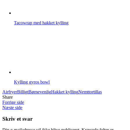
Tacowrap med hakket kylling
Kylling gyros bowl
Airfryer
Billigt
Børnevenlig
Hakket kylling
Nemt
tortillas
Share
Forrige side
Næste side
Skriv et svar
Din e-mailadresse vil ikke blive publiceret.
Krævede felter er