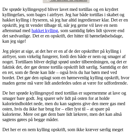
De sprøde kyllingespyd bliver lavet med tortillas og en krydret
kyllingefars, som bages i airfryer. Jeg har både tortillas i skabet og
hakket kylling i fryseren, så jeg har altid ingredienser klar. Det er en
opskrift, jeg tit vender tilbage til, når jeg gerne vil lave en nem
aftensmad med
hakket kylling
, som samtidig føles lidt sjovere end
det sædvanlige. Det er en opskrift, der hitter til børnefødselsdage,
kan jeg sige!
Jeg plejer at sige, at det her er en af de der opskrifter på kylling i
airfryer, som virkelig fungerer, fordi den både er nem og smager af
noget. Tortillaen bliver dejligt sprød under tilberedningen, og det er
faktisk det, der gør denne tortilla opskrift lidt særlig. Samtidig er det
en ret, som de fleste kan lide – også hvis du har børn med ved
bordet. Det gør den oplagt som en børnevenlig kylling opskrift, hvor
maden gerne må være lidt anderledes uden at være for udfordrende.
De her sprøde kyllingespyd med tortillas er supernemme at lave og
smager bare godt. Jeg sparer selv lidt på osten for at holde
kalorieindholdet nede, men du kan sagtens give den mere gas med
osten, hvis du ikke har brug for – eller lyst til – at spare på
kalorierne. Mere ost gør dem bare lidt lækrere, men det kan altså
sagtens gøres på begge måder.
Det her er en nem kylling opskrift, som ikke kræver særlig meget