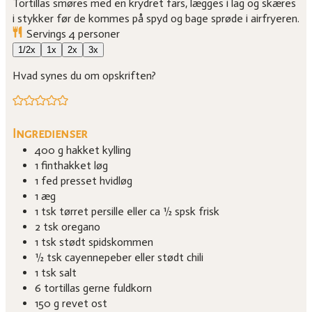
Tortillas smøres med en krydret fars, lægges i lag og skæres
i stykker før de kommes på spyd og bage sprøde i airfryeren.
Servings
4
personer
1/2x
1x
2x
3x
Hvad synes du om opskriften?
Ingredienser
400
g
hakket kylling
1
finthakket løg
1
fed
presset hvidløg
1
æg
1
tsk
tørret persille
eller ca
½
spsk frisk
2
tsk
oregano
1
tsk
stødt spidskommen
½
tsk
cayennepeber eller stødt chili
1
tsk
salt
6
tortillas
gerne fuldkorn
150
g
revet ost