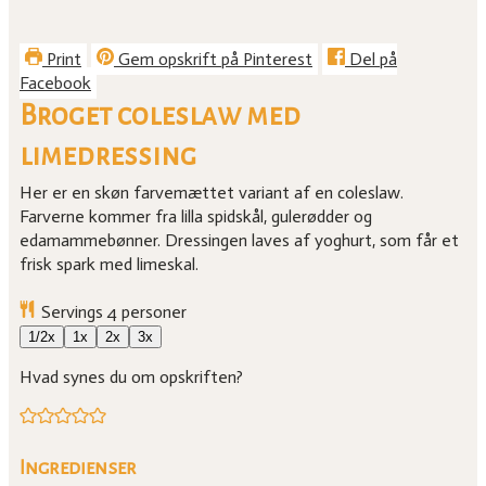
Print
Gem opskrift på Pinterest
Del på
Facebook
Broget coleslaw med
limedressing
Her er en skøn farvemættet variant af en coleslaw.
Farverne kommer fra lilla spidskål, gulerødder og
edamammebønner. Dressingen laves af yoghurt, som får et
frisk spark med limeskal.
Servings
4
personer
1/2x
1x
2x
3x
Hvad synes du om opskriften?
Ingredienser