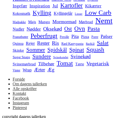
Kartofler
Jul
Ingefær
Inspiration
Kikærter
Low Carb
Kylling
Kyllingelår
Kokosmælk
Linser
Nemt
Mormormad
Majs
Mango
Mørbrad
Madpakke
Ovn
Pasta
Ost
Oksekød
Nødder
Nudler
Peberfrugt
Pita
Pølser
Pizza
Persille
Peanutbutter
Porre
Salat
Ris
Rester
Rejer
Quinoa
Rød Karrypasta
Rødkål
Squash
Spidskål
Spinat
Sommer
Skinke
Sundere
Svinekød
Sugar Snaps
Svinekotelet
Tomat
Vegetarisk
Tilbehør
Svinemørbrad
Tærte
Ærter
Æg
Wrap
Vinter
Forside
Om dagens tallerken
Alle opskrifter
Kontakt
Facebook
Instagram
Pinterest
copyright dagens tallerken