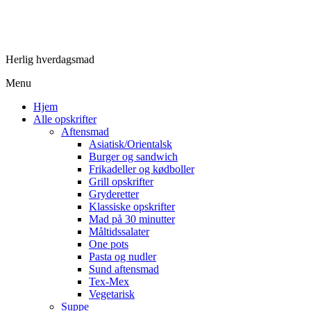
Herlig hverdagsmad
Menu
Hjem
Alle opskrifter
Aftensmad
Asiatisk/Orientalsk
Burger og sandwich
Frikadeller og kødboller
Grill opskrifter
Gryderetter
Klassiske opskrifter
Mad på 30 minutter
Måltidssalater
One pots
Pasta og nudler
Sund aftensmad
Tex-Mex
Vegetarisk
Suppe