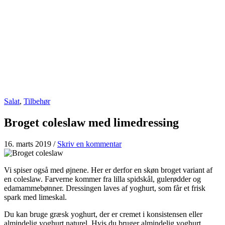
Salat
,
Tilbehør
Broget coleslaw med limedressing
16. marts 2019
/
Skriv en kommentar
Vi spiser også med øjnene. Her er derfor en skøn broget variant af
en coleslaw. Farverne kommer fra lilla spidskål, gulerødder og
edamammebønner. Dressingen laves af yoghurt, som får et frisk
spark med limeskal.
Du kan bruge græsk yoghurt, der er cremet i konsistensen eller
almindelig yoghurt naturel. Hvis du bruger almindelig yoghurt