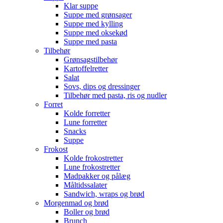
Klar suppe
Suppe med grønsager
Suppe med kylling
Suppe med oksekød
Suppe med pasta
Tilbehør
Grønsagstilbehør
Kartoffelretter
Salat
Sovs, dips og dressinger
Tilbehør med pasta, ris og nudler
Forret
Kolde forretter
Lune forretter
Snacks
Suppe
Frokost
Kolde frokostretter
Lune frokostretter
Madpakker og pålæg
Måltidssalater
Sandwich, wraps og brød
Morgenmad og brød
Boller og brød
Brunch