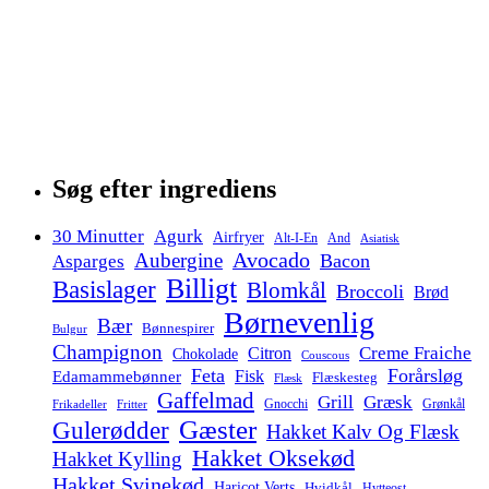
Søg efter ingrediens
30 Minutter
Agurk
Airfryer
Alt-I-En
And
Asiatisk
Avocado
Aubergine
Bacon
Asparges
Billigt
Basislager
Blomkål
Broccoli
Brød
Børnevenlig
Bær
Bønnespirer
Bulgur
Champignon
Creme Fraiche
Citron
Chokolade
Couscous
Feta
Forårsløg
Fisk
Edamammebønner
Flæskesteg
Flæsk
Gaffelmad
Grill
Græsk
Gnocchi
Grønkål
Frikadeller
Fritter
Gæster
Gulerødder
Hakket Kalv Og Flæsk
Hakket Oksekød
Hakket Kylling
Hakket Svinekød
Haricot Verts
Hvidkål
Hytteost