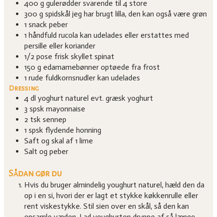
400
g
gulerødder
svarende til 4 store
300
g
spidskål
jeg har brugt lilla, den kan også være grøn
1
snack peber
1
håndfuld rucola
kan udelades eller erstattes med
persille eller koriander
1/2
pose frisk
skyllet spinat
150
g
edamamebønner
optøede fra frost
1
rude fuldkornsnudler
kan udelades
Dressing
4
dl
yoghurt naturel
evt. græsk yoghurt
3
spsk
mayonnaise
2
tsk
sennep
1
spsk
flydende honning
Saft og skal af 1 lime
Salt og peber
Sådan gør du
Hvis du bruger almindelig youghurt naturel, hæld den da
op i en si, hvori der er lagt et stykke køkkenrulle eller
rent viskestykke. Stil sien over en skål, så den kan
opsamle væden. Lad youghurten dryppe af så længe