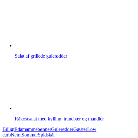
Salat af grillede gulerødder
Råkostsalat med kylling, tranebær og mandler
Billigt
Edamammebønner
Gulerødder
Gæster
Low
carb
Nemt
Sommer
Spidskål