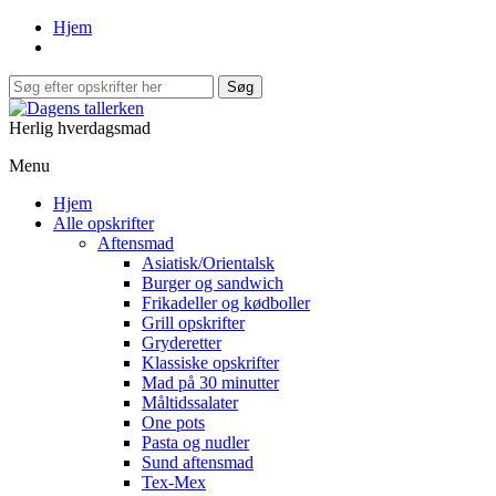
Hjem
Herlig hverdagsmad
Menu
Hjem
Alle opskrifter
Aftensmad
Asiatisk/Orientalsk
Burger og sandwich
Frikadeller og kødboller
Grill opskrifter
Gryderetter
Klassiske opskrifter
Mad på 30 minutter
Måltidssalater
One pots
Pasta og nudler
Sund aftensmad
Tex-Mex