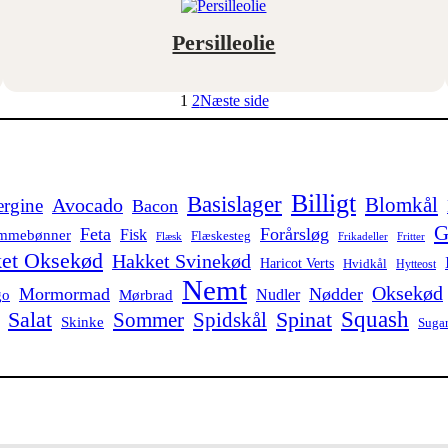
Persilleolie
1
2
Næste side
Billigt
Basislager
Avocado
Blomkål
rgine
Bacon
G
Feta
Forårsløg
Fisk
mmebønner
Flæskesteg
Flæsk
Frikadeller
Fritter
et Oksekød
Hakket Svinekød
Haricot Verts
Hvidkål
Hytteost
Nemt
Oksekød
Mormormad
Nødder
Nudler
go
Mørbrad
Salat
Squash
Spidskål
Spinat
Sommer
Skinke
Sugar