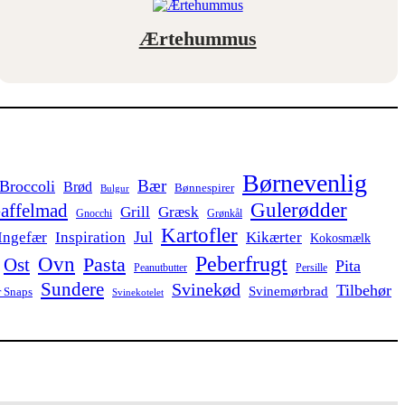
Ærtehummus
Børnevenlig
Bær
Broccoli
Brød
Bønnespirer
Bulgur
Gulerødder
affelmad
Grill
Græsk
Gnocchi
Grønkål
Kartofler
Jul
Ingefær
Inspiration
Kikærter
Kokosmælk
Peberfrugt
Ovn
Pasta
Ost
Pita
Persille
Peanutbutter
Sundere
Svinekød
Tilbehør
Svinemørbrad
 Snaps
Svinekotelet