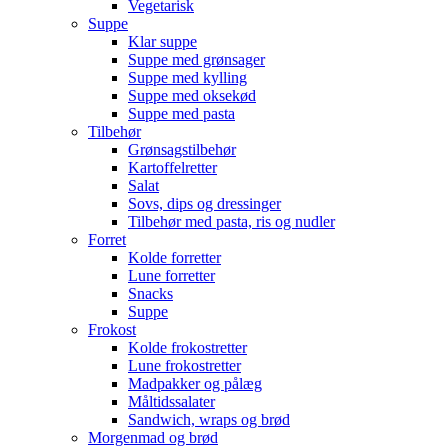
Vegetarisk
Suppe
Klar suppe
Suppe med grønsager
Suppe med kylling
Suppe med oksekød
Suppe med pasta
Tilbehør
Grønsagstilbehør
Kartoffelretter
Salat
Sovs, dips og dressinger
Tilbehør med pasta, ris og nudler
Forret
Kolde forretter
Lune forretter
Snacks
Suppe
Frokost
Kolde frokostretter
Lune frokostretter
Madpakker og pålæg
Måltidssalater
Sandwich, wraps og brød
Morgenmad og brød