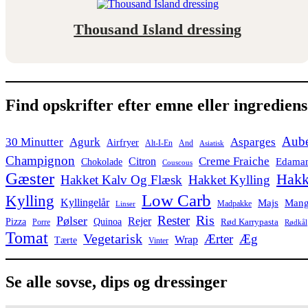
Thousand Island dressing
Find opskrifter efter emne eller ingrediens
Aube
30 Minutter
Agurk
Asparges
Airfryer
Alt-I-En
And
Asiatisk
Champignon
Creme Fraiche
Citron
Edama
Chokolade
Couscous
Gæster
Hakk
Hakket Kalv Og Flæsk
Hakket Kylling
Low Carb
Kylling
Kyllingelår
Majs
Man
Madpakke
Linser
Ris
Rester
Pølser
Rejer
Pizza
Quinoa
Rød Karrypasta
Porre
Rødkål
Tomat
Vegetarisk
Ærter
Æg
Wrap
Tærte
Vinter
Se alle sovse, dips og dressinger