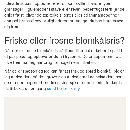
udelade squash og porrer eller du kan skifte til andre typer
grønsager – gulerødder i stave eller revet, peberfrugt i tern (er de
grillet først, bliver de toplærke!), ærter eller edammamebønner,
dampet broccoli osv. Mulighederne er mange, du kan bare prøve
dig frem.
Friske eller frosne blomkålsris?
Når der er frosne blomkålsris på tilbud til en 10’er køber jeg altid
et par poser og opbevarer dem i fryseren. De er supernemme at
hive frem når jeg har brug for noget nemt tilbehør.
Når de er i sæson og jeg kan få fat i frisk og sprød blomkål, plejer
jeg at rive dem på den grove side af rivejernet og spise dem som
de er uden nogen tilberedning. Jeg spiser dem i stedet for kogte
ris til f.eks. en omgang
sund boller i karry.