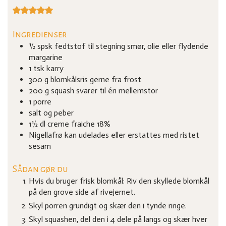
Ingredienser
½
spsk
fedtstof til stegning
smør, olie eller flydende
margarine
1
tsk
karry
300
g
blomkålsris
gerne fra frost
200
g
squash
svarer til én mellemstor
1
porre
salt og peber
1½
dl
creme fraiche 18%
Nigellafrø
kan udelades eller erstattes med ristet
sesam
Sådan gør du
Hvis du bruger frisk blomkål: Riv den skyllede blomkål
på den grove side af rivejernet.
Skyl porren grundigt og skær den i tynde ringe.
Skyl squashen, del den i 4 dele på langs og skær hver