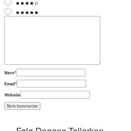
Navn
*
Email
*
Website
Følg Dagens Tallerken