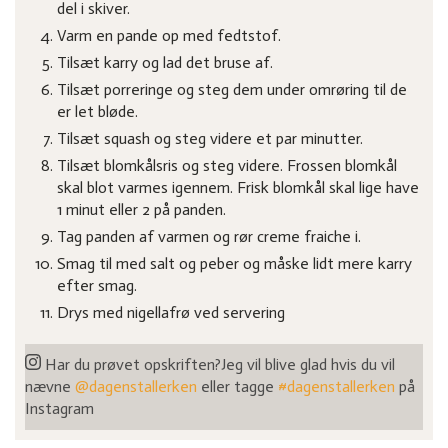
del i skiver.
Varm en pande op med fedtstof.
Tilsæt karry og lad det bruse af.
Tilsæt porreringe og steg dem under omrøring til de
er let bløde.
Tilsæt squash og steg videre et par minutter.
Tilsæt blomkålsris og steg videre. Frossen blomkål
skal blot varmes igennem. Frisk blomkål skal lige have
1 minut eller 2 på panden.
Tag panden af varmen og rør creme fraiche i.
Smag til med salt og peber og måske lidt mere karry
efter smag.
Drys med nigellafrø ved servering
Har du prøvet opskriften?
Jeg vil blive glad hvis du vil
nævne
@dagenstallerken
eller tagge
#dagenstallerken
på
Instagram