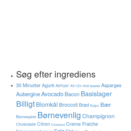
Søg efter ingrediens
30 Minutter
Agurk
Asparges
Airfryer
Alt-I-En
And
Asiatisk
Basislager
Avocado
Aubergine
Bacon
Billigt
Blomkål
Bær
Broccoli
Brød
Bulgur
Børnevenlig
Champignon
Bønnespirer
Citron
Creme Fraiche
Chokolade
Couscous
Feta
Fisk