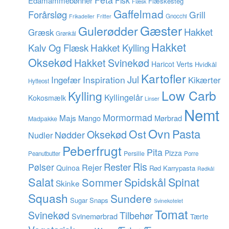
Edamammebønner
Flæskesteg
Flæsk
Gaffelmad
Forårsløg
Grill
Gnocchi
Frikadeller
Fritter
Gæster
Gulerødder
Hakket
Græsk
Grønkål
Hakket
Hakket Kylling
Kalv Og Flæsk
Oksekød
Hakket Svinekød
Haricot Verts
Hvidkål
Kartofler
Jul
Inspiration
Ingefær
Kikærter
Hytteost
Low Carb
Kylling
Kyllingelår
Kokosmælk
Linser
Nemt
Mormormad
Majs
Mango
Mørbrad
Madpakke
Ovn
Pasta
Ost
Oksekød
Nødder
Nudler
Peberfrugt
Pita
Pizza
Persille
Peanutbutter
Porre
Ris
Rester
Pølser
Rejer
Quinoa
Rød Karrypasta
Rødkål
Salat
Spinat
Sommer
Spidskål
Skinke
Squash
Sundere
Sugar Snaps
Svinekotelet
Tomat
Svinekød
Tilbehør
Svinemørbrad
Tærte