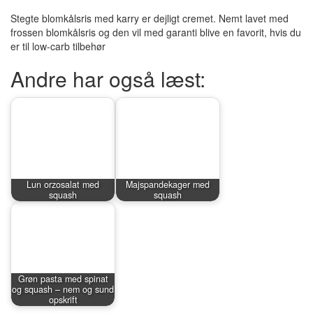
Stegte blomkålsris med karry er dejligt cremet. Nemt lavet med
frossen blomkålsris og den vil med garanti blive en favorit, hvis du
er til low-carb tilbehør
Andre har også læst:
Lun orzosalat med
Majspandekager med
squash
squash
Grøn pasta med spinat
og squash – nem og sund
opskrift