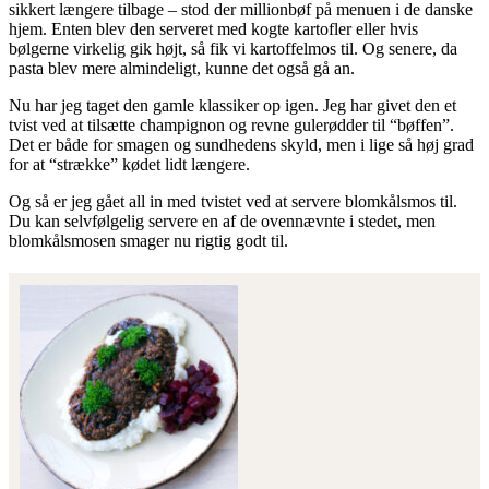
sikkert længere tilbage – stod der millionbøf på menuen i de danske
hjem. Enten blev den serveret med kogte kartofler eller hvis
bølgerne virkelig gik højt, så fik vi kartoffelmos til. Og senere, da
pasta blev mere almindeligt, kunne det også gå an.
Nu har jeg taget den gamle klassiker op igen. Jeg har givet den et
tvist ved at tilsætte champignon og revne gulerødder til “bøffen”.
Det er både for smagen og sundhedens skyld, men i lige så høj grad
for at “strække” kødet lidt længere.
Og så er jeg gået all in med tvistet ved at servere blomkålsmos til.
Du kan selvfølgelig servere en af de ovennævnte i stedet, men
blomkålsmosen smager nu rigtig godt til.