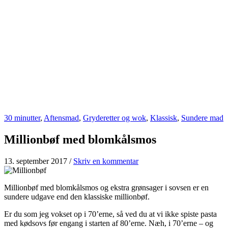
30 minutter
,
Aftensmad
,
Gryderetter og wok
,
Klassisk
,
Sundere mad
Millionbøf med blomkålsmos
13. september 2017
/
Skriv en kommentar
Millionbøf med blomkålsmos og ekstra grønsager i sovsen er en
sundere udgave end den klassiske millionbøf.
Er du som jeg vokset op i 70’erne, så ved du at vi ikke spiste pasta
med kødsovs før engang i starten af 80’erne. Næh, i 70’erne – og