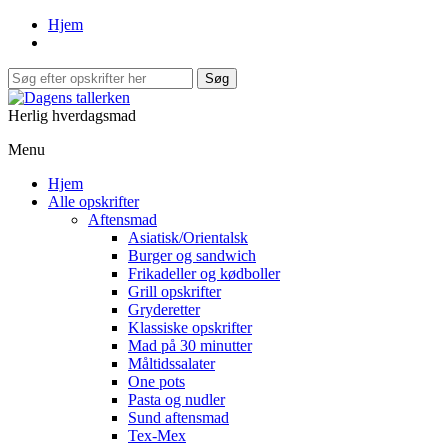
Hjem
Herlig hverdagsmad
Menu
Hjem
Alle opskrifter
Aftensmad
Asiatisk/Orientalsk
Burger og sandwich
Frikadeller og kødboller
Grill opskrifter
Gryderetter
Klassiske opskrifter
Mad på 30 minutter
Måltidssalater
One pots
Pasta og nudler
Sund aftensmad
Tex-Mex