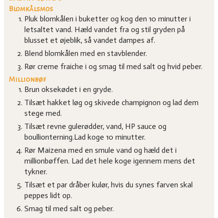
Blomkålsmos
Pluk blomkålen i buketter og kog den 10 minutter i
letsaltet vand. Hæld vandet fra og stil gryden på
blusset et øjeblik, så vandet dampes af.
Blend blomkålen med en stavblender.
Rør creme fraiche i og smag til med salt og hvid peber.
Millionbøf
Brun oksekødet i en gryde.
Tilsæt hakket løg og skivede champignon og lad dem
stege med.
Tilsæt revne gulerødder, vand, HP sauce og
boullionterning.Lad koge 10 minutter.
Rør Maizena med en smule vand og hæld det i
millionbøffen. Lad det hele koge igennem mens det
tykner.
Tilsæt et par dråber kulør, hvis du synes farven skal
peppes lidt op.
Smag til med salt og peber.