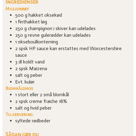
Ingredienser
Millionbøf
500
g
hakket oksekød
1
finthakket løg
250
g
champignon i skiver
kan udelades
250
g
revne gulerødder
kan udelades
1
okseboullionterning
2
spsk
HP sauce
kan erstattes med Worcestershire
sauce
3
dl
koldt vand
2
spsk
Maizena
salt og peber
Evt. kulør
Blomkålsmos
1
stort eller
2
små blomkål
2
spsk
creme fraiche 18%
salt og hvid peber
Til servering:
syltede rødbeder
Sådan gør du