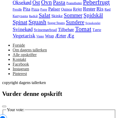
Peberfrugt
Ovn
Pasta
Ost
Oksekød
Peanutbutter
Ris
Rester
Pita
Pølser
Rejer
Pizza
Quinoa
Rød
Persille
Porre
Salat
Spidskål
Sommer
Skinke
Karrypasta
Rødkål
Squash
Spinat
Sundere
Sugar Snaps
Svinekotelet
Tomat
Svinekød
Tilbehør
Svinemørbrad
Tærte
Vegetarisk
Ærter
Æg
Wrap
Vinter
Forside
Om dagens tallerken
Alle opskrifter
Kontakt
Facebook
Instagram
Pinterest
copyright dagens tallerken
Vurder denne opskrift
Your vote: