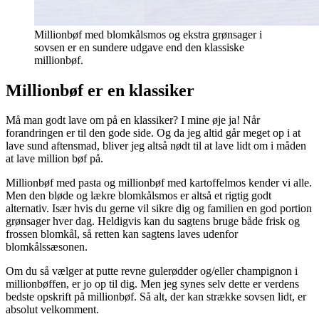
Millionbøf med blomkålsmos og ekstra grønsager i
sovsen er en sundere udgave end den klassiske
millionbøf.
Millionbøf er en klassiker
Må man godt lave om på en klassiker? I mine øje ja! Når
forandringen er til den gode side. Og da jeg altid går meget op i at
lave sund aftensmad, bliver jeg altså nødt til at lave lidt om i måden
at lave million bøf på.
Millionbøf med pasta og millionbøf med kartoffelmos kender vi alle.
Men den bløde og lækre blomkålsmos er altså et rigtig godt
alternativ. Især hvis du gerne vil sikre dig og familien en god portion
grønsager hver dag. Heldigvis kan du sagtens bruge både frisk og
frossen blomkål, så retten kan sagtens laves udenfor
blomkålssæsonen.
Om du så vælger at putte revne gulerødder og/eller champignon i
millionbøffen, er jo op til dig. Men jeg synes selv dette er verdens
bedste opskrift på millionbøf. Så alt, der kan strække sovsen lidt, er
absolut velkomment.