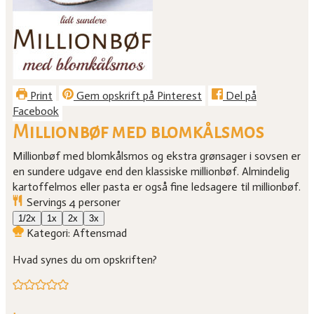
Print
Gem opskrift på Pinterest
Del på
Facebook
Millionbøf med blomkålsmos
Millionbøf med blomkålsmos og ekstra grønsager i sovsen er
en sundere udgave end den klassiske millionbøf. Almindelig
kartoffelmos eller pasta er også fine ledsagere til millionbøf.
Servings
4
personer
1/2x
1x
2x
3x
Kategori:
Aftensmad
Hvad synes du om opskriften?