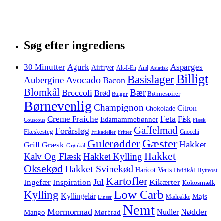
Søg efter ingrediens
30 Minutter
Agurk
Asparges
Airfryer
Alt-I-En
And
Asiatisk
Billigt
Basislager
Avocado
Aubergine
Bacon
Blomkål
Bær
Broccoli
Brød
Bønnespirer
Bulgur
Børnevenlig
Champignon
Citron
Chokolade
Feta
Creme Fraiche
Fisk
Edamammebønner
Couscous
Flæsk
Gaffelmad
Forårsløg
Flæskesteg
Gnocchi
Frikadeller
Fritter
Gæster
Gulerødder
Hakket
Grill
Græsk
Grønkål
Hakket
Kalv Og Flæsk
Hakket Kylling
Oksekød
Hakket Svinekød
Haricot Verts
Hvidkål
Hytteost
Kartofler
Jul
Ingefær
Inspiration
Kikærter
Kokosmælk
Low Carb
Kylling
Kyllingelår
Majs
Madpakke
Linser
Nemt
Mormormad
Nødder
Nudler
Mango
Mørbrad