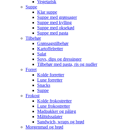
Vegetarisk
Suppe
Klar suppe
Suppe med grønsager
Suppe med kylling
Suppe med oksekød
Suppe med pasta
Tilbehør
Grønsagstilbehør
Kartoffelretter
Salat
Sovs, dips og dressinger
Tilbehør med pasta, ris og nudler
Forret
Kolde forretter
Lune forretter
Snacks
Suppe
Frokost
Kolde frokostretter
Lune frokostretter
Madpakker og pålæg
Måltidssalater
Sandwich, wraps og brød
Morgenmad og brød