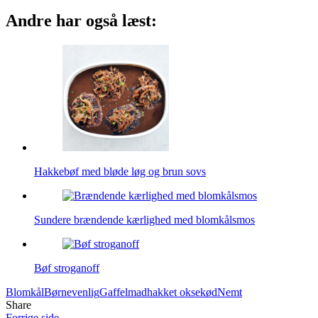
Andre har også læst:
Hakkebøf med bløde løg og brun sovs
Sundere brændende kærlighed med blomkålsmos
Bøf stroganoff
Blomkål
Børnevenlig
Gaffelmad
hakket oksekød
Nemt
Share
Forrige side