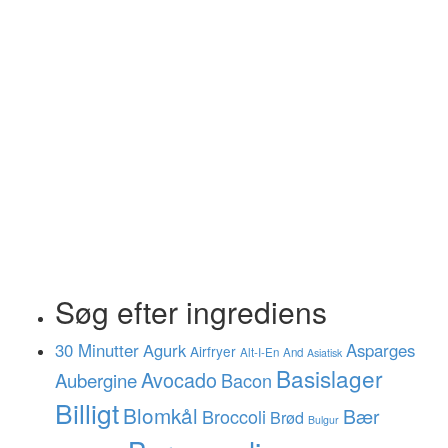
Søg efter ingrediens
30 Minutter
Agurk
Asparges
Airfryer
Alt-I-En
And
Asiatisk
Basislager
Avocado
Aubergine
Bacon
Billigt
Blomkål
Bær
Broccoli
Brød
Bulgur