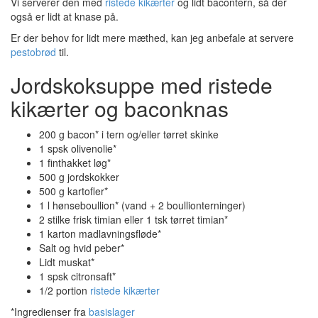
Vi serverer den med
ristede kikærter
og lidt bacontern, så der
også er lidt at knase på.
Er der behov for lidt mere mæthed, kan jeg anbefale at servere
pestobrød
til.
Jordskoksuppe med ristede
kikærter og baconknas
200 g bacon* i tern og/eller tørret skinke
1 spsk olivenolie*
1 finthakket løg*
500 g jordskokker
500 g kartofler*
1 l hønseboullion* (vand + 2 boullionterninger)
2 stilke frisk timian eller 1 tsk tørret timian*
1 karton madlavningsfløde*
Salt og hvid peber*
Lidt muskat*
1 spsk citronsaft*
1/2 portion
ristede kikærter
*Ingredienser fra
basislager