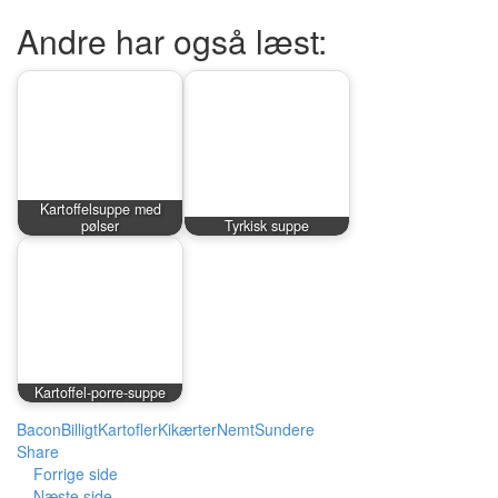
Andre har også læst:
Kartoffelsuppe med
pølser
Tyrkisk suppe
Kartoffel-porre-suppe
Bacon
Billigt
Kartofler
Kikærter
Nemt
Sundere
Share
Forrige side
Næste side