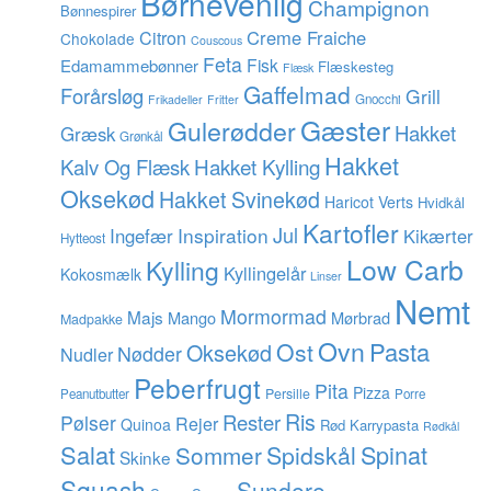
Børnevenlig
Champignon
Bønnespirer
Creme Fraiche
Citron
Chokolade
Couscous
Feta
Fisk
Edamammebønner
Flæskesteg
Flæsk
Gaffelmad
Forårsløg
Grill
Gnocchi
Frikadeller
Fritter
Gæster
Gulerødder
Hakket
Græsk
Grønkål
Hakket
Hakket Kylling
Kalv Og Flæsk
Oksekød
Hakket Svinekød
Haricot Verts
Hvidkål
Kartofler
Jul
Inspiration
Ingefær
Kikærter
Hytteost
Low Carb
Kylling
Kyllingelår
Kokosmælk
Linser
Nemt
Mormormad
Majs
Mango
Mørbrad
Madpakke
Ovn
Pasta
Ost
Oksekød
Nødder
Nudler
Peberfrugt
Pita
Pizza
Persille
Peanutbutter
Porre
Ris
Rester
Pølser
Rejer
Quinoa
Rød Karrypasta
Rødkål
Salat
Spinat
Sommer
Spidskål
Skinke
Squash
Sundere