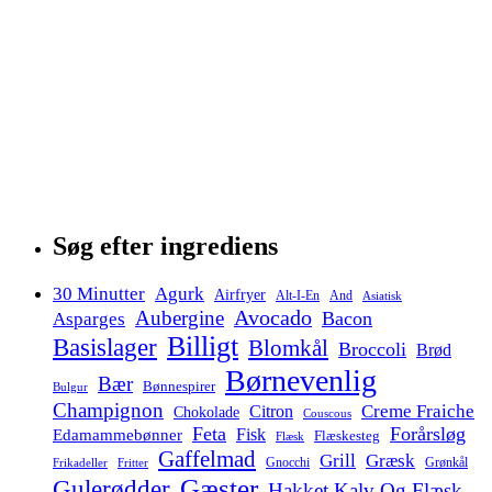
Søg efter ingrediens
30 Minutter
Agurk
Airfryer
Alt-I-En
And
Asiatisk
Avocado
Aubergine
Bacon
Asparges
Billigt
Basislager
Blomkål
Broccoli
Brød
Børnevenlig
Bær
Bønnespirer
Bulgur
Champignon
Citron
Creme Fraiche
Chokolade
Couscous
Feta
Forårsløg
Fisk
Edamammebønner
Flæskesteg
Flæsk
Gaffelmad
Grill
Græsk
Gnocchi
Grønkål
Frikadeller
Fritter
Gæster
Gulerødder
Hakket Kalv Og Flæsk