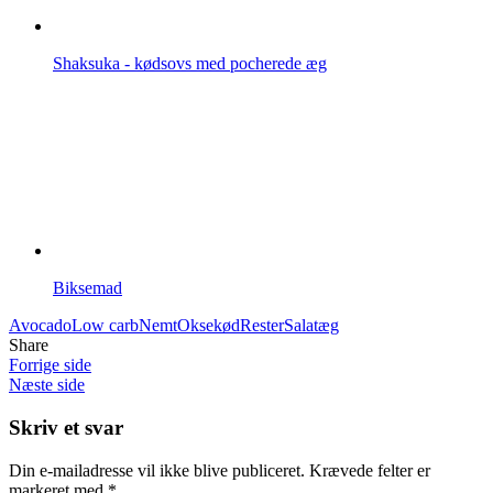
Shaksuka - kødsovs med pocherede æg
Biksemad
Avocado
Low carb
Nemt
Oksekød
Rester
Salat
æg
Share
Forrige side
Næste side
Skriv et svar
Din e-mailadresse vil ikke blive publiceret.
Krævede felter er
markeret med
*