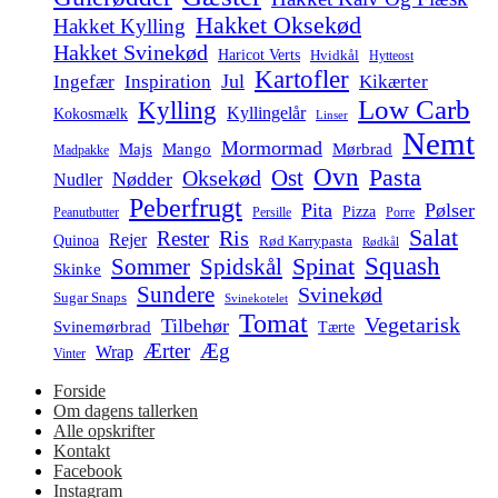
Hakket Oksekød
Hakket Kylling
Hakket Svinekød
Haricot Verts
Hvidkål
Hytteost
Kartofler
Jul
Ingefær
Inspiration
Kikærter
Low Carb
Kylling
Kyllingelår
Kokosmælk
Linser
Nemt
Mormormad
Majs
Mango
Mørbrad
Madpakke
Ovn
Pasta
Ost
Oksekød
Nødder
Nudler
Peberfrugt
Pita
Pølser
Pizza
Persille
Peanutbutter
Porre
Salat
Ris
Rester
Rejer
Quinoa
Rød Karrypasta
Rødkål
Squash
Spidskål
Spinat
Sommer
Skinke
Sundere
Svinekød
Sugar Snaps
Svinekotelet
Tomat
Vegetarisk
Tilbehør
Svinemørbrad
Tærte
Ærter
Æg
Wrap
Vinter
Forside
Om dagens tallerken
Alle opskrifter
Kontakt
Facebook
Instagram