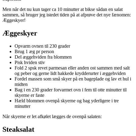
Men når det nu kun tager ca 10 minutter at bikse sådan en salat
sammen, så bruger jeg istedet tiden på at afprøve det nye fænomen:
Æggeskyer!
Æggeskyer
Opvarm ovnen til 230 grader
Brug 1 æg pr person
Del æggehviden fra blommen
Pisk hviden stiv
Fold 2 spsk revet parmesan eller anden ost sammen med salt
og peber og gerne lidt hakkede krydderurter i æggehviden
Fordel massen som små skyer på en bageplade og lav et hul i
midten
Bag i en 230 grader forvarmet ovn i fem til otte minutter til
skyerne er faste
Hæld blommen ovenpå skyerne og bag yderligere i tre
minutter
Når skyerne er let afkølet lægges de ovenpå salaten:
Steaksalat