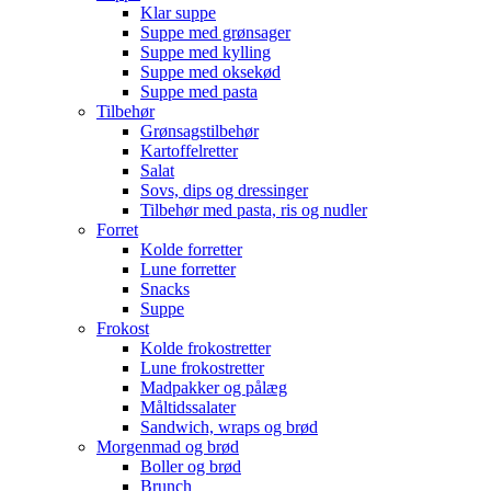
Klar suppe
Suppe med grønsager
Suppe med kylling
Suppe med oksekød
Suppe med pasta
Tilbehør
Grønsagstilbehør
Kartoffelretter
Salat
Sovs, dips og dressinger
Tilbehør med pasta, ris og nudler
Forret
Kolde forretter
Lune forretter
Snacks
Suppe
Frokost
Kolde frokostretter
Lune frokostretter
Madpakker og pålæg
Måltidssalater
Sandwich, wraps og brød
Morgenmad og brød
Boller og brød
Brunch