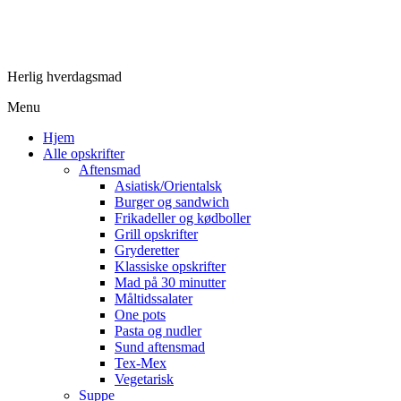
Herlig hverdagsmad
Menu
Hjem
Alle opskrifter
Aftensmad
Asiatisk/Orientalsk
Burger og sandwich
Frikadeller og kødboller
Grill opskrifter
Gryderetter
Klassiske opskrifter
Mad på 30 minutter
Måltidssalater
One pots
Pasta og nudler
Sund aftensmad
Tex-Mex
Vegetarisk
Suppe