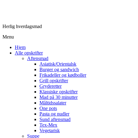
Herlig hverdagsmad
Menu
Hjem
Alle opskrifter
Aftensmad
Asiatisk/Orientalsk
Burger og sandwich
Frikadeller og kødboller
Grill opskrifter
Gryderetter
Klassiske opskrifter
Mad på 30 minutter
Måltidssalater
One pots
Pasta og nudler
Sund aftensmad
Tex-Mex
Vegetarisk
Suppe