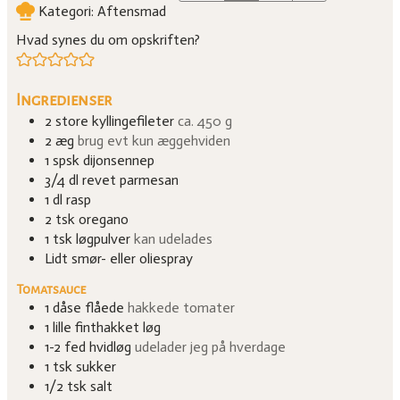
Kategori:
Aftensmad
Hvad synes du om opskriften?
Ingredienser
2
store kyllingefileter
ca. 450 g
2
æg
brug evt kun æggehviden
1
spsk
dijonsennep
3/4
dl
revet parmesan
1
dl
rasp
2
tsk
oregano
1
tsk
løgpulver
kan udelades
Lidt smør- eller oliespray
Tomatsauce
1
dåse flåede
hakkede tomater
1
lille finthakket løg
1-2
fed
hvidløg
udelader jeg på hverdage
1
tsk
sukker
1/2
tsk
salt