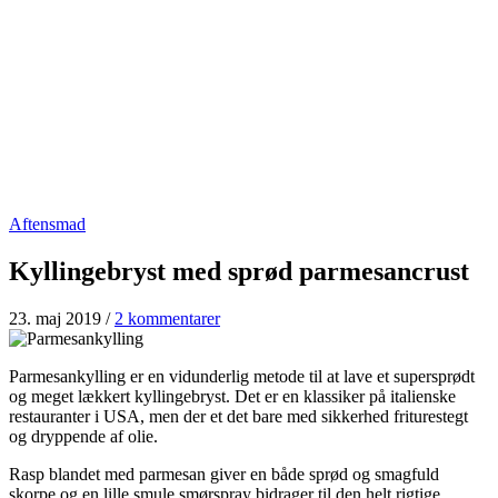
Aftensmad
Kyllingebryst med sprød parmesancrust
23. maj 2019
/
2 kommentarer
Parmesankylling er en vidunderlig metode til at lave et supersprødt
og meget lækkert kyllingebryst. Det er en klassiker på italienske
restauranter i USA, men der et det bare med sikkerhed friturestegt
og dryppende af olie.
Rasp blandet med parmesan giver en både sprød og smagfuld
skorpe og en lille smule smørspray bidrager til den helt rigtige