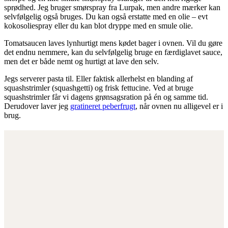
sprødhed. Jeg bruger smørspray fra Lurpak, men andre mærker kan
selvfølgelig også bruges. Du kan også erstatte med en olie – evt
kokosoliespray eller du kan blot dryppe med en smule olie.
Tomatsaucen laves lynhurtigt mens kødet bager i ovnen. Vil du gøre
det endnu nemmere, kan du selvfølgelig bruge en færdiglavet sauce,
men det er både nemt og hurtigt at lave den selv.
Jegs serverer pasta til. Eller faktisk allerhelst en blanding af
squashstrimler (squashgetti) og frisk fettucine. Ved at bruge
squashstrimler får vi dagens grønsagsration på én og samme tid.
Derudover laver jeg
gratineret peberfrugt
, når ovnen nu alligevel er i
brug.