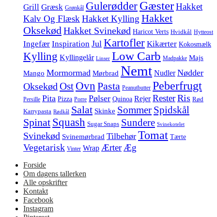
Gæster
Gulerødder
Hakket
Grill
Græsk
Grønkål
Hakket
Kalv Og Flæsk
Hakket Kylling
Oksekød
Hakket Svinekød
Haricot Verts
Hvidkål
Hytteost
Kartofler
Jul
Ingefær
Inspiration
Kikærter
Kokosmælk
Low Carb
Kylling
Kyllingelår
Majs
Madpakke
Linser
Nemt
Mormormad
Nødder
Nudler
Mango
Mørbrad
Peberfrugt
Ovn
Pasta
Ost
Oksekød
Peanutbutter
Ris
Rester
Pita
Pølser
Rejer
Pizza
Quinoa
Rød
Persille
Porre
Salat
Spidskål
Sommer
Skinke
Karrypasta
Rødkål
Squash
Spinat
Sundere
Sugar Snaps
Svinekotelet
Tomat
Svinekød
Tilbehør
Svinemørbrad
Tærte
Vegetarisk
Ærter
Æg
Wrap
Vinter
Forside
Om dagens tallerken
Alle opskrifter
Kontakt
Facebook
Instagram