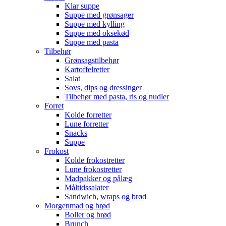
Klar suppe
Suppe med grønsager
Suppe med kylling
Suppe med oksekød
Suppe med pasta
Tilbehør
Grønsagstilbehør
Kartoffelretter
Salat
Sovs, dips og dressinger
Tilbehør med pasta, ris og nudler
Forret
Kolde forretter
Lune forretter
Snacks
Suppe
Frokost
Kolde frokostretter
Lune frokostretter
Madpakker og pålæg
Måltidssalater
Sandwich, wraps og brød
Morgenmad og brød
Boller og brød
Brunch