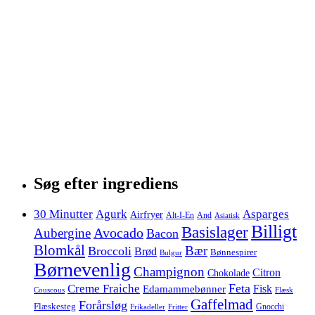
Søg efter ingrediens
30 Minutter
Agurk
Asparges
Airfryer
Alt-I-En
And
Asiatisk
Billigt
Basislager
Avocado
Aubergine
Bacon
Blomkål
Bær
Broccoli
Brød
Bønnespirer
Bulgur
Børnevenlig
Champignon
Citron
Chokolade
Feta
Creme Fraiche
Fisk
Edamammebønner
Couscous
Flæsk
Gaffelmad
Forårsløg
Flæskesteg
Gnocchi
Frikadeller
Fritter