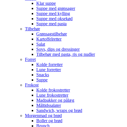
Klar suppe
Suppe med grønsager
Suppe med kylling
Suppe med oksekød
Suppe med pasta
Tilbehør
Grønsagstilbehør
Kartoffelretter
Salat
Sovs, dips og dressinger
Tilbehør med pasta, ris og nudler
Forret
Kolde forretter
Lune forretter
Snacks
Suppe
Frokost
Kolde frokostretter
Lune frokostretter
Madpakker og pålæg
Måltidssalater
Sandwich, wraps og brød
Morgenmad og brød
Boller og brød
Brunch