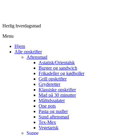
Herlig hverdagsmad
Menu
Hjem
Alle opskrifter
Aftensmad
Asiatisk/Orientalsk
Burger og sandwich
Frikadeller og kødboller
Grill opskrifter
Gryderetter
Klassiske opskrifter
Mad på 30 minutter
Måltidssalater
One pots
Pasta og nudler
Sund aftensmad
Tex-Mex
Vegetarisk
Suppe