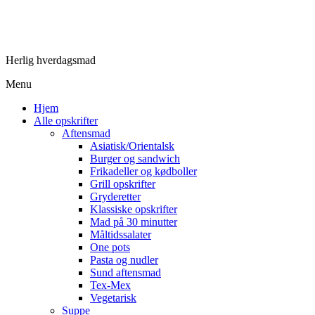
Herlig hverdagsmad
Menu
Hjem
Alle opskrifter
Aftensmad
Asiatisk/Orientalsk
Burger og sandwich
Frikadeller og kødboller
Grill opskrifter
Gryderetter
Klassiske opskrifter
Mad på 30 minutter
Måltidssalater
One pots
Pasta og nudler
Sund aftensmad
Tex-Mex
Vegetarisk
Suppe