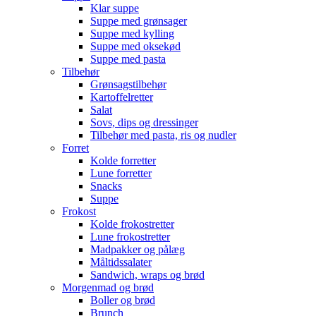
Klar suppe
Suppe med grønsager
Suppe med kylling
Suppe med oksekød
Suppe med pasta
Tilbehør
Grønsagstilbehør
Kartoffelretter
Salat
Sovs, dips og dressinger
Tilbehør med pasta, ris og nudler
Forret
Kolde forretter
Lune forretter
Snacks
Suppe
Frokost
Kolde frokostretter
Lune frokostretter
Madpakker og pålæg
Måltidssalater
Sandwich, wraps og brød
Morgenmad og brød
Boller og brød
Brunch