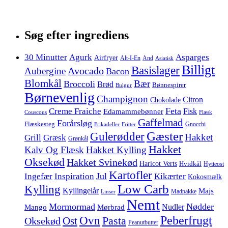
Søg efter ingrediens
30 Minutter
Agurk
Asparges
Airfryer
Alt-I-En
And
Asiatisk
Billigt
Basislager
Avocado
Aubergine
Bacon
Blomkål
Bær
Broccoli
Brød
Bønnespirer
Bulgur
Børnevenlig
Champignon
Citron
Chokolade
Feta
Creme Fraiche
Fisk
Edamammebønner
Couscous
Flæsk
Gaffelmad
Forårsløg
Flæskesteg
Gnocchi
Frikadeller
Fritter
Gæster
Gulerødder
Hakket
Grill
Græsk
Grønkål
Hakket
Kalv Og Flæsk
Hakket Kylling
Oksekød
Hakket Svinekød
Haricot Verts
Hvidkål
Hytteost
Kartofler
Jul
Ingefær
Inspiration
Kikærter
Kokosmælk
Low Carb
Kylling
Kyllingelår
Majs
Madpakke
Linser
Nemt
Mormormad
Nødder
Nudler
Mango
Mørbrad
Peberfrugt
Ovn
Pasta
Ost
Oksekød
Peanutbutter